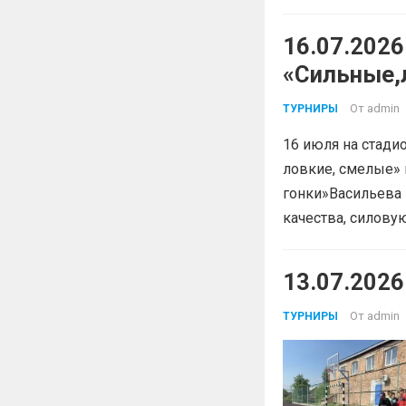
16.07.202
«Сильные,
От
admin
ТУРНИРЫ
16 июля на стади
ловкие, смелые»
гонки»Васильева 
качества, силов
13.07.202
От
admin
ТУРНИРЫ