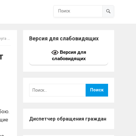
Версия для слабовидящих
у бою
Версия для
т
слабовидящих
Найти:
бою.
Диспетчер обращения граждан
ющие