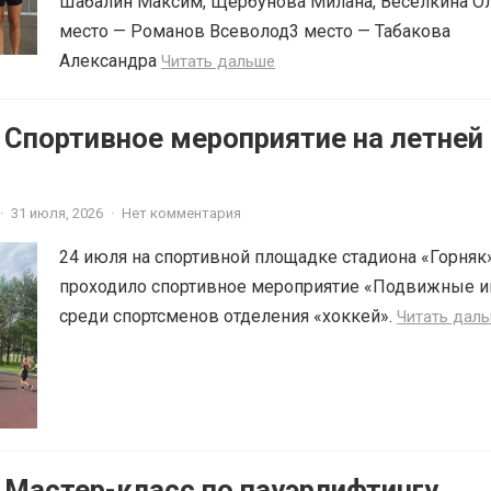
Шабалин Максим, Щербунова Милана, Веселкина О
место — Романов Всеволод3 место — Табакова
Александра
Читать дальше
 Спортивное мероприятие на летней
·
31 июля, 2026
·
Нет комментария
24 июля на спортивной площадке стадиона «Горняк
проходило спортивное мероприятие «Подвижные и
среди спортсменов отделения «хоккей».
Читать дал
 Мастер-класс по пауэрлифтингу