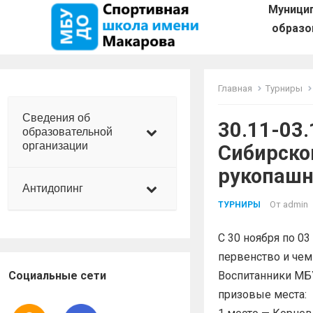
Муници
образо
Главная
Турниры
Сведения об
30.11-03
образовательной
организации
Сибирско
рукопашн
Антидопинг
От
admin
ТУРНИРЫ
С 30 ноября по 0
первенство и чем
Социальные сети
Воспитанники МБ
призовые места: