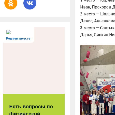
1 место — Корнев
Иван, Прохоров Д
2 место — Шальне
Денис, Анненкова
3 место — Салтык
Дарья, Синкин Ник
Решаем вместе
Есть вопросы по
физической