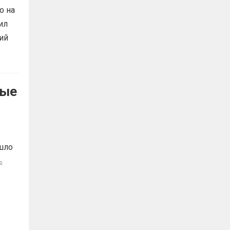
о на
ил
ий
ные
шло
ь