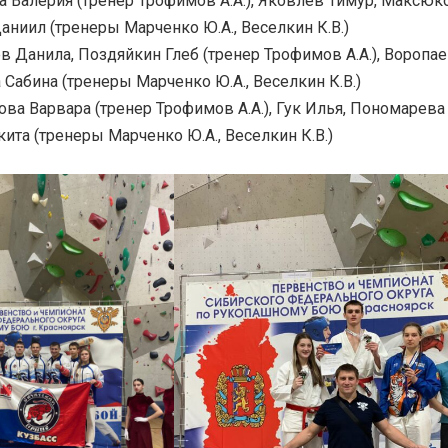
а Валерия (тренер Трофимов А.А.), Яковлев Тимур, Максюк
аниил (тренеры Марченко Ю.А., Веселкин К.В.)
в Данила, Поздяйкин Глеб (тренер Трофимов А.А.), Воропа
 Сабина (тренеры Марченко Ю.А., Веселкин К.В.)
ова Варвара (тренер Трофимов А.А.), Гук Илья, Пономарева
ита (тренеры Марченко Ю.А., Веселкин К.В.)