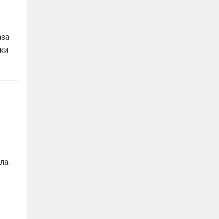
аза
ики
ла.