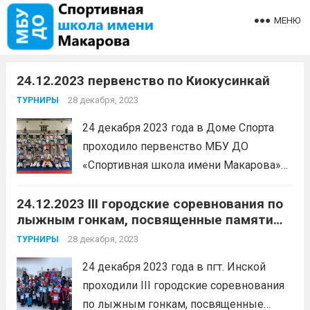
МЕНЮ
24.12.2023 первенство по Киокусинкай
28 декабря, 2023
ТУРНИРЫ
24 декабря 2023 года в Доме Спорта
проходило первенство МБУ ДО
«Спортивная школа имени Макарова»
по Киокусинкай (Ката). В соревнованиях
24.12.2023 III городские соревнования по
приняли участие 90 спортсменов.1
лыжным гонкам, посвященные памяти
место — Морозов Ефим, Бых Кирилл,
тренера П.И. Герасимцева
Дзейтов Ислам, Хлебнитков Александр,
28 декабря, 2023
ТУРНИРЫ
Богодеров Максим, Тумгоев Юсуф,
24 декабря 2023 года в пгт. Инской
Зайцев Богдан,...
Читать дальше
проходили III городские соревнования
по лыжным гонкам, посвященные