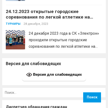
памяти тренера П.И. Герасимцева. В
24.12.2023 открытые городские
соревнованиях приняли участие около
соревнования по легкой атлетике на
50 спортсменов из Белово и Томска.1
призы «Деда Мороза»
место — Щегренцов Александр,
28 декабря, 2023
ТУРНИРЫ
Здвижкова Ульяна, Фадеев Алексей,
24 декабря 2023 года в СК «Электрон»
Романова Екатерина,...
Читать дальше
проходили открытые городские
соревнования по легкой атлетике на
призы «Деда Мороза», в которых
приняли участие около 150 спортсменов
Версия для слабовидящих
из Белово, Кемерово, Киселевска,
Прокопьевска и Ленинска-
Версия для слабовидящих
Кузнецкого.1 место — Кузнецов Илья,
Жидеева Элина, Хартанович Роман,...
Найти:
Читать дальше
Диспетчер обращения граждан