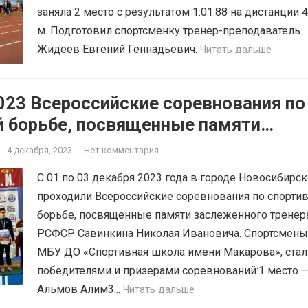
заняла 2 место с результатом 1:01.88 на дистанции 
м. Подготовил спортсменку тренер-преподаватель
Жидеев Евгений Геннадьевич.
Читать дальше
023 Всероссийские соревнования по
й борьбе, посвященные памяти
ого тренера РСФСР Савинкина
·
4 декабря, 2023
·
Нет комментария
вановича
С 01 по 03 декабря 2023 года в городе Новосибирск
проходили Всероссийские соревнования по спорти
борьбе, посвященные памяти заслеженного тренер
РСФСР Савинкина Николая Ивановича. Спортсмены
МБУ ДО «Спортивная школа имени Макарова», стал
победителями и призерами соревнований:1 место 
Альмов Алим3...
Читать дальше