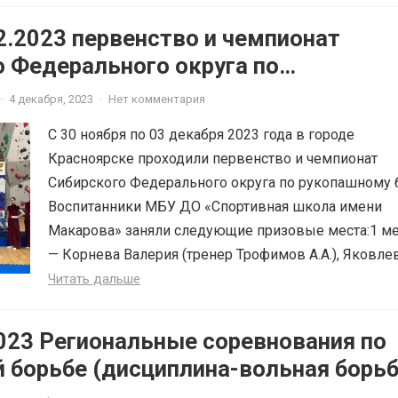
2.2023 первенство и чемпионат
о Федерального округа по
му бою
·
4 декабря, 2023
·
Нет комментария
С 30 ноября по 03 декабря 2023 года в городе
Красноярске проходили первенство и чемпионат
Сибирского Федерального округа по рукопашному 
Воспитанники МБУ ДО «Спортивная школа имени
Макарова» заняли следующие призовые места:1 м
— Корнева Валерия (тренер Трофимов А.А.), Яковлев.
Читать дальше
023 Региональные соревнования по
 борьбе (дисциплина-вольная борьб
шей и девушек до 16 лет