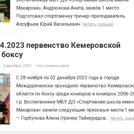
Макарова», Андрюкова Анита, заняла 1 место.
Подготовил спортсменку тренер-преподаватель
Алсуфьев Юрий Васильевич.
Читать дальше
04.2023 первенство Кемеровской
 боксу
·
4 декабря, 2023
·
Нет комментария
С 28 ноября по 02 декабря 2023 года в городе
Междуреченске проходило первенство Кемеровск
области по боксу среди юниоров и юниорок 2006-2
г.р. Воспитанники МБУ ДО «Спортивная школа имен
Макарова» заняли следующие призовые места:1 м
— Горбунова Алена (тренер Таймурадов...
Читать дал