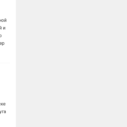
ной
й и
р
ер
ске
уга