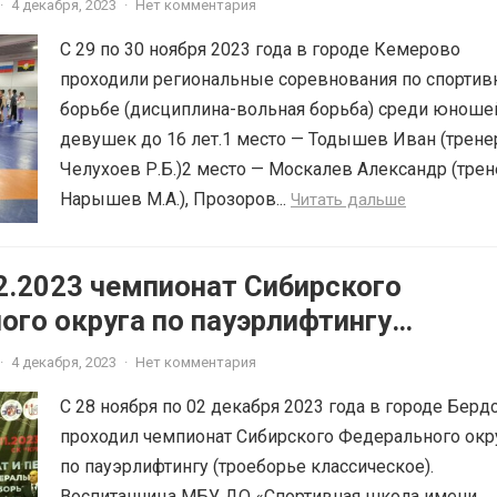
·
4 декабря, 2023
·
Нет комментария
С 29 по 30 ноября 2023 года в городе Кемерово
проходили региональные соревнования по спортив
борьбе (дисциплина-вольная борьба) среди юноше
девушек до 16 лет.1 место — Тодышев Иван (трене
Челухоев Р.Б.)2 место — Москалев Александр (трен
Нарышев М.А.), Прозоров...
Читать дальше
2.2023 чемпионат Сибирского
го округа по пауэрлифтингу
 классическое)
·
4 декабря, 2023
·
Нет комментария
С 28 ноября по 02 декабря 2023 года в городе Берд
проходил чемпионат Сибирского Федерального окр
по пауэрлифтингу (троеборье классическое).
Воспитанница МБУ ДО «Спортивная школа имени