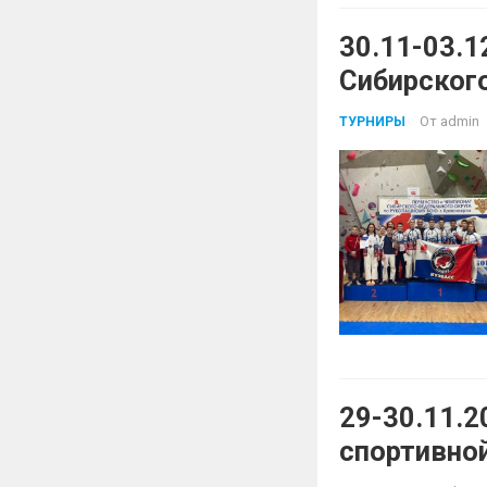
30.11-03.1
Сибирског
рукопашно
От
admin
ТУРНИРЫ
29-30.11.2
спортивной
среди юно