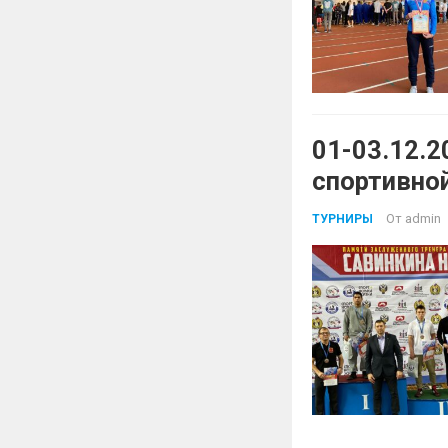
01-03.12.2
спортивно
заслеженн
От
admin
ТУРНИРЫ
Николая И