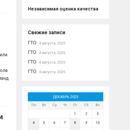
Независимая оценка качества
Свежие записи
ГТО
4 августа, 2026
ГТО
4 августа, 2026
дили
ГТО
4 августа, 2026
кола
ГТО
4 августа, 2026
манд.
ДЕКАБРЬ 2023
Пн
Вт
Ср
Чт
Пт
Сб
Вс
1
2
3
и
4
5
6
7
8
9
10