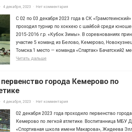
·
4 декабря, 2023
·
Нет комментария
С 02 по 03 декабря 2023 года в СК «Грамотеинский»
проходил турнир по хоккею с шайбой среди юноше
2015-2016 г.р. «Кубок Зимы». В соревнованиях при
участие 5 команд из Белово, Кемерово, Новокузне
Томска.1 место — команда «Спартак» Бачатский2 мес
Читать дальше
 первенство города Кемерово по
етике
·
4 декабря, 2023
·
Нет комментария
02 декабря 2023 года проходило первенство города
Кемерово по легкой атлетике. Воспитанница МБУ 
«Спортивная школа имени Макарова», Жидеева Эл