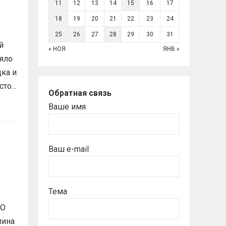
11
12
13
14
15
16
17
18
19
20
21
22
23
24
25
26
27
28
29
30
31
й
« НОЯ
ЯНВ »
няло
цка и
то...
Обратная связь
Ваше имя
Ваш e-mail
Тема
ДО
лина