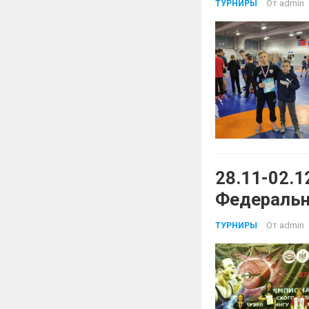
От
admin
ТУРНИРЫ
28.11-02.1
Федерально
(троеборье
От
admin
ТУРНИРЫ