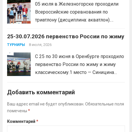
05 июля в Железногорске проходили
Всероссийские соревнования по
триатлону (дисциплина: акватлон).
Воспитанник Спортивной школы имени
25-30.07.2026 первенство России по жиму
Макарова, Серов Станислав, занял 1
место. Подготовила спортсмена тренер-
8 июля, 2026
ТУРНИРЫ
преподаватель Веселкина Ольга
С 25 по 30 июня в Оренбурге проходило
Викторовна.
Читать дальше
первенство России по жиму и жиму
классическому.1 место — Синицина
Анастасия, Андрюкова Анита (тренер
Алсуфьев Ю.В.)3 место — Зайцев Иван
Добавить комментарий
(тренер Задорина Я.С.)
Читать дальше
Ваш адрес email не будет опубликован.
Обязательные поля
помечены
*
Комментарий
*