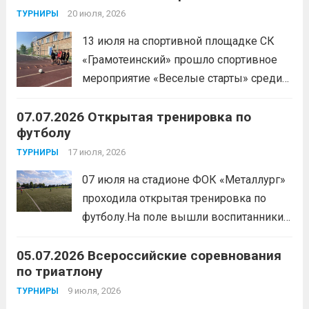
скоростные качества, силовую выносливость и
20 июля, 2026
ТУРНИРЫ
координацию.
Читать дальше
13 июля на спортивной площадке СК
«Грамотеинский» прошло спортивное
мероприятие «Веселые старты» среди
спортсменов отделения «хоккей с
07.07.2026 Открытая тренировка по
шайбой».Несмотря на
футболу
соревновательный характер
мероприятия, главной целью
17 июля, 2026
ТУРНИРЫ
организаторы ставили сплочение
07 июля на стадионе ФОК «Металлург»
коллектива и пропаганду здорового
проходила открытая тренировка по
образа жизни. По итогам прохождения
футболу.На поле вышли воспитанники
всех этапов участники
спортивной школы и любители футбола.
продемонстрировали...
Читать дальше
05.07.2026 Всероссийские соревнования
Участники отработали технику владения
по триатлону
мячом и сыграли несколько коротких
товарищеских матчей.
9 июля, 2026
Читать дальше
ТУРНИРЫ