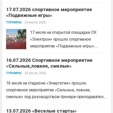
имени Макарова, Шинкина Елизавета,
дальше
17.07.2026 спортивное мероприятие
заняла 1 место на дистанции 3000 м. с
«Подвижные игры»
результатом 10.01,78. Подготовил
спортсменку тренер-преподаватель
24 июля, 2026
ТУРНИРЫ
Леготин Анатолий Николаевич.
Читать
17 июля на открытой площадке СК
дальше
«Электрон» прошло спортивное
мероприятие «Подвижные игры».
Читать дальше
16.07.2026 Спортивное мероприятие
«Сильные,ловкие, смелые»
22 июля, 2026
ТУРНИРЫ
16 июля на стадионе «Энергетик» прошло
спортивное мероприятие «Сильные, ловкие,
смелые» под руководством тренера-преподавателя
отделения «лыжные гонки»Васильева Егора
Сергеевича. Участники продемонстрировали
13.07.2026 «Веселые старты»