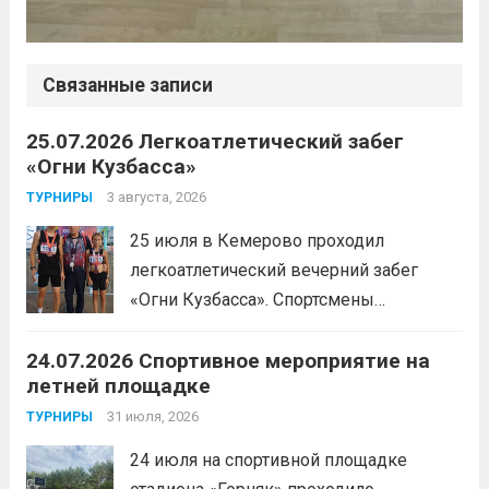
Связанные записи
25.07.2026 Легкоатлетический забег
«Огни Кузбасса»
3 августа, 2026
ТУРНИРЫ
25 июля в Кемерово проходил
легкоатлетический вечерний забег
«Огни Кузбасса». Спортсмены
Спортивной школы имени Макарова
24.07.2026 Спортивное мероприятие на
приняли участие в забеге и заняли
летней площадке
следующие призовые места:1 место —
Шабалин Максим, Щербунова Милана,
31 июля, 2026
ТУРНИРЫ
Веселкина Ольга2 место — Романов
24 июля на спортивной площадке
Всеволод3 место — Табакова