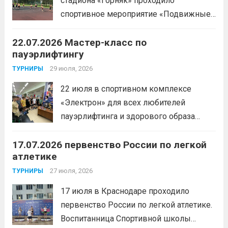
стадиона «Горняк» проходило
Александра
Читать дальше
спортивное мероприятие «Подвижные
игры» среди спортсменов отделения
22.07.2026 Мастер-класс по
«хоккей».
Читать дальше
пауэрлифтингу
29 июля, 2026
ТУРНИРЫ
22 июля в спортивном комплексе
«Электрон» для всех любителей
пауэрлифтинга и здорового образа
жизни прошел открытый мастер-класс
17.07.2026 первенство России по легкой
с Анитой Андрюковой — мастером
атлетике
спорта по пауэрлифтингу, двукратной
победительницей первенства
27 июля, 2026
ТУРНИРЫ
России.Пауэрлифтинг часто
17 июля в Краснодаре проходило
воспринимается как спорт для
первенство России по легкой атлетике.
избранных, требующий исключительно
Воспитанница Спортивной школы
физической мощи. Однако...
Читать