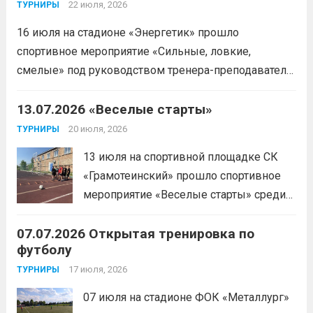
22 июля, 2026
ТУРНИРЫ
16 июля на стадионе «Энергетик» прошло
спортивное мероприятие «Сильные, ловкие,
смелые» под руководством тренера-преподавателя
отделения «лыжные гонки»Васильева Егора
Сергеевича. Участники продемонстрировали
13.07.2026 «Веселые старты»
скоростные качества, силовую выносливость и
20 июля, 2026
ТУРНИРЫ
координацию.
Читать дальше
13 июля на спортивной площадке СК
«Грамотеинский» прошло спортивное
мероприятие «Веселые старты» среди
спортсменов отделения «хоккей с
07.07.2026 Открытая тренировка по
шайбой».Несмотря на
футболу
соревновательный характер
мероприятия, главной целью
17 июля, 2026
ТУРНИРЫ
организаторы ставили сплочение
07 июля на стадионе ФОК «Металлург»
коллектива и пропаганду здорового