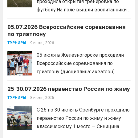
проходила открытая тренировка по
образа жизни. По итогам прохождения
футболу.На поле вышли воспитанники
всех этапов участники
спортивной школы и любители футбола.
продемонстрировали...
Читать дальше
05.07.2026 Всероссийские соревнования
Участники отработали технику владения
по триатлону
мячом и сыграли несколько коротких
товарищеских матчей.
9 июля, 2026
Читать дальше
ТУРНИРЫ
05 июля в Железногорске проходили
Всероссийские соревнования по
триатлону (дисциплина: акватлон).
Воспитанник Спортивной школы имени
25-30.07.2026 первенство России по жиму
Макарова, Серов Станислав, занял 1
место. Подготовила спортсмена тренер-
8 июля, 2026
ТУРНИРЫ
преподаватель Веселкина Ольга
С 25 по 30 июня в Оренбурге проходило
Викторовна.
Читать дальше
первенство России по жиму и жиму
классическому.1 место — Синицина
Анастасия, Андрюкова Анита (тренер