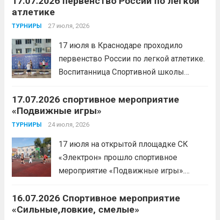
17.07.2026 первенство России по легкой
атлетике
спорта по пауэрлифтингу, двукратной
победительницей первенства
27 июля, 2026
ТУРНИРЫ
России.Пауэрлифтинг часто
17 июля в Краснодаре проходило
воспринимается как спорт для
первенство России по легкой атлетике.
избранных, требующий исключительно
Воспитанница Спортивной школы
физической мощи. Однако...
Читать
имени Макарова, Шинкина Елизавета,
дальше
17.07.2026 спортивное мероприятие
заняла 1 место на дистанции 3000 м. с
«Подвижные игры»
результатом 10.01,78. Подготовил
спортсменку тренер-преподаватель
24 июля, 2026
ТУРНИРЫ
Леготин Анатолий Николаевич.
Читать
17 июля на открытой площадке СК
дальше
«Электрон» прошло спортивное
мероприятие «Подвижные игры».
Читать дальше
16.07.2026 Спортивное мероприятие
«Сильные,ловкие, смелые»