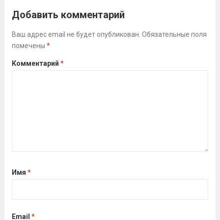
Алсуфьев Ю.В.)3 место — Зайцев Иван
Добавить комментарий
(тренер Задорина Я.С.)
Читать дальше
Ваш адрес email не будет опубликован.
Обязательные поля
помечены
*
Комментарий
*
Имя
*
Email
*