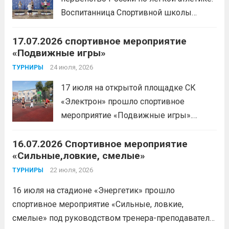
избранных, требующий исключительно
Воспитанница Спортивной школы
физической мощи. Однако...
Читать
имени Макарова, Шинкина Елизавета,
дальше
17.07.2026 спортивное мероприятие
заняла 1 место на дистанции 3000 м. с
«Подвижные игры»
результатом 10.01,78. Подготовил
спортсменку тренер-преподаватель
24 июля, 2026
ТУРНИРЫ
Леготин Анатолий Николаевич.
Читать
17 июля на открытой площадке СК
дальше
«Электрон» прошло спортивное
мероприятие «Подвижные игры».
Читать дальше
16.07.2026 Спортивное мероприятие
«Сильные,ловкие, смелые»
22 июля, 2026
ТУРНИРЫ
16 июля на стадионе «Энергетик» прошло
спортивное мероприятие «Сильные, ловкие,
смелые» под руководством тренера-преподавателя