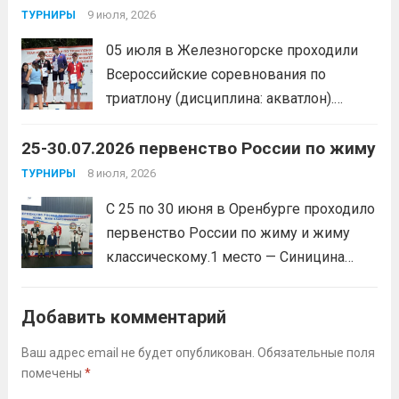
товарищеских матчей.
9 июля, 2026
Читать дальше
ТУРНИРЫ
05 июля в Железногорске проходили
Всероссийские соревнования по
триатлону (дисциплина: акватлон).
Воспитанник Спортивной школы имени
25-30.07.2026 первенство России по жиму
Макарова, Серов Станислав, занял 1
место. Подготовила спортсмена тренер-
8 июля, 2026
ТУРНИРЫ
преподаватель Веселкина Ольга
С 25 по 30 июня в Оренбурге проходило
Викторовна.
Читать дальше
первенство России по жиму и жиму
классическому.1 место — Синицина
Анастасия, Андрюкова Анита (тренер
Алсуфьев Ю.В.)3 место — Зайцев Иван
Добавить комментарий
(тренер Задорина Я.С.)
Читать дальше
Ваш адрес email не будет опубликован.
Обязательные поля
помечены
*