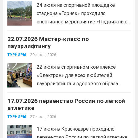
Веселкина Ольга2 место — Романов
24 июля на спортивной площадке
Всеволод3 место — Табакова
стадиона «Горняк» проходило
Александра
Читать дальше
спортивное мероприятие «Подвижные
игры» среди спортсменов отделения
22.07.2026 Мастер-класс по
«хоккей».
Читать дальше
пауэрлифтингу
29 июля, 2026
ТУРНИРЫ
22 июля в спортивном комплексе
«Электрон» для всех любителей
пауэрлифтинга и здорового образа
жизни прошел открытый мастер-класс
17.07.2026 первенство России по легкой
с Анитой Андрюковой — мастером
атлетике
спорта по пауэрлифтингу, двукратной
победительницей первенства
27 июля, 2026
ТУРНИРЫ
России.Пауэрлифтинг часто
17 июля в Краснодаре проходило
воспринимается как спорт для
первенство России по легкой атлетике.