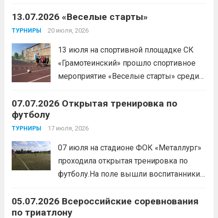
отделения «лыжные гонки»Васильева Егора
Сергеевича. Участники продемонстрировали
13.07.2026 «Веселые старты»
скоростные качества, силовую выносливость и
20 июля, 2026
ТУРНИРЫ
координацию.
Читать дальше
13 июля на спортивной площадке СК
«Грамотеинский» прошло спортивное
мероприятие «Веселые старты» среди
спортсменов отделения «хоккей с
07.07.2026 Открытая тренировка по
шайбой».Несмотря на
футболу
соревновательный характер
мероприятия, главной целью
17 июля, 2026
ТУРНИРЫ
организаторы ставили сплочение
07 июля на стадионе ФОК «Металлург»
коллектива и пропаганду здорового
проходила открытая тренировка по
образа жизни. По итогам прохождения
футболу.На поле вышли воспитанники
всех этапов участники
спортивной школы и любители футбола.
продемонстрировали...
Читать дальше
05.07.2026 Всероссийские соревнования
Участники отработали технику владения
по триатлону
мячом и сыграли несколько коротких