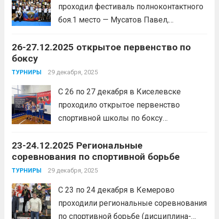
проходил фестиваль полноконтактного
боя.1 место — Мусатов Павел,
Панагушин Вадим, Егоров Назар,
26-27.12.2025 открытое первенство по
Бочковский Захар, Белов Александр,
боксу
Клюев Иван, Кытманов Александр,
Тележкин Максим, Федотенко Василий,
29 декабря, 2025
ТУРНИРЫ
Брезгин Дмитрий, Шамин Кирилл,
С 26 по 27 декабря в Киселевске
Жуковский Дамир, Скрипов...
Читать
проходило открытое первенство
дальше
спортивной школы по боксу
«Новогодний ринг».1 место — Кравец
23-24.12.2025 Региональные
Артем2 место — Воротынцев Данил,
соревнования по спортивной борьбе
Уфимцев Никита
Читать дальше
29 декабря, 2025
ТУРНИРЫ
С 23 по 24 декабря в Кемерово
проходили региональные соревнования
по спортивной борьбе (дисциплина-