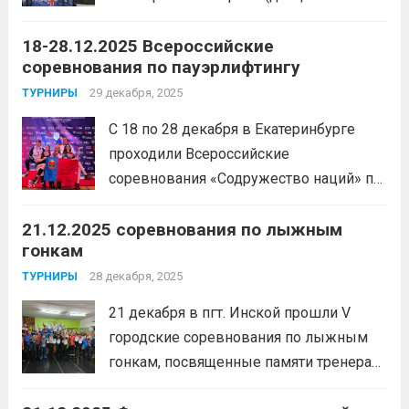
вольная борьба) среди юношей и
18-28.12.2025 Всероссийские
девушек до 15 лет «XXV турнир на
соревнования по пауэрлифтингу
призы Деда Мороза».1 место —
Михляев Марсель, Гавриленко Семен,
29 декабря, 2025
ТУРНИРЫ
Михеев Марсель, Аброськин Артур2
С 18 по 28 декабря в Екатеринбурге
место...
Читать дальше
проходили Всероссийские
соревнования «Содружество наций» по
пауэрлифтингу. Спортсмены Спортивной
21.12.2025 соревнования по лыжным
школы имени Макарова, Свизев
гонкам
Алексей, Щербаков Максим, Назарова
Дарья, Андрюкова Анита, стали
28 декабря, 2025
ТУРНИРЫ
победителями соревнований.
21 декабря в пгт. Инской прошли V
Тренируются спортсмены под
городские соревнования по лыжным
руководством тренера-преподавателя
гонкам, посвященные памяти тренера
Алсуфьева Юрия Васильевича.
Читать
Герасимцева Петра Игнатьевича. В
дальше