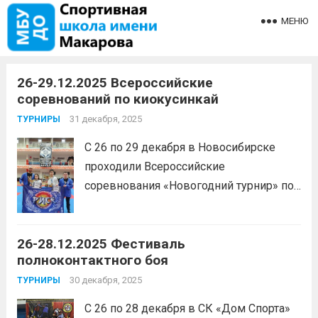
МЕНЮ
26-29.12.2025 Всероссийские
соревнований по киокусинкай
31 декабря, 2025
ТУРНИРЫ
С 26 по 29 декабря в Новосибирске
проходили Всероссийские
соревнования «Новогодний турнир» по
киокусинкай.1 место — Синегубов
Марк2 место — Метлах
26-28.12.2025 Фестиваль
АнастасияПодготовил спортсменов
полноконтактного боя
тренер-преподаватель Шайдеров
Сергей Юрьевич
30 декабря, 2025
Читать дальше
ТУРНИРЫ
С 26 по 28 декабря в СК «Дом Спорта»