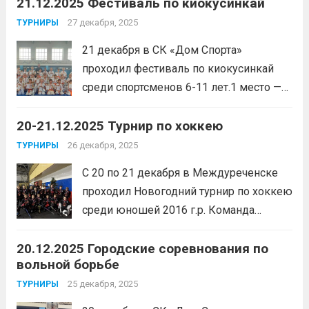
21.12.2025 Фестиваль по киокусинкай
соревнованиях приняли участие около
70 спортсменов из Белово, Гурьевска,
27 декабря, 2025
ТУРНИРЫ
Полысаево и Кемерово.1 место —
21 декабря в СК «Дом Спорта»
Куртуков Александр, Романова
проходил фестиваль по киокусинкай
Екатерина, Куртукова Мария,
среди спортсменов 6-11 лет.1 место —
Шевченко...
Читать дальше
Фоминых Юлия, Фоминых Надежда,
20-21.12.2025 Турнир по хоккею
Мелоян Эмиль, Подкопаева Эвелина
(тренер Язвенко Д.А.), Герасимов
26 декабря, 2025
ТУРНИРЫ
Михаил, Максименко Максим,
С 20 по 21 декабря в Междуреченске
Тузовский Сергей, Ишков Захар,
проходил Новогодний турнир по хоккею
Андреев Лев, Шилин Максим,
среди юношей 2016 г.р. Команда
Бурлаченко...
Читать дальше
Спортивной школы имени Макарова,
20.12.2025 Городские соревнования по
«Спартак», заняла 1 место.
вольной борьбе
Специальным призом «Лучший игрок»
был награжден Колесов
25 декабря, 2025
ТУРНИРЫ
ЕгорПодготовил спортсменов тренер-