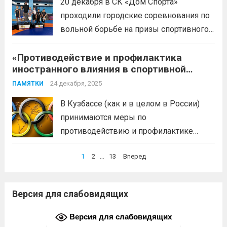
20 декабря в СК «Дом Спорта»
преподаватель Анфилатов Александр
проходили городские соревнования по
Николаевич
Читать дальше
вольной борьбе на призы спортивного
клуба «Богатырь».1 место — Орлов
«Противодействие и профилактика
Владимир (тренер Мусаев М.М.),
иностранного влияния в спортивной
Девяткин Арсений (тренер Головин
сфере»
А.В.)2 место — Рыжов Илья (тренер
24 декабря, 2025
ПАМЯТКИ
Мусаев М.М.)3 место — Малахов
В Кузбассе (как и в целом в России)
Кирилл,...
Читать дальше
принимаются меры по
противодействию и профилактике
иностранного влияния
Навигация
1
2
…
13
Вперед
(манипулирования спортивными
по
соревнованиями) в спортивной сфере.
записям
Эти меры включают законодательные,
Версия для слабовидящих
организационные меры и
информационную политику. Цель —
Версия для слабовидящих
предотвратить противоправное