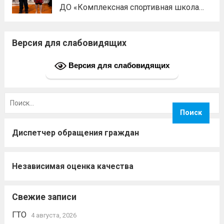
ДО «Комплексная спортивная школа
олимпийского резерва» по муайтай.
Воспитанники Спортивной школы
Версия для слабовидящих
имени Макарова, Бахарев Тимофей и
Черноталов Сергей, стали призерами
Версия для слабовидящих
соревнований. Подготовил
спортсменов тренер-преподаватель
Найти:
Тимофеев Юрий Александрович.
Читать
дальше
Диспетчер обращения граждан
Независимая оценка качества
Свежие записи
ГТО
4 августа, 2026