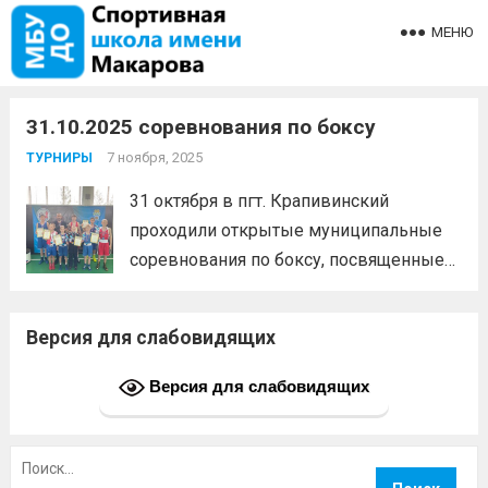
МЕНЮ
31.10.2025 соревнования по боксу
7 ноября, 2025
ТУРНИРЫ
31 октября в пгт. Крапивинский
проходили открытые муниципальные
соревнования по боксу, посвященные
памяти тренера-преподавателя В.В.
Филоненко.1 место — Раводин Арсений,
Версия для слабовидящих
Палий Олег, Кругляков Михаил, Джола
Федор, Дубровский Макар, Блинов
Версия для слабовидящих
Илья2 место — Кайдорин
ТрофимПодготовил спортсменов
Найти:
тренер-преподаватель Щукин Николай