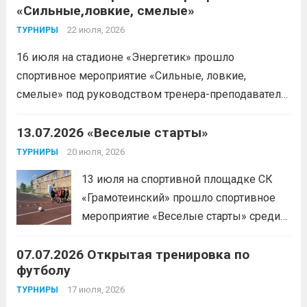
«Сильные,ловкие, смелые»
22 июля, 2026
ТУРНИРЫ
16 июля на стадионе «Энергетик» прошло
спортивное мероприятие «Сильные, ловкие,
смелые» под руководством тренера-преподавателя
отделения «лыжные гонки»Васильева Егора
Сергеевича. Участники продемонстрировали
13.07.2026 «Веселые старты»
скоростные качества, силовую выносливость и
20 июля, 2026
ТУРНИРЫ
координацию.
Читать дальше
13 июля на спортивной площадке СК
«Грамотеинский» прошло спортивное
мероприятие «Веселые старты» среди
спортсменов отделения «хоккей с
07.07.2026 Открытая тренировка по
шайбой».Несмотря на
футболу
соревновательный характер
мероприятия, главной целью
17 июля, 2026
ТУРНИРЫ