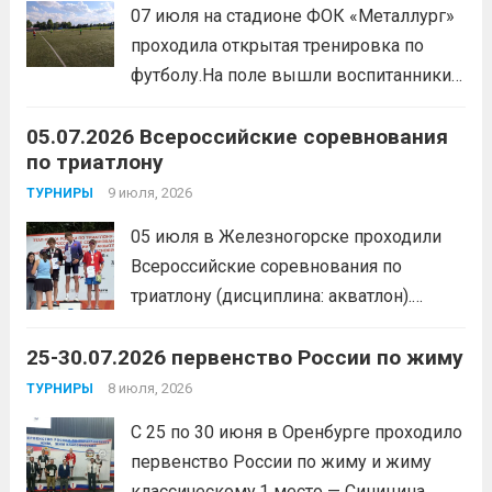
организаторы ставили сплочение
07 июля на стадионе ФОК «Металлург»
коллектива и пропаганду здорового
проходила открытая тренировка по
образа жизни. По итогам прохождения
футболу.На поле вышли воспитанники
всех этапов участники
спортивной школы и любители футбола.
продемонстрировали...
Читать дальше
05.07.2026 Всероссийские соревнования
Участники отработали технику владения
по триатлону
мячом и сыграли несколько коротких
товарищеских матчей.
9 июля, 2026
Читать дальше
ТУРНИРЫ
05 июля в Железногорске проходили
Всероссийские соревнования по
триатлону (дисциплина: акватлон).
Воспитанник Спортивной школы имени
25-30.07.2026 первенство России по жиму
Макарова, Серов Станислав, занял 1
место. Подготовила спортсмена тренер-
8 июля, 2026
ТУРНИРЫ
преподаватель Веселкина Ольга
С 25 по 30 июня в Оренбурге проходило
Викторовна.
Читать дальше
первенство России по жиму и жиму
классическому.1 место — Синицина