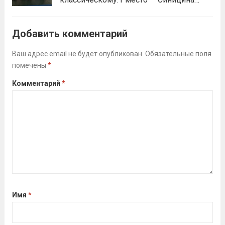
Анастасия, Андрюкова Анита (тренер
Алсуфьев Ю.В.)3 место — Зайцев Иван
Добавить комментарий
(тренер Задорина Я.С.)
Читать дальше
Ваш адрес email не будет опубликован.
Обязательные поля
помечены
*
Комментарий
*
Имя
*