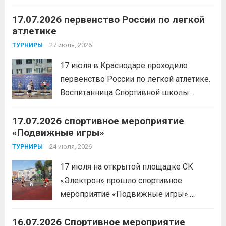
жизни прошел открытый мастер-класс
17.07.2026 первенство России по легкой
с Анитой Андрюковой — мастером
атлетике
спорта по пауэрлифтингу, двукратной
победительницей первенства
27 июля, 2026
ТУРНИРЫ
России.Пауэрлифтинг часто
17 июля в Краснодаре проходило
воспринимается как спорт для
первенство России по легкой атлетике.
избранных, требующий исключительно
Воспитанница Спортивной школы
физической мощи. Однако...
Читать
имени Макарова, Шинкина Елизавета,
дальше
17.07.2026 спортивное мероприятие
заняла 1 место на дистанции 3000 м. с
«Подвижные игры»
результатом 10.01,78. Подготовил
спортсменку тренер-преподаватель
24 июля, 2026
ТУРНИРЫ
Леготин Анатолий Николаевич.
Читать
17 июля на открытой площадке СК
дальше
«Электрон» прошло спортивное
мероприятие «Подвижные игры».
Читать дальше
16.07.2026 Спортивное мероприятие