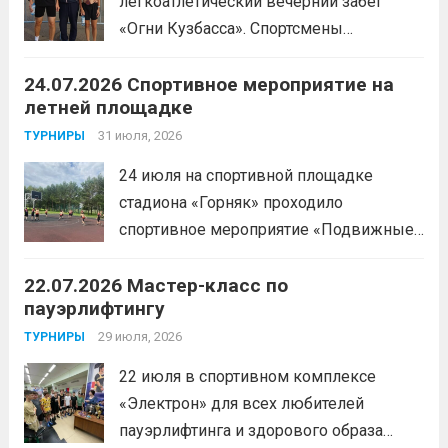
легкоатлетический вечерний забег
«Огни Кузбасса». Спортсмены
Спортивной школы имени Макарова
24.07.2026 Спортивное мероприятие на
приняли участие в забеге и заняли
летней площадке
следующие призовые места:1 место —
Шабалин Максим, Щербунова Милана,
31 июля, 2026
ТУРНИРЫ
Веселкина Ольга2 место — Романов
24 июля на спортивной площадке
Всеволод3 место — Табакова
стадиона «Горняк» проходило
Александра
Читать дальше
спортивное мероприятие «Подвижные
игры» среди спортсменов отделения
22.07.2026 Мастер-класс по
«хоккей».
Читать дальше
пауэрлифтингу
29 июля, 2026
ТУРНИРЫ
22 июля в спортивном комплексе
«Электрон» для всех любителей
пауэрлифтинга и здорового образа