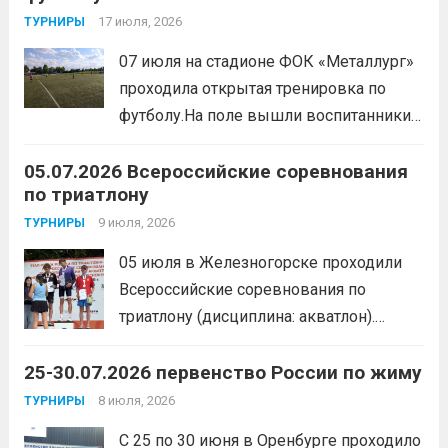
мероприятия, главной целью
17 июля, 2026
ТУРНИРЫ
организаторы ставили сплочение
07 июля на стадионе ФОК «Металлург»
коллектива и пропаганду здорового
проходила открытая тренировка по
образа жизни. По итогам прохождения
футболу.На поле вышли воспитанники
всех этапов участники
спортивной школы и любители футбола.
продемонстрировали...
Читать дальше
05.07.2026 Всероссийские соревнования
Участники отработали технику владения
по триатлону
мячом и сыграли несколько коротких
товарищеских матчей.
9 июля, 2026
Читать дальше
ТУРНИРЫ
05 июля в Железногорске проходили
Всероссийские соревнования по
триатлону (дисциплина: акватлон).
Воспитанник Спортивной школы имени
25-30.07.2026 первенство России по жиму
Макарова, Серов Станислав, занял 1
место. Подготовила спортсмена тренер-
8 июля, 2026
ТУРНИРЫ
преподаватель Веселкина Ольга
С 25 по 30 июня в Оренбурге проходило