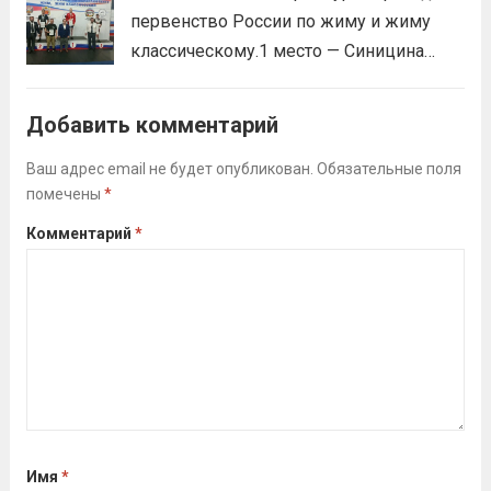
Викторовна.
Читать дальше
первенство России по жиму и жиму
классическому.1 место — Синицина
Анастасия, Андрюкова Анита (тренер
Алсуфьев Ю.В.)3 место — Зайцев Иван
Добавить комментарий
(тренер Задорина Я.С.)
Читать дальше
Ваш адрес email не будет опубликован.
Обязательные поля
помечены
*
Комментарий
*
Имя
*