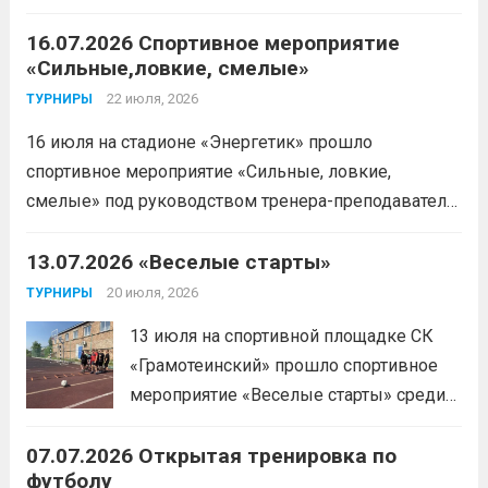
Читать дальше
16.07.2026 Спортивное мероприятие
«Сильные,ловкие, смелые»
22 июля, 2026
ТУРНИРЫ
16 июля на стадионе «Энергетик» прошло
спортивное мероприятие «Сильные, ловкие,
смелые» под руководством тренера-преподавателя
отделения «лыжные гонки»Васильева Егора
Сергеевича. Участники продемонстрировали
13.07.2026 «Веселые старты»
скоростные качества, силовую выносливость и
20 июля, 2026
ТУРНИРЫ
координацию.
Читать дальше
13 июля на спортивной площадке СК
«Грамотеинский» прошло спортивное
мероприятие «Веселые старты» среди
спортсменов отделения «хоккей с
07.07.2026 Открытая тренировка по
шайбой».Несмотря на
футболу
соревновательный характер