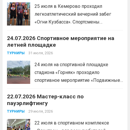
25 июля в Кемерово проходил
легкоатлетический вечерний забег
«Огни Кузбасса». Спортсмены
Спортивной школы имени Макарова
24.07.2026 Спортивное мероприятие на
приняли участие в забеге и заняли
летней площадке
следующие призовые места:1 место —
Шабалин Максим, Щербунова Милана,
31 июля, 2026
ТУРНИРЫ
Веселкина Ольга2 место — Романов
24 июля на спортивной площадке
Всеволод3 место — Табакова
стадиона «Горняк» проходило
Александра
Читать дальше
спортивное мероприятие «Подвижные
игры» среди спортсменов отделения
22.07.2026 Мастер-класс по
«хоккей».
Читать дальше
пауэрлифтингу
29 июля, 2026
ТУРНИРЫ
22 июля в спортивном комплексе