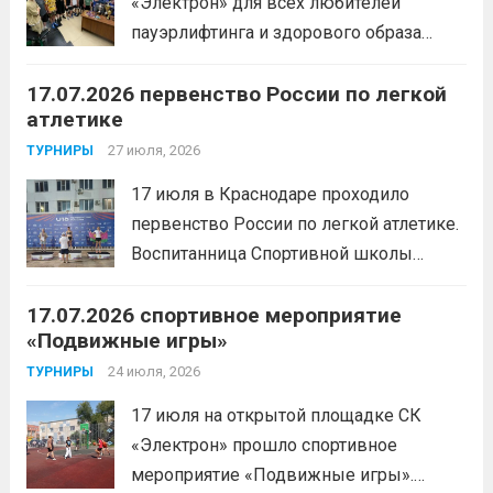
«Электрон» для всех любителей
пауэрлифтинга и здорового образа
жизни прошел открытый мастер-класс
17.07.2026 первенство России по легкой
с Анитой Андрюковой — мастером
атлетике
спорта по пауэрлифтингу, двукратной
победительницей первенства
27 июля, 2026
ТУРНИРЫ
России.Пауэрлифтинг часто
17 июля в Краснодаре проходило
воспринимается как спорт для
первенство России по легкой атлетике.
избранных, требующий исключительно
Воспитанница Спортивной школы
физической мощи. Однако...
Читать
имени Макарова, Шинкина Елизавета,
дальше
17.07.2026 спортивное мероприятие
заняла 1 место на дистанции 3000 м. с
«Подвижные игры»
результатом 10.01,78. Подготовил
спортсменку тренер-преподаватель
24 июля, 2026
ТУРНИРЫ
Леготин Анатолий Николаевич.
Читать
17 июля на открытой площадке СК
дальше
«Электрон» прошло спортивное
мероприятие «Подвижные игры».