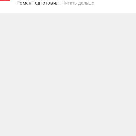
РоманПодготовил...
Читать дальше