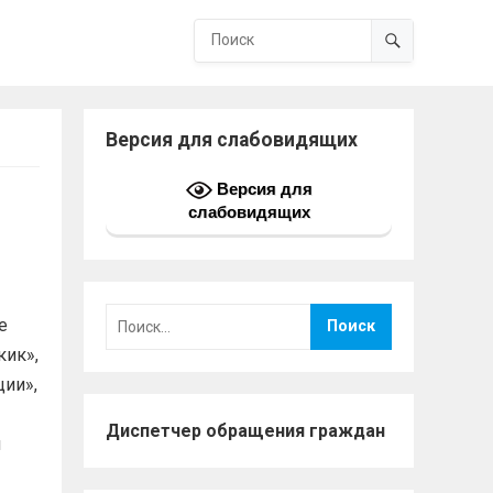
Версия для слабовидящих
Версия для
слабовидящих
Найти:
е
кик»,
ции»,
Диспетчер обращения граждан
н