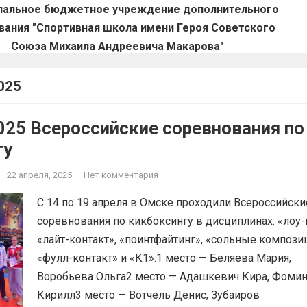
пальное бюджетное учреждение дополнительного
вания "Спортивная школа имени Героя Советского
Союза Михаила Андреевича Макарова"
025
025 Всероссийские соревнования по
гу
·
22 апреля, 2025
·
Нет комментария
С 14 по 19 апреля в Омске проходили Всероссийски
соревнования по кикбоксингу в дисциплинах: «лоу-
«лайт-контакт», «поинтфайтинг», «сольные компози
«фулл-контакт» и «К1».1 место — Беляева Мария,
Воробьева Ольга2 место — Адашкевич Кира, Фоми
Кирилл3 место — Вотчель Денис, Зубаиров