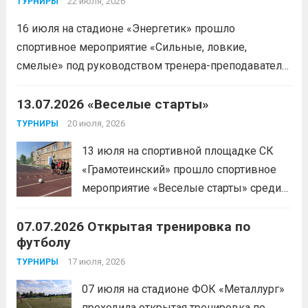
22 июля, 2026
ТУРНИРЫ
16 июля на стадионе «Энергетик» прошло
спортивное мероприятие «Сильные, ловкие,
смелые» под руководством тренера-преподавателя
отделения «лыжные гонки»Васильева Егора
Сергеевича. Участники продемонстрировали
13.07.2026 «Веселые старты»
скоростные качества, силовую выносливость и
20 июля, 2026
ТУРНИРЫ
координацию.
Читать дальше
13 июля на спортивной площадке СК
«Грамотеинский» прошло спортивное
мероприятие «Веселые старты» среди
спортсменов отделения «хоккей с
07.07.2026 Открытая тренировка по
шайбой».Несмотря на
футболу
соревновательный характер
мероприятия, главной целью
17 июля, 2026
ТУРНИРЫ
организаторы ставили сплочение
07 июля на стадионе ФОК «Металлург»
коллектива и пропаганду здорового
проходила открытая тренировка по