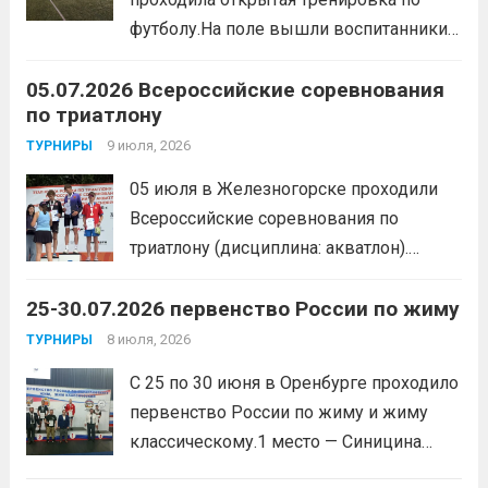
образа жизни. По итогам прохождения
футболу.На поле вышли воспитанники
всех этапов участники
спортивной школы и любители футбола.
продемонстрировали...
Читать дальше
05.07.2026 Всероссийские соревнования
Участники отработали технику владения
по триатлону
мячом и сыграли несколько коротких
товарищеских матчей.
9 июля, 2026
Читать дальше
ТУРНИРЫ
05 июля в Железногорске проходили
Всероссийские соревнования по
триатлону (дисциплина: акватлон).
Воспитанник Спортивной школы имени
25-30.07.2026 первенство России по жиму
Макарова, Серов Станислав, занял 1
место. Подготовила спортсмена тренер-
8 июля, 2026
ТУРНИРЫ
преподаватель Веселкина Ольга
С 25 по 30 июня в Оренбурге проходило
Викторовна.
Читать дальше
первенство России по жиму и жиму
классическому.1 место — Синицина
Анастасия, Андрюкова Анита (тренер