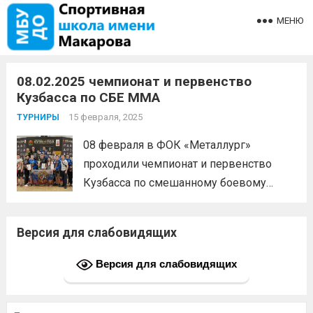
МЕНЮ
08.02.2025 чемпионат и первенство
Кузбасса по СБЕ ММА
15 февраля, 2025
ТУРНИРЫ
08 февраля в ФОК «Металлург»
проходили чемпионат и первенство
Кузбасса по смешанному боевому
единоборству (ММА).1 место — Яковлев
Тимур, Адмакин Данил, Прохоров
Версия для слабовидящих
Даниил (тренеры Марченко Ю.А.,
Панаков А.Д., Веселкин К.В.), Ковыляев
Версия для слабовидящих
Вячеслав, Ананин Андрей, Скрипов
Артем, Лукин Михаил, Иванов
Найти: