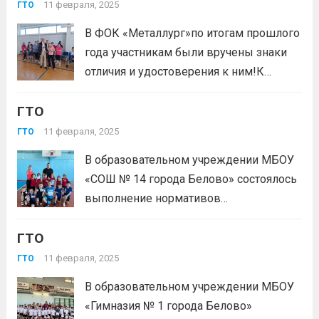
ВФСК ГТО» Для вашего удобства
11 февраля, 2025
ГТО
прикладываем инструкцию, которая
В ФОК «Металлург»по итогам прошлого
поможет быстро найти результаты.
года участникам были вручены знаки
Рекомендуем выполнять поиск на
отличия и удостоверения к ним!К
компьютере....
Читать дальше
выполнению нормативов
ГТО
Всероссийского физкультурно-
спортивного комплекса «Готов к труду
11 февраля, 2025
ГТО
и обороне» (ГТО) приступали лица с
В образовательном учреждении МБОУ
интеллектуальными нарушениями,
«СОШ № 14 города Белово» состоялось
церебральным параличом,
выполнение нормативов
нарушениями слуха и зрения
Всероссийского физкультурно-
(остаточное зрение и...
Читать дальше
ГТО
спортивного комплекса «Готов к труду
и обороне» (ОФП) среди школьников и
11 февраля, 2025
ГТО
вручение знаков отличия ВФСК ГТО за
В образовательном учреждении МБОУ
2024 год!Желаем дальнейших
«Гимназия № 1 города Белово»
спортивных успехов!!!#ГТОБЕЛОВО