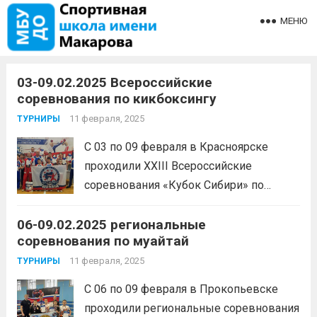
МЕНЮ
03-09.02.2025 Всероссийские
соревнования по кикбоксингу
11 февраля, 2025
ТУРНИРЫ
С 03 по 09 февраля в Красноярске
проходили XXIII Всероссийские
соревнования «Кубок Сибири» по
кикбоксингу, в дисциплинах «фулл-
06-09.02.2025 региональные
контакт», «лоу-кик», «лайт-контакт» и
соревнования по муайтай
«поинтфайтинг».1 место — Беляева
Мария2 место — Фомин Кирилл3 место
11 февраля, 2025
ТУРНИРЫ
— Добровольский Егор, Зубаиров
С 06 по 09 февраля в Прокопьевске
Роман, Сердцев Богдан, Филиппов
проходили региональные соревнования