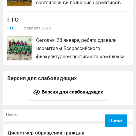
состоялось выполнение нормативов
Читать дальше
Всероссийского физкультурно-
ГТО
спортивного комплекса «Готов к труду
и обороне» (ОФП) среди школьников.
11 февраля, 2025
ГТО
#гтошкольники#гтоБелово#вфскгто
Сегодня, 28 января, ребята сдавали
Читать дальше
нормативы Всероссийского
физкультурно-спортивного комплекса
«Готов к труду и обороне» (ГТО). Были
выполнены 5 испытаний:прыжок в
Версия для слабовидящих
длину с места толчком двумя
ногами,поднимание туловища из
Версия для слабовидящих
положения лежа на спине,наклон
вперед из положения стоя на
Найти:
гимнастической скамье,челночный бег...
Читать дальше
Диспетчер обращения граждан