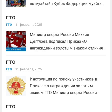
ИванПодготовил...
Читать дальше
по муайтай «Кубок Федерации муайтай
Кузбасса» и Кубок Кузбасса по
ГТО
муайтай.1 место — Чегошев Александр
(тренер Божко С.А.), Кондратова Софья
11 февраля, 2025
ГТО
(тренер Нефедов В.А.)2 место —
Министр спорта России Михаил
Шаронов Никита, Власов Савелий
Дегтярев подписал Приказ «О
(тренер...
Читать дальше
награждении золотым знаком отличия
ВФСК ГТО» За IV квартал 2024 года
ГТО
свыше 1,8 млн человек показали
высокий результат, соответствующий
11 февраля, 2025
ГТО
знакам отличия комплекса: 407 116
Инструкция по поиску участников в
человек на золотой знак отличия; 750
Приказе о награждении золотым
602 на...
Читать дальше
знаком ГТО Министр спорта России
Михаил Дегтярёв подписал Приказ «О
ГТО
награждении золотым знаком отличия