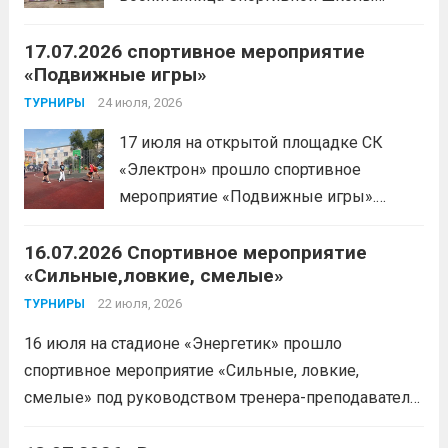
физической мощи. Однако...
Читать
имени Макарова, Шинкина Елизавета,
дальше
17.07.2026 спортивное мероприятие
заняла 1 место на дистанции 3000 м. с
«Подвижные игры»
результатом 10.01,78. Подготовил
спортсменку тренер-преподаватель
24 июля, 2026
ТУРНИРЫ
Леготин Анатолий Николаевич.
Читать
17 июля на открытой площадке СК
дальше
«Электрон» прошло спортивное
мероприятие «Подвижные игры».
Читать дальше
16.07.2026 Спортивное мероприятие
«Сильные,ловкие, смелые»
22 июля, 2026
ТУРНИРЫ
16 июля на стадионе «Энергетик» прошло
спортивное мероприятие «Сильные, ловкие,
смелые» под руководством тренера-преподавателя
отделения «лыжные гонки»Васильева Егора