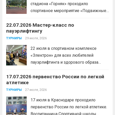
Всеволод3 место — Табакова
стадиона «Горняк» проходило
Александра
Читать дальше
спортивное мероприятие «Подвижные
игры» среди спортсменов отделения
22.07.2026 Мастер-класс по
«хоккей».
Читать дальше
пауэрлифтингу
29 июля, 2026
ТУРНИРЫ
22 июля в спортивном комплексе
«Электрон» для всех любителей
пауэрлифтинга и здорового образа
жизни прошел открытый мастер-класс
17.07.2026 первенство России по легкой
с Анитой Андрюковой — мастером
атлетике
спорта по пауэрлифтингу, двукратной
победительницей первенства
27 июля, 2026
ТУРНИРЫ
России.Пауэрлифтинг часто
17 июля в Краснодаре проходило
воспринимается как спорт для
первенство России по легкой атлетике.
избранных, требующий исключительно
Воспитанница Спортивной школы