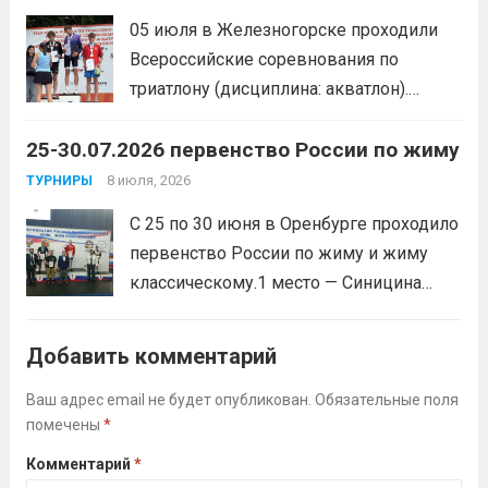
05 июля в Железногорске проходили
Всероссийские соревнования по
триатлону (дисциплина: акватлон).
Воспитанник Спортивной школы имени
25-30.07.2026 первенство России по жиму
Макарова, Серов Станислав, занял 1
место. Подготовила спортсмена тренер-
8 июля, 2026
ТУРНИРЫ
преподаватель Веселкина Ольга
С 25 по 30 июня в Оренбурге проходило
Викторовна.
Читать дальше
первенство России по жиму и жиму
классическому.1 место — Синицина
Анастасия, Андрюкова Анита (тренер
Алсуфьев Ю.В.)3 место — Зайцев Иван
Добавить комментарий
(тренер Задорина Я.С.)
Читать дальше
Ваш адрес email не будет опубликован.
Обязательные поля
помечены
*
Комментарий
*