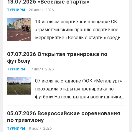
Сергеевича. Участники продемонстрировали
13.07.2026 «Веселые старты»
скоростные качества, силовую выносливость и
20 июля, 2026
ТУРНИРЫ
координацию.
Читать дальше
13 июля на спортивной площадке СК
«Грамотеинский» прошло спортивное
мероприятие «Веселые старты» среди
спортсменов отделения «хоккей с
07.07.2026 Открытая тренировка по
шайбой».Несмотря на
футболу
соревновательный характер
мероприятия, главной целью
17 июля, 2026
ТУРНИРЫ
организаторы ставили сплочение
07 июля на стадионе ФОК «Металлург»
коллектива и пропаганду здорового
проходила открытая тренировка по
образа жизни. По итогам прохождения
футболу.На поле вышли воспитанники
всех этапов участники
спортивной школы и любители футбола.
продемонстрировали...
Читать дальше
05.07.2026 Всероссийские соревнования
Участники отработали технику владения
по триатлону
мячом и сыграли несколько коротких
товарищеских матчей.
9 июля, 2026
Читать дальше
ТУРНИРЫ