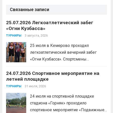
Связанные записи
25.07.2026 Легкоатлетический забег
«Огни Кузбасса»
3 августа, 2026
ТУРНИРЫ
25 июля в Кемерово проходил
легкоатлетический вечерний забег
«Огни Кузбасса». Спортсмены
Спортивной школы имени Макарова
24.07.2026 Спортивное мероприятие на
приняли участие в забеге и заняли
летней площадке
следующие призовые места:1 место —
Шабалин Максим, Щербунова Милана,
31 июля, 2026
ТУРНИРЫ
Веселкина Ольга2 место — Романов
24 июля на спортивной площадке
Всеволод3 место — Табакова
стадиона «Горняк» проходило
Александра
Читать дальше
спортивное мероприятие «Подвижные