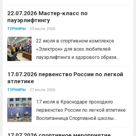
игры» среди спортсменов отделения
22.07.2026 Мастер-класс по
«хоккей».
Читать дальше
пауэрлифтингу
29 июля, 2026
ТУРНИРЫ
22 июля в спортивном комплексе
«Электрон» для всех любителей
пауэрлифтинга и здорового образа
жизни прошел открытый мастер-класс
17.07.2026 первенство России по легкой
с Анитой Андрюковой — мастером
атлетике
спорта по пауэрлифтингу, двукратной
победительницей первенства
27 июля, 2026
ТУРНИРЫ
России.Пауэрлифтинг часто
17 июля в Краснодаре проходило
воспринимается как спорт для
первенство России по легкой атлетике.
избранных, требующий исключительно
Воспитанница Спортивной школы
физической мощи. Однако...
Читать
имени Макарова, Шинкина Елизавета,
дальше
17.07.2026 спортивное мероприятие
заняла 1 место на дистанции 3000 м. с