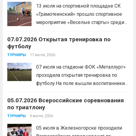
координацию.
Читать дальше
13 июля на спортивной площадке СК
«Грамотеинский» прошло спортивное
мероприятие «Веселые старты» среди
спортсменов отделения «хоккей с
07.07.2026 Открытая тренировка по
шайбой».Несмотря на
футболу
соревновательный характер
мероприятия, главной целью
17 июля, 2026
ТУРНИРЫ
организаторы ставили сплочение
07 июля на стадионе ФОК «Металлург»
коллектива и пропаганду здорового
проходила открытая тренировка по
образа жизни. По итогам прохождения
футболу.На поле вышли воспитанники
всех этапов участники
спортивной школы и любители футбола.
продемонстрировали...
Читать дальше
05.07.2026 Всероссийские соревнования
Участники отработали технику владения
по триатлону
мячом и сыграли несколько коротких
товарищеских матчей.
9 июля, 2026
Читать дальше
ТУРНИРЫ
05 июля в Железногорске проходили