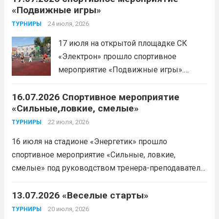
«Подвижные игры»
результатом 10.01,78. Подготовил
спортсменку тренер-преподаватель
24 июля, 2026
ТУРНИРЫ
Леготин Анатолий Николаевич.
Читать
17 июля на открытой площадке СК
дальше
«Электрон» прошло спортивное
мероприятие «Подвижные игры».
Читать дальше
16.07.2026 Спортивное мероприятие
«Сильные,ловкие, смелые»
22 июля, 2026
ТУРНИРЫ
16 июля на стадионе «Энергетик» прошло
спортивное мероприятие «Сильные, ловкие,
смелые» под руководством тренера-преподавателя
отделения «лыжные гонки»Васильева Егора
Сергеевича. Участники продемонстрировали
13.07.2026 «Веселые старты»
скоростные качества, силовую выносливость и
20 июля, 2026
ТУРНИРЫ