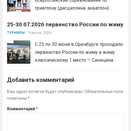
Всероссийские соревнования по
триатлону (дисциплина: акватлон).
Воспитанник Спортивной школы имени
25-30.07.2026 первенство России по жиму
Макарова, Серов Станислав, занял 1
место. Подготовила спортсмена тренер-
8 июля, 2026
ТУРНИРЫ
преподаватель Веселкина Ольга
С 25 по 30 июня в Оренбурге проходило
Викторовна.
Читать дальше
первенство России по жиму и жиму
классическому.1 место — Синицина
Анастасия, Андрюкова Анита (тренер
Алсуфьев Ю.В.)3 место — Зайцев Иван
Добавить комментарий
(тренер Задорина Я.С.)
Читать дальше
Ваш адрес email не будет опубликован.
Обязательные поля
помечены
*
Комментарий
*