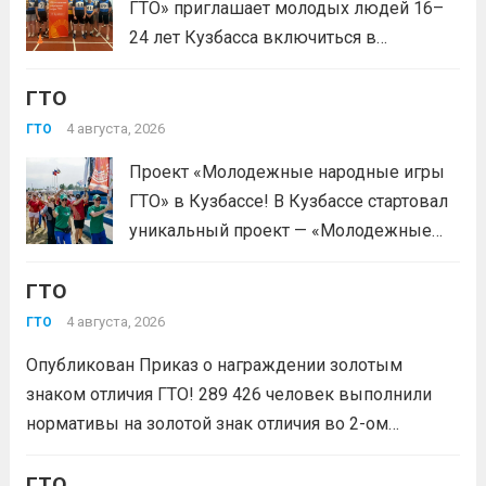
ГТО» приглашает молодых людей 16–
документ, удостоверяющий личность,
24 лет Кузбасса включиться в
удобную спортивную форму и воду. На
системную физкультурную
каждой...
Читать дальше
ГТО
деятельность через серию
муниципальных и регионального
4 августа, 2026
ГТО
мероприятий. Это формат, где
Проект «Молодежные народные игры
нормативы комплекса ГТО сочетаются
ГТО» в Кузбассе! В Кузбассе стартовал
с народными играми, силовыми шоу и
уникальный проект — «Молодежные
инновационными надувными
народные игры ГТО», который стал
модулями: мастер‑классы по...
Читать
ГТО
победителем Всероссийского конкурса
дальше
молодежных проектов среди
4 августа, 2026
ГТО
физических лиц «Росмолодёжь.Гранты
Опубликован Приказ о награждении золотым
1сезон»! Проект направлен на
знаком отличия ГТО! 289 426 человек выполнили
популяризацию Всероссийского
нормативы на золотой знак отличия во 2-ом
физкультурно-спортивного комплекса
квартале 2026 года! Всего с начала года более 1,7
«Готов к труду и...
Читать дальше
млн человек по всей стране проверили свои силы в
ГТО