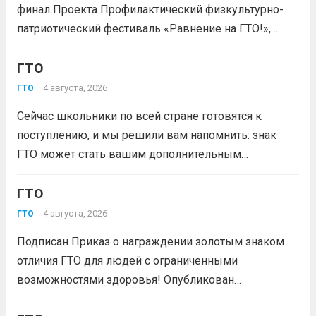
финал Проекта Профилактический физкультурно-
патриотический фестиваль «Равнение на ГТО!»,
победителя грантового конкурса «Движение
Первых-2026».В мероприятии примут участие
ГТО
победители муниципального этапа проектной
4 августа, 2026
ГТО
активности из 31 муниципального образования
Сейчас школьники по всей стране готовятся к
Кузбасса.Состав команды 6 человек, 3 участника
поступлению, и мы решили вам напомнить: знак
из...
Читать дальше
ГТО может стать вашим дополнительным
преимуществом при подаче документов в вуз!
Многие университеты начисляют абитуриентам
ГТО
баллы за индивидуальные достижения — и знак
4 августа, 2026
ГТО
отличия комплекса «Готов к труду и...
Читать дальше
Подписан Приказ о награждении золотым знаком
отличия ГТО для людей с ограниченными
возможностями здоровья! Опубликован
официальный приказ Министерства спорта