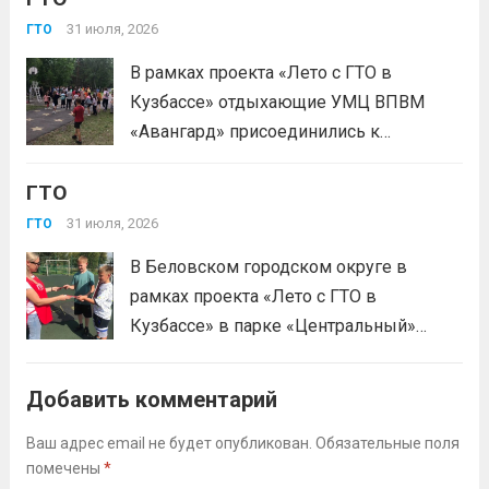
испытаниях ГТО. Приказ...
Читать дальше
31 июля, 2026
ГТО
В рамках проекта «Лето с ГТО в
Кузбассе» отдыхающие УМЦ ВПВМ
«Авангард» присоединились к
спортивному движению! Выполнение
ГТО
нормативов стала для отдыхающих
«Авангарда» не просто проверкой
31 июля, 2026
ГТО
физической подготовки, а настоящим
В Беловском городском округе в
праздником спорта.Поддерживая друг
рамках проекта «Лето с ГТО в
друга, юноши и девушки показывают
Кузбассе» в парке «Центральный»
отличные результаты, подтверждая,...
работала летняя площадка
Читать дальше
Всероссийского физкультурно-
Добавить комментарий
спортивного комплекса «Готов к труду
и обороне» (ГТО)!Все желающие
Ваш адрес email не будет опубликован.
Обязательные поля
помечены
*
проверили свои возможности в