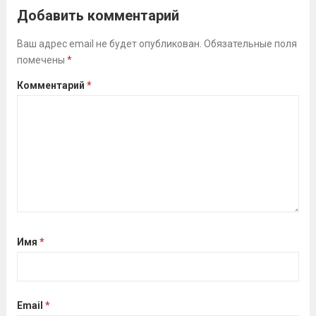
Всероссийского физкультурно-
Добавить комментарий
спортивного комплекса «Готов к труду
и обороне» (ГТО)!Все желающие
Ваш адрес email не будет опубликован.
Обязательные поля
помечены
*
проверили свои возможности в
выполнении нормативов ВФСК ГТО️⁣⁣⠀Те,
Комментарий
*
кто показал результаты, близкие...
Читать дальше
Имя
*
Email
*