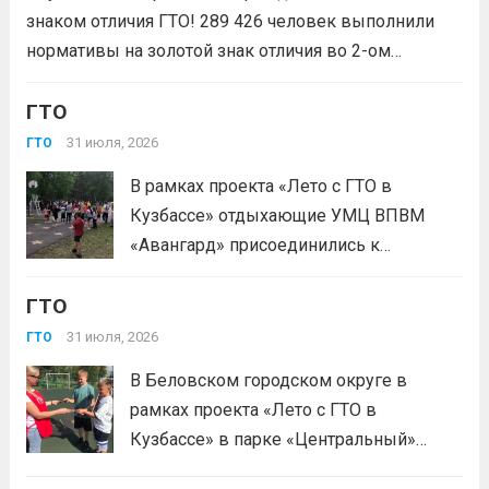
1сезон»! Проект направлен на
знаком отличия ГТО! 289 426 человек выполнили
популяризацию Всероссийского
нормативы на золотой знак отличия во 2-ом
физкультурно-спортивного комплекса
квартале 2026 года! Всего с начала года более 1,7
«Готов к труду и...
Читать дальше
млн человек по всей стране проверили свои силы в
ГТО
испытаниях ГТО. Приказ...
Читать дальше
31 июля, 2026
ГТО
В рамках проекта «Лето с ГТО в
Кузбассе» отдыхающие УМЦ ВПВМ
«Авангард» присоединились к
спортивному движению! Выполнение
ГТО
нормативов стала для отдыхающих
«Авангарда» не просто проверкой
31 июля, 2026
ГТО
физической подготовки, а настоящим
В Беловском городском округе в
праздником спорта.Поддерживая друг
рамках проекта «Лето с ГТО в
друга, юноши и девушки показывают
Кузбассе» в парке «Центральный»
отличные результаты, подтверждая,...
работала летняя площадка
Читать дальше