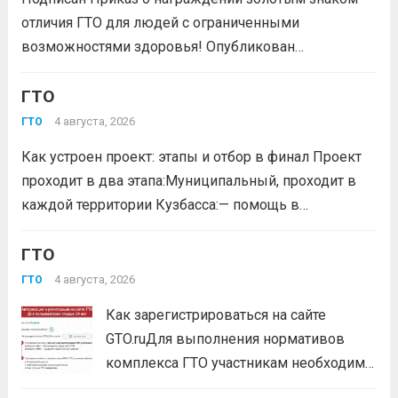
отличия ГТО для людей с ограниченными
возможностями здоровья! Опубликован
официальный приказ Министерства спорта
Российской Федерации № 229 НГ от 22 июля 2026
ГТО
года. Документ утверждает список граждан,
4 августа, 2026
ГТО
удостоенных золотого знака отличия
Как устроен проект: этапы и отбор в финал Проект
Всероссийского физкультурно-спортивного
проходит в два этапа:Муниципальный, проходит в
комплекса...
Читать дальше
каждой территории Кузбасса:— помощь в
регистрации участников на сайте GTO.ru;— мастер-
класс по правильной технике выполнения
ГТО
нормативов комплекса ГТО;— тренировочные
4 августа, 2026
ГТО
мероприятия;— прием нормативов на знаки отличия...
Как зарегистрироваться на сайте
Читать дальше
GTO.ruДля выполнения нормативов
комплекса ГТО участникам необходимо
зарегистрироваться на сайте GTO.ru с