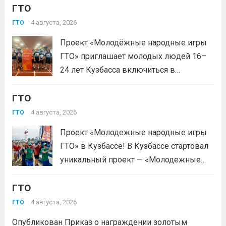
ГТО
подтверждением через Госуслуги.
выбери своё муниципальное
4 августа, 2026
ГТО
тестирование, подтверди запись и
Проект «Молодёжные народные игры
приходи на площадку. Возьми
ГТО» приглашает молодых людей 16–
документ, удостоверяющий личность,
24 лет Кузбасса включиться в
удобную спортивную форму и воду. На
системную физкультурную
каждой...
Читать дальше
ГТО
деятельность через серию
муниципальных и регионального
4 августа, 2026
ГТО
мероприятий. Это формат, где
Проект «Молодежные народные игры
нормативы комплекса ГТО сочетаются
ГТО» в Кузбассе! В Кузбассе стартовал
с народными играми, силовыми шоу и
уникальный проект — «Молодежные
инновационными надувными
народные игры ГТО», который стал
модулями: мастер‑классы по...
Читать
ГТО
победителем Всероссийского конкурса
дальше
молодежных проектов среди
4 августа, 2026
ГТО
физических лиц «Росмолодёжь.Гранты
Опубликован Приказ о награждении золотым