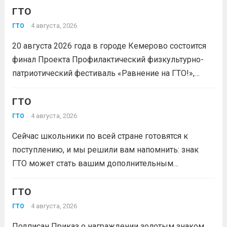
ГТО
4 августа, 2026
ГТО
20 августа 2026 года в городе Кемерово состоится
финал Проекта Профилактический физкультурно-
патриотический фестиваль «Равнение на ГТО!»,
победителя грантового конкурса «Движение
Первых-2026».В мероприятии примут участие
ГТО
победители муниципального этапа проектной
4 августа, 2026
ГТО
активности из 31 муниципального образования
Сейчас школьники по всей стране готовятся к
Кузбасса.Состав команды 6 человек, 3 участника
поступлению, и мы решили вам напомнить: знак
из...
Читать дальше
ГТО может стать вашим дополнительным
преимуществом при подаче документов в вуз!
Многие университеты начисляют абитуриентам
ГТО
баллы за индивидуальные достижения — и знак
4 августа, 2026
ГТО
отличия комплекса «Готов к труду и...
Читать дальше
Подписан Приказ о награждении золотым знаком