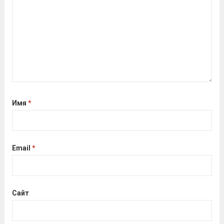
кто показал результаты, близкие...
Читать дальше
Имя
*
Email
*
Сайт