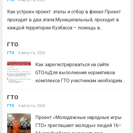
ГТО
удостоенных золотого знака отличия
Как устроен проект: этапы и отбор в финал Проект
Всероссийского физкультурно-спортивного
проходит в два этапа:Муниципальный, проходит в
комплекса...
Читать дальше
каждой территории Кузбасса:— помощь в
регистрации участников на сайте GTO.ru;— мастер-
класс по правильной технике выполнения
ГТО
нормативов комплекса ГТО;— тренировочные
4 августа, 2026
ГТО
мероприятия;— прием нормативов на знаки отличия...
Как зарегистрироваться на сайте
Читать дальше
GTO.ruДля выполнения нормативов
комплекса ГТО участникам необходимо
зарегистрироваться на сайте GTO.ru с
ГТО
подтверждением через Госуслуги.
выбери своё муниципальное
4 августа, 2026
ГТО
тестирование, подтверди запись и
Проект «Молодёжные народные игры
приходи на площадку. Возьми
ГТО» приглашает молодых людей 16–
документ, удостоверяющий личность,