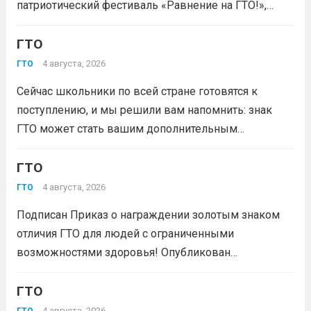
патриотический фестиваль «Равнение на ГТО!»,
победителя грантового конкурса «Движение
Первых-2026».В мероприятии примут участие
ГТО
победители муниципального этапа проектной
4 августа, 2026
ГТО
активности из 31 муниципального образования
Сейчас школьники по всей стране готовятся к
Кузбасса.Состав команды 6 человек, 3 участника
поступлению, и мы решили вам напомнить: знак
из...
Читать дальше
ГТО может стать вашим дополнительным
преимуществом при подаче документов в вуз!
Многие университеты начисляют абитуриентам
ГТО
баллы за индивидуальные достижения — и знак
4 августа, 2026
ГТО
отличия комплекса «Готов к труду и...
Читать дальше
Подписан Приказ о награждении золотым знаком
отличия ГТО для людей с ограниченными
возможностями здоровья! Опубликован
официальный приказ Министерства спорта
Российской Федерации № 229 НГ от 22 июля 2026
ГТО
года. Документ утверждает список граждан,
4 августа, 2026