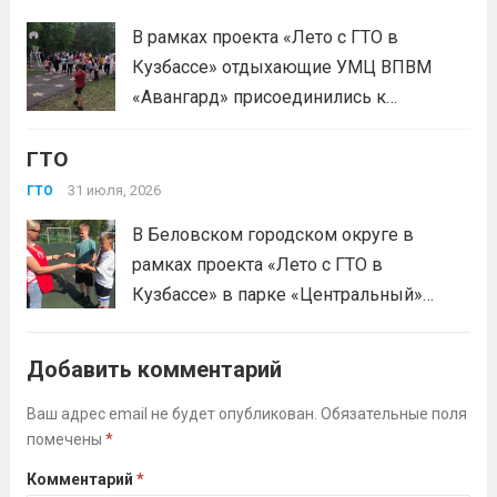
В рамках проекта «Лето с ГТО в
Кузбассе» отдыхающие УМЦ ВПВМ
«Авангард» присоединились к
спортивному движению! Выполнение
ГТО
нормативов стала для отдыхающих
«Авангарда» не просто проверкой
31 июля, 2026
ГТО
физической подготовки, а настоящим
В Беловском городском округе в
праздником спорта.Поддерживая друг
рамках проекта «Лето с ГТО в
друга, юноши и девушки показывают
Кузбассе» в парке «Центральный»
отличные результаты, подтверждая,...
работала летняя площадка
Читать дальше
Всероссийского физкультурно-
Добавить комментарий
спортивного комплекса «Готов к труду
и обороне» (ГТО)!Все желающие
Ваш адрес email не будет опубликован.
Обязательные поля
помечены
*
проверили свои возможности в
выполнении нормативов ВФСК ГТО️⁣⁣⠀Те,
Комментарий
*