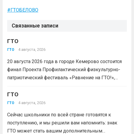
#ГТОБЕЛОВО
Связанные записи
ГТО
4 августа, 2026
ГТО
20 августа 2026 года в городе Кемерово состоится
финал Проекта Профилактический физкультурно-
патриотический фестиваль «Равнение на ГТО!»,
победителя грантового конкурса «Движение
Первых-2026».В мероприятии примут участие
ГТО
победители муниципального этапа проектной
4 августа, 2026
ГТО
активности из 31 муниципального образования
Сейчас школьники по всей стране готовятся к
Кузбасса.Состав команды 6 человек, 3 участника
поступлению, и мы решили вам напомнить: знак
из...
Читать дальше
ГТО может стать вашим дополнительным