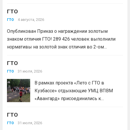
народные игры ГТО», который стал
модулями: мастер‑классы по...
Читать
ГТО
победителем Всероссийского конкурса
дальше
молодежных проектов среди
4 августа, 2026
ГТО
физических лиц «Росмолодёжь.Гранты
Опубликован Приказ о награждении золотым
1сезон»! Проект направлен на
знаком отличия ГТО! 289 426 человек выполнили
популяризацию Всероссийского
нормативы на золотой знак отличия во 2-ом
физкультурно-спортивного комплекса
квартале 2026 года! Всего с начала года более 1,7
«Готов к труду и...
Читать дальше
млн человек по всей стране проверили свои силы в
ГТО
испытаниях ГТО. Приказ...
Читать дальше
31 июля, 2026
ГТО
В рамках проекта «Лето с ГТО в
Кузбассе» отдыхающие УМЦ ВПВМ
«Авангард» присоединились к
спортивному движению! Выполнение
ГТО
нормативов стала для отдыхающих
«Авангарда» не просто проверкой
31 июля, 2026
ГТО
физической подготовки, а настоящим