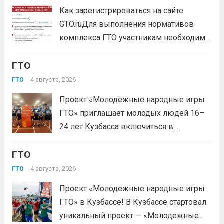
мероприятия;— прием нормативов на знаки отличия...
Как зарегистрироваться на сайте
Читать дальше
GTO.ruДля выполнения нормативов
комплекса ГТО участникам необходимо
зарегистрироваться на сайте GTO.ru с
ГТО
подтверждением через Госуслуги.
выбери своё муниципальное
4 августа, 2026
ГТО
тестирование, подтверди запись и
Проект «Молодёжные народные игры
приходи на площадку. Возьми
ГТО» приглашает молодых людей 16–
документ, удостоверяющий личность,
24 лет Кузбасса включиться в
удобную спортивную форму и воду. На
системную физкультурную
каждой...
Читать дальше
ГТО
деятельность через серию
муниципальных и регионального
4 августа, 2026
ГТО
мероприятий. Это формат, где
Проект «Молодежные народные игры
нормативы комплекса ГТО сочетаются
ГТО» в Кузбассе! В Кузбассе стартовал
с народными играми, силовыми шоу и
уникальный проект — «Молодежные
инновационными надувными