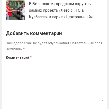
В Беловском городском округе в
праздником спорта.Поддерживая друг
рамках проекта «Лето с ГТО в
друга, юноши и девушки показывают
Кузбассе» в парке «Центральный»
отличные результаты, подтверждая,...
работала летняя площадка
Читать дальше
Всероссийского физкультурно-
Добавить комментарий
спортивного комплекса «Готов к труду
и обороне» (ГТО)!Все желающие
Ваш адрес email не будет опубликован.
Обязательные поля
помечены
*
проверили свои возможности в
выполнении нормативов ВФСК ГТО️⁣⁣⠀Те,
Комментарий
*
кто показал результаты, близкие...
Читать дальше