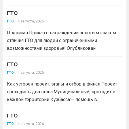
преимуществом при подаче документов в вуз!
Многие университеты начисляют абитуриентам
ГТО
баллы за индивидуальные достижения — и знак
4 августа, 2026
ГТО
отличия комплекса «Готов к труду и...
Читать дальше
Подписан Приказ о награждении золотым знаком
отличия ГТО для людей с ограниченными
возможностями здоровья! Опубликован
официальный приказ Министерства спорта
Российской Федерации № 229 НГ от 22 июля 2026
ГТО
года. Документ утверждает список граждан,
4 августа, 2026
ГТО
удостоенных золотого знака отличия
Как устроен проект: этапы и отбор в финал Проект
Всероссийского физкультурно-спортивного
проходит в два этапа:Муниципальный, проходит в
комплекса...
Читать дальше
каждой территории Кузбасса:— помощь в
регистрации участников на сайте GTO.ru;— мастер-
класс по правильной технике выполнения
ГТО
нормативов комплекса ГТО;— тренировочные
4 августа, 2026
ГТО