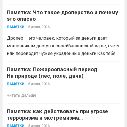
влияние на результаты официальных
тур по многонациональной России».
спортивных...
Читать дальше
Памятка: Что такое дроперство и почему
Заявки принимаются до 20 сентября
это опасно
2026 года. Конкурс направлен на
популяризацию народной культуры,
5 июня, 2026
ПАМЯТКИ
сохранение историко-культурного
Дропер – это человек, который за деньги дает
наследия и этнокультурного
мошенникам доступ к своейбанковской карте, счету
многообразия народов Российской
или переводит чужие украденные деньги.Как тебя
Федерации с использованием
могут втянуть (схемы вербовки)
Читать дальше
современных...
Читать дальше
Памятка: Пожароопасный период
На природе (лес, поле, дача)
5 июня, 2026
ПАМЯТКИ
Читать дальше
Памятка: как действовать при угрозе
терроризма и экстремизма
До угрозы (профилактика)
5 июня, 2026
ПАМЯТКИ