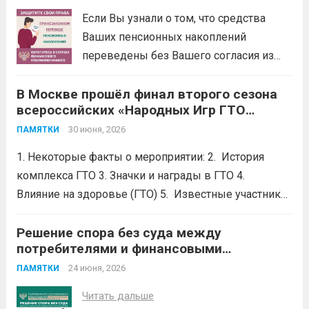
деньги на экспертизы и юристов. Вся
Если Вы узнали о том, что средства
процедура бесплатная: от приема...
Ваших пенсионных накоплений
Читать дальше
переведены без Вашего согласия из
Социального фонда России (СФР) в
В Москве прошёл финал второго сезона
негосударственный пенсионный фонд
всероссийских «Народных Игр ГТО
(НПФ) или из одного НПФ в другой,
Спортлото»
.
направьте бесплатное обращение
30 июня, 2026
ПАМЯТКИ
финансовому уполномоченному.
1. Некоторые факты о мероприятии: 2. История
Финансовый уполномоченный поможет
комплекса ГТО 3. Значки и награды в ГТО 4.
Вам вернуть...
Читать дальше
Влияние на здоровье (ГТО) 5. Известные участники
в ГТО 6. Значок ГТО придумал советский
школьник.Его придумал Владимир Токарев, 15 —
Решение спора без суда между
потребителями и финансовыми
летний школьник из Москвы....
Читать дальше
организациями
24 июня, 2026
ПАМЯТКИ
Читать дальше