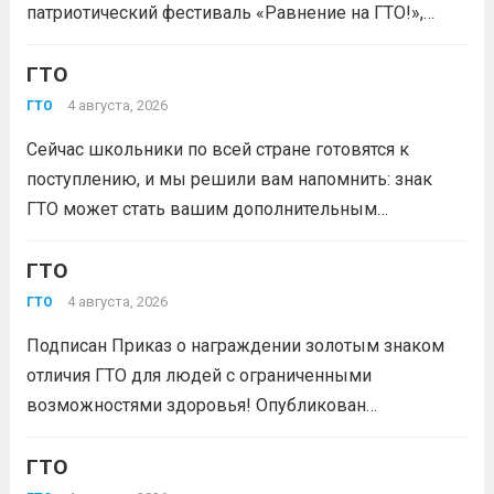
патриотический фестиваль «Равнение на ГТО!»,
победителя грантового конкурса «Движение
Первых-2026».В мероприятии примут участие
ГТО
победители муниципального этапа проектной
4 августа, 2026
ГТО
активности из 31 муниципального образования
Сейчас школьники по всей стране готовятся к
Кузбасса.Состав команды 6 человек, 3 участника
поступлению, и мы решили вам напомнить: знак
из...
Читать дальше
ГТО может стать вашим дополнительным
преимуществом при подаче документов в вуз!
Многие университеты начисляют абитуриентам
ГТО
баллы за индивидуальные достижения — и знак
4 августа, 2026
ГТО
отличия комплекса «Готов к труду и...
Читать дальше
Подписан Приказ о награждении золотым знаком
отличия ГТО для людей с ограниченными
возможностями здоровья! Опубликован
официальный приказ Министерства спорта
Российской Федерации № 229 НГ от 22 июля 2026
ГТО