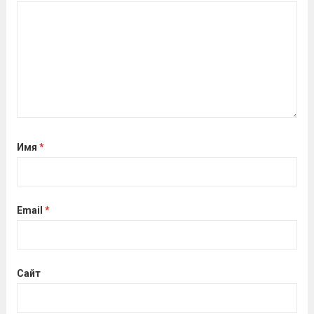
кто показал результаты, близкие...
Читать дальше
Имя
*
Email
*
Сайт