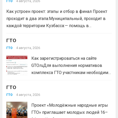
года. Документ утверждает список граждан,
4 августа, 2026
ГТО
удостоенных золотого знака отличия
Как устроен проект: этапы и отбор в финал Проект
Всероссийского физкультурно-спортивного
проходит в два этапа:Муниципальный, проходит в
комплекса...
Читать дальше
каждой территории Кузбасса:— помощь в
регистрации участников на сайте GTO.ru;— мастер-
класс по правильной технике выполнения
ГТО
нормативов комплекса ГТО;— тренировочные
4 августа, 2026
ГТО
мероприятия;— прием нормативов на знаки отличия...
Как зарегистрироваться на сайте
Читать дальше
GTO.ruДля выполнения нормативов
комплекса ГТО участникам необходимо
зарегистрироваться на сайте GTO.ru с
ГТО
подтверждением через Госуслуги.
выбери своё муниципальное
4 августа, 2026
ГТО
тестирование, подтверди запись и
Проект «Молодёжные народные игры
приходи на площадку. Возьми
ГТО» приглашает молодых людей 16–
документ, удостоверяющий личность,