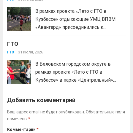
В рамках проекта «Лето с ГТО в
Кузбассе» отдыхающие УМЦ ВПВМ
«Авангард» присоединились к
спортивному движению! Выполнение
ГТО
нормативов стала для отдыхающих
«Авангарда» не просто проверкой
31 июля, 2026
ГТО
физической подготовки, а настоящим
В Беловском городском округе в
праздником спорта.Поддерживая друг
рамках проекта «Лето с ГТО в
друга, юноши и девушки показывают
Кузбассе» в парке «Центральный»
отличные результаты, подтверждая,...
работала летняя площадка
Читать дальше
Всероссийского физкультурно-
Добавить комментарий
спортивного комплекса «Готов к труду
и обороне» (ГТО)!Все желающие
Ваш адрес email не будет опубликован.
Обязательные поля
помечены
*
проверили свои возможности в
выполнении нормативов ВФСК ГТО️⁣⁣⠀Те,
Комментарий
*