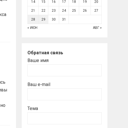
14
15
16
17
18
19
20
21
22
23
24
25
26
27
кса
28
29
30
31
« ИЮН
АВГ »
Обратная связь
Ваше имя
ись
Ваш e-mail
ивы
шно
Тема