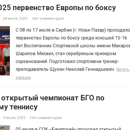
025 первенство Европы по боксу
·
28 июля, 2025
·
Нет комментария
С 08 по 17 июля в Сербии (г. Нови-Пазар) проходил
первенство Европы по боксу среди юношей 15-16
лет.Воспитанник Спортивной школы имени Макаров
Шарипов Михаил, стал серебряным призером
соревнований. Подготовил спортсмена тренер-
преподаватель Щукин Николай Геннадьевич.
Читать
дальше
5 открытый чемпионат БГО по
му теннису
·
9 июля, 2025
·
Нет комментария
05 июля в СОК «Бачатский» проходил открытый