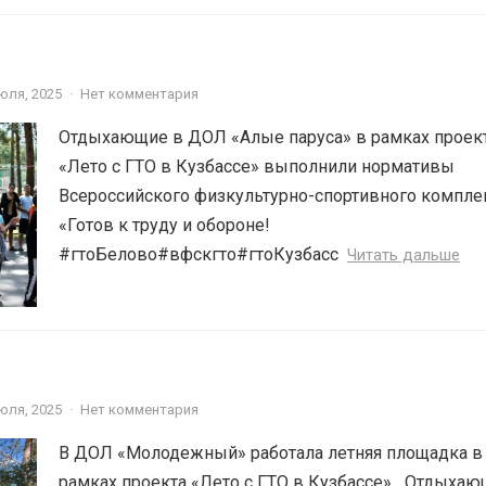
юля, 2025
·
Нет комментария
Отдыхающие в ДОЛ «Алые паруса» в рамках проек
«Лето с ГТО в Кузбассе» выполнили нормативы
Всероссийского физкультурно-спортивного компле
«Готов к труду и обороне!
#гтоБелово#вфскгто#гтоКузбасс ⁣⁣
Читать дальше
юля, 2025
·
Нет комментария
В ДОЛ «Молодежный» работала летняя площадка в
рамках проекта «Лето с ГТО в Кузбассе»️⁣⁣⠀Отдыха