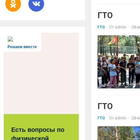
ГТО
От
admin
·
28 и
ГТО
Решаем вместе
ГТО
От
admin
·
28 и
ГТО
Есть вопросы по
физической