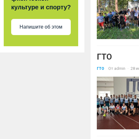
культуре и спорту?
Напишите об этом
ГТО
От
admin
·
28 и
ГТО