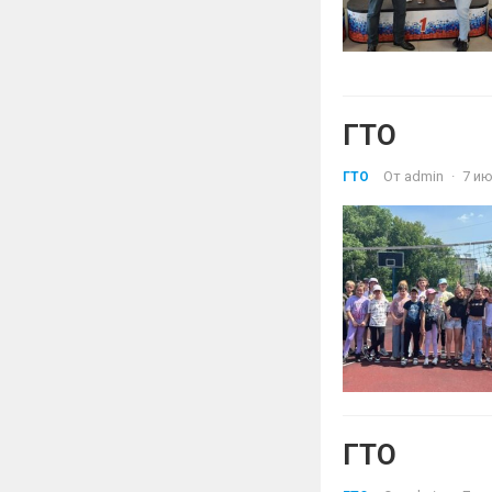
ГТО
От
admin
·
7 ию
ГТО
ГТО