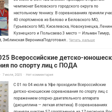
чемпионат Беловского городского округа по
настольному теннису. В соревнованиях приняли уча
40 спортсменов из Белово и Беловского МО,
Гурьевского МО, Киселевска, Новокузнецка, Ленин
Кузнецкого и Полысаево.3 место — Ильман Тимур,
, Зяблинская ВероникаПодготовил...
Читать дальше
2025 Всероссийские детско-юношес
ия по спорту лиц с ПОДА
·
7 июля, 2025
·
Нет комментария
С 01 по 04 июля в Уфе проходили Всероссийские
детско-юношеские соревнования по спорту лиц с
поражением опорно-двигательного аппарата
(дисциплина — легкая атлетика). В соревнованиях
приняли участие 57 спортсменов из 17 регионов Рос