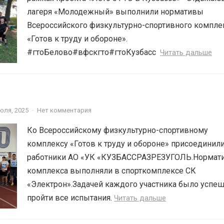
лагеря «Молодежный» выполнили нормативы
Всероссийского физкультурно-спортивного компле
«Готов к труду и обороне».
#гтоБелово#вфскгто#гтоКузбасс ⁣⁣
Читать дальше
юля, 2025
·
Нет комментария
Ко Всероссийскому физкультурно-спортивному
комплексу «Готов к труду и обороне» присоединил
работники АО «УК «КУЗБАССРАЗРЕЗУГОЛЬ.Нормат
комплекса выполняли в спорткомплексе СК
«Электрон».Задачей каждого участника было успе
пройти все испытания.
Читать дальше