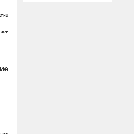
стие
ска-
кие
сии.