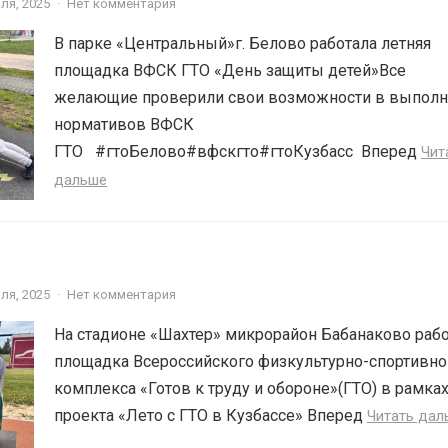
ля, 2025
·
Нет комментария
В парке «Центральный»г. Белово работала летняя
площадка ВФСК ГТО «День защиты детей»Все
желающие проверили свои возможности в выпол
нормативов ВФСК
ГТО️⁣⁣⠀#гтоБелово#вфскгто#гтоКузбасс ⁣ Вперед
Чит
дальше
ля, 2025
·
Нет комментария
На стадионе «Шахтер» микрорайон Бабанаково рабо
площадка Всероссийского физкультурно-спортивно
комплекса «Готов к труду и обороне»(ГТО) в рамка
проекта «Лето с ГТО в Кузбассе» Вперед
Читать дал