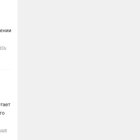
нении
ать
тает
го
х
ьше