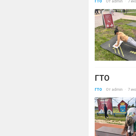
От
admin
·
7 ию
ГТО
ГТО
От
admin
·
7 ию
ГТО