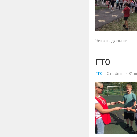
Читать дальше
ГТО
От
admin
·
31 и
ГТО