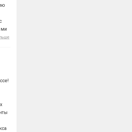
ию
с
ыми
льше
ссе!
х
анты
кса