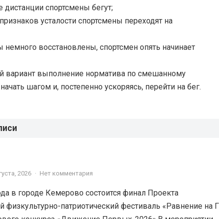
е дистанции спортсмены бегут;
 признаков усталости спортсмены переходят на
лы немного восстановлены, спортсмен опять начинает
й вариант выполнение норматива по смешанному
ачать шагом и, постепенно ускоряясь, перейти на бег.
писи
густа, 2026
·
Нет комментария
года в городе Кемерово состоится финал Проекта
 физкультурно-патриотический фестиваль «Равнение на Г