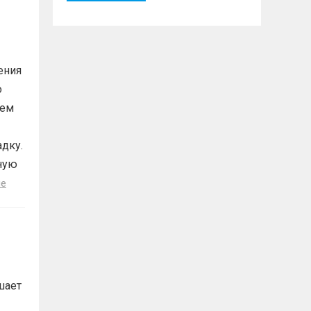
ения
о
ием
адку.
ную
ше
шает