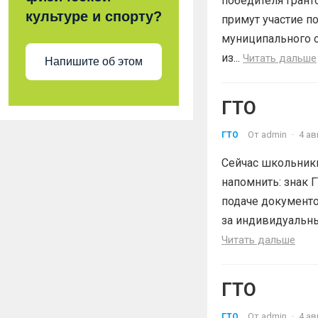
победителя гран
культуре и спорту?
примут участие п
муниципального о
из...
Читать дальше
Напишите об этом
ГТО
От
admin
·
4 ав
ГТО
Сейчас школьники
напомнить: знак
подаче документо
за индивидуальные
Читать дальше
ГТО
От
admin
·
4 ав
ГТО