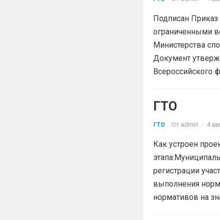
Подписан Приказ 
ограниченными в
Министерства спо
Документ утвержд
Всероссийского ф
ГТО
От
admin
·
4 ав
ГТО
Как устроен проек
этапа:Муниципаль
регистрации участ
выполнения норм
нормативов на зна