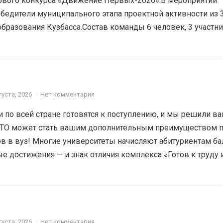
тового конкурса «Движение Первых-2026».В мероприятии
обедители муниципального этапа проектной активности из 
бразования Кузбасса.Состав команды 6 человек, 3 участн
густа, 2026
·
Нет комментария
 по всей стране готовятся к поступлению, и мы решили в
 ГТО может стать вашим дополнительным преимуществом 
в в вуз! Многие университеты начисляют абитуриентам б
 достижения — и знак отличия комплекса «Готов к труду и.
густа, 2026
·
Нет комментария