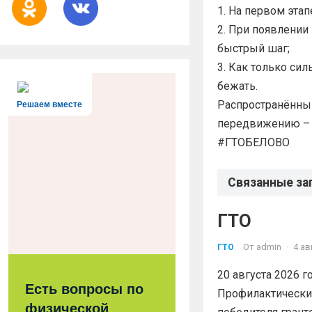
1. На первом этап
2. При появлении
быстрый шаг;
3. Как только си
бежать.
Распространённы
Решаем вместе
передвижению – н
#ГТОБЕЛОВО
Связанные за
ГТО
От
admin
·
4 ав
ГТО
20 августа 2026 
Есть вопросы по
Профилактический
физической