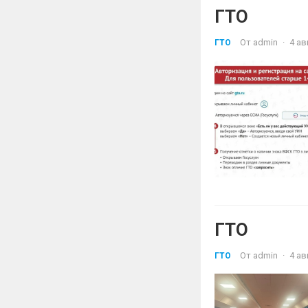
ГТО
От
admin
·
4 ав
ГТО
ГТО
От
admin
·
4 ав
ГТО