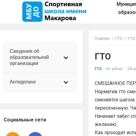
Муници
образо
Главная
ГТО
ГТО
Сведения об
ГТО
образовательной
организации
От
admin
·
26 и
ГТО
Антидопинг
СМЕШАННОЕ ПЕР
Норматив гто сме
сменяется шагом.
пересеченную. Ча
Начинает забег с
Социальные сети
желанию.
Как проходит исп