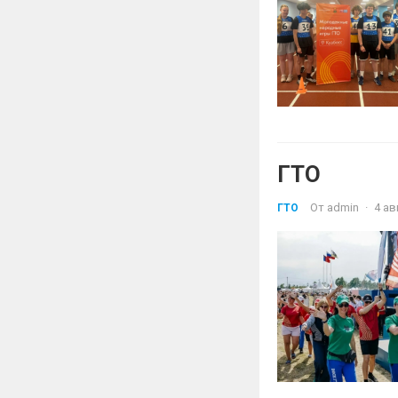
ГТО
От
admin
·
4 ав
ГТО