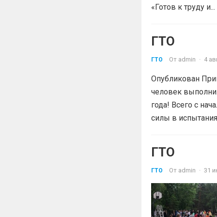
«Готов к труду и...
ГТО
От
admin
·
4 ав
ГТО
Опубликован Прик
человек выполнил
года! Всего с нач
силы в испытаниях
ГТО
От
admin
·
31 и
ГТО