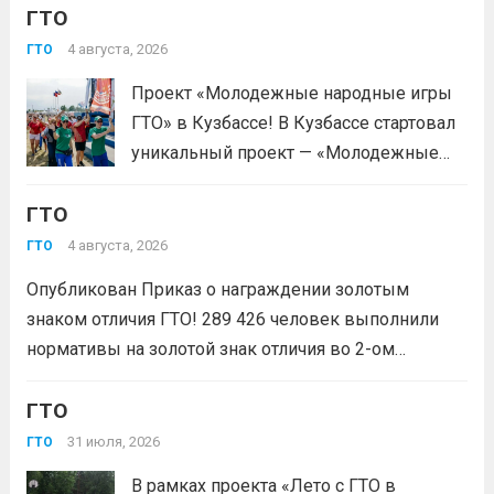
ГТО
деятельность через серию
муниципальных и регионального
4 августа, 2026
ГТО
мероприятий. Это формат, где
Проект «Молодежные народные игры
нормативы комплекса ГТО сочетаются
ГТО» в Кузбассе! В Кузбассе стартовал
с народными играми, силовыми шоу и
уникальный проект — «Молодежные
инновационными надувными
народные игры ГТО», который стал
модулями: мастер‑классы по...
Читать
ГТО
победителем Всероссийского конкурса
дальше
молодежных проектов среди
4 августа, 2026
ГТО
физических лиц «Росмолодёжь.Гранты
Опубликован Приказ о награждении золотым
1сезон»! Проект направлен на
знаком отличия ГТО! 289 426 человек выполнили
популяризацию Всероссийского
нормативы на золотой знак отличия во 2-ом
физкультурно-спортивного комплекса
квартале 2026 года! Всего с начала года более 1,7
«Готов к труду и...
Читать дальше
млн человек по всей стране проверили свои силы в
ГТО
испытаниях ГТО. Приказ...
Читать дальше
31 июля, 2026
ГТО
В рамках проекта «Лето с ГТО в