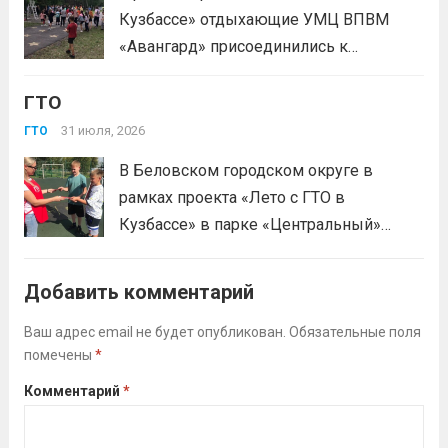
Кузбассе» отдыхающие УМЦ ВПВМ
«Авангард» присоединились к
спортивному движению! Выполнение
ГТО
нормативов стала для отдыхающих
«Авангарда» не просто проверкой
31 июля, 2026
ГТО
физической подготовки, а настоящим
В Беловском городском округе в
праздником спорта.Поддерживая друг
рамках проекта «Лето с ГТО в
друга, юноши и девушки показывают
Кузбассе» в парке «Центральный»
отличные результаты, подтверждая,...
работала летняя площадка
Читать дальше
Всероссийского физкультурно-
Добавить комментарий
спортивного комплекса «Готов к труду
и обороне» (ГТО)!Все желающие
Ваш адрес email не будет опубликован.
Обязательные поля
помечены
*
проверили свои возможности в
выполнении нормативов ВФСК ГТО️⁣⁣⠀Те,
Комментарий
*
кто показал результаты, близкие...
Читать дальше