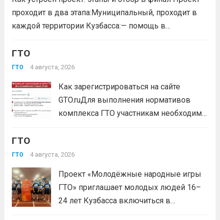
Всероссийского физкультурно-спортивного
проходит в два этапа:Муниципальный, проходит в
комплекса...
Читать дальше
каждой территории Кузбасса:— помощь в
регистрации участников на сайте GTO.ru;— мастер-
класс по правильной технике выполнения
ГТО
нормативов комплекса ГТО;— тренировочные
4 августа, 2026
ГТО
мероприятия;— прием нормативов на знаки отличия...
Как зарегистрироваться на сайте
Читать дальше
GTO.ruДля выполнения нормативов
комплекса ГТО участникам необходимо
зарегистрироваться на сайте GTO.ru с
ГТО
подтверждением через Госуслуги.
выбери своё муниципальное
4 августа, 2026
ГТО
тестирование, подтверди запись и
Проект «Молодёжные народные игры
приходи на площадку. Возьми
ГТО» приглашает молодых людей 16–
документ, удостоверяющий личность,
24 лет Кузбасса включиться в
удобную спортивную форму и воду. На
системную физкультурную
каждой...
Читать дальше