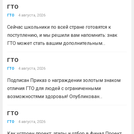
Первых-2026».В мероприятии примут участие
ГТО
победители муниципального этапа проектной
4 августа, 2026
ГТО
активности из 31 муниципального образования
Сейчас школьники по всей стране готовятся к
Кузбасса.Состав команды 6 человек, 3 участника
поступлению, и мы решили вам напомнить: знак
из...
Читать дальше
ГТО может стать вашим дополнительным
преимуществом при подаче документов в вуз!
Многие университеты начисляют абитуриентам
ГТО
баллы за индивидуальные достижения — и знак
4 августа, 2026
ГТО
отличия комплекса «Готов к труду и...
Читать дальше
Подписан Приказ о награждении золотым знаком
отличия ГТО для людей с ограниченными
возможностями здоровья! Опубликован
официальный приказ Министерства спорта
Российской Федерации № 229 НГ от 22 июля 2026
ГТО
года. Документ утверждает список граждан,
4 августа, 2026
ГТО
удостоенных золотого знака отличия
Как устроен проект: этапы и отбор в финал Проект