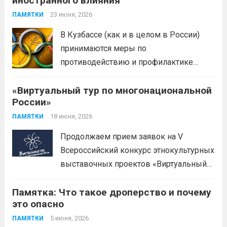
иностранного влияния
23 июня, 2026
ПАМЯТКИ
В Кузбассе (как и в целом в России)
принимаются меры по
противодействию и профилактике
иностранного влияния
«Виртуальный тур по многонациональной
(манипулирования спортивными
России»
соревнованиями) в спортивной сфере.
Эти меры включают законодательные,
18 июня, 2026
ПАМЯТКИ
организационные меры и
Продолжаем прием заявок на V
информационную политику. Цель —
Всероссийский конкурс этнокультурных
предотвратить противоправное
выставочных проектов «Виртуальный
влияние на результаты официальных
тур по многонациональной России».
спортивных...
Читать дальше
Памятка: Что такое дроперство и почему
Заявки принимаются до 20 сентября
это опасно
2026 года. Конкурс направлен на
популяризацию народной культуры,
5 июня, 2026
ПАМЯТКИ