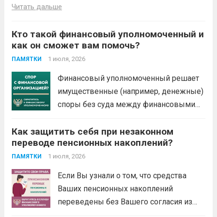
Читать дальше
Кто такой финансовый уполномоченный и
как он сможет вам помочь?
1 июля, 2026
ПАМЯТКИ
Финансовый уполномоченный решает
имущественные (например, денежные)
споры без суда между финансовыми
организациями и их клиентами –
Как защитить себя при незаконном
физическими лицами. Это
переводе пенсионных накоплений?
обязательный порядок решения споров
по закону. Не нужно терять время и
1 июля, 2026
ПАМЯТКИ
деньги на экспертизы и юристов. Вся
Если Вы узнали о том, что средства
процедура бесплатная: от приема...
Ваших пенсионных накоплений
Читать дальше
переведены без Вашего согласия из
Социального фонда России (СФР) в