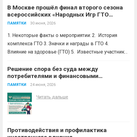
В Москве прошёл финал второго сезона
негосударственный пенсионный фонд
всероссийских «Народных Игр ГТО
(НПФ) или из одного НПФ в другой,
Спортлото»
.
направьте бесплатное обращение
30 июня, 2026
ПАМЯТКИ
финансовому уполномоченному.
1. Некоторые факты о мероприятии: 2. История
Финансовый уполномоченный поможет
комплекса ГТО 3. Значки и награды в ГТО 4.
Вам вернуть...
Читать дальше
Влияние на здоровье (ГТО) 5. Известные участники
в ГТО 6. Значок ГТО придумал советский
школьник.Его придумал Владимир Токарев, 15 —
Решение спора без суда между
потребителями и финансовыми
летний школьник из Москвы....
Читать дальше
организациями
24 июня, 2026
ПАМЯТКИ
Читать дальше
Противодействия и профилактика