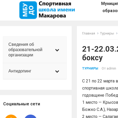
Муници
образо
Главная
Турниры
Сведения об
21-22.03
образовательной
организации
боксу
От
admin
ТУРНИРЫ
Антидопинг
С 21 по 22 марта
спортивная школа
годовщине Побед
1 место — Крысов
Социальные сети
Божко С.А.), Наз
2 место — Салага