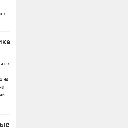
о...
ике
и по
о на
ил
ий
ные