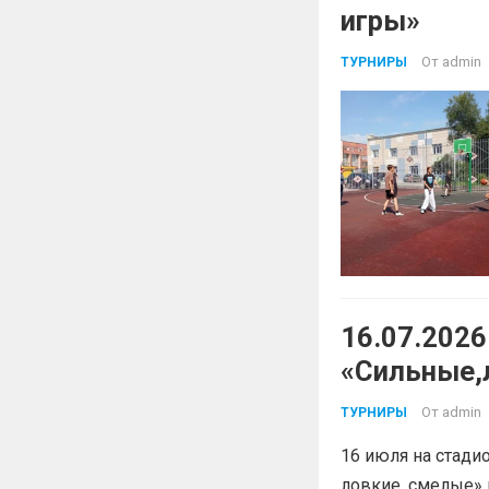
игры»
От
admin
ТУРНИРЫ
16.07.202
«Сильные,
От
admin
ТУРНИРЫ
16 июля на стади
ловкие, смелые»