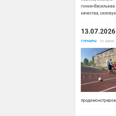
гонки»Васильева 
качества, силов
13.07.202
От
admin
ТУРНИРЫ
продемонстрирова