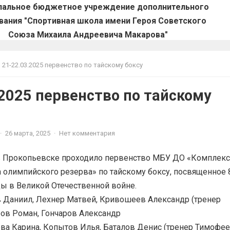
пальное бюджетное учреждение дополнительного
вания "Спортивная школа имени Героя Советского
Союза Михаила Андреевича Макарова"
21-22.03.2025 первенство по тайскому боксу
.2025 первенство по тайскому
·
26 марта, 2025
·
Нет комментария
 в Прокопьевске проходило первенство МБУ ДО «Комплекс
 олимпийского резерва» по тайскому боксу, посвященное 
ы в Великой Отечественной войне.
 Даниил, Лехнер Матвей, Кривошеев Александр (тренер
аров Роман, Гончаров Александр
ева Карина, Копытов Илья, Баталов Денис (тренер Тимофе