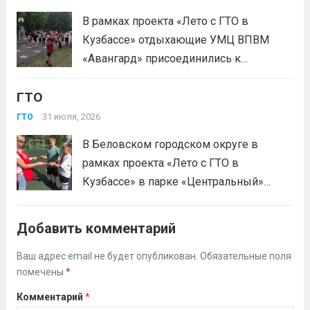
В рамках проекта «Лето с ГТО в
Кузбассе» отдыхающие УМЦ ВПВМ
«Авангард» присоединились к
спортивному движению! Выполнение
ГТО
нормативов стала для отдыхающих
«Авангарда» не просто проверкой
31 июля, 2026
ГТО
физической подготовки, а настоящим
В Беловском городском округе в
праздником спорта.Поддерживая друг
рамках проекта «Лето с ГТО в
друга, юноши и девушки показывают
Кузбассе» в парке «Центральный»
отличные результаты, подтверждая,...
работала летняя площадка
Читать дальше
Всероссийского физкультурно-
Добавить комментарий
спортивного комплекса «Готов к труду
и обороне» (ГТО)!Все желающие
Ваш адрес email не будет опубликован.
Обязательные поля
помечены
*
проверили свои возможности в
выполнении нормативов ВФСК ГТО️⁣⁣⠀Те,
Комментарий
*