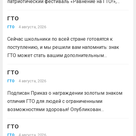
патриотический фестиваль «Равнение на ГТО!»,
победителя грантового конкурса «Движение
Первых-2026».В мероприятии примут участие
ГТО
победители муниципального этапа проектной
4 августа, 2026
ГТО
активности из 31 муниципального образования
Сейчас школьники по всей стране готовятся к
Кузбасса.Состав команды 6 человек, 3 участника
поступлению, и мы решили вам напомнить: знак
из...
Читать дальше
ГТО может стать вашим дополнительным
преимуществом при подаче документов в вуз!
Многие университеты начисляют абитуриентам
ГТО
баллы за индивидуальные достижения — и знак
4 августа, 2026
ГТО
отличия комплекса «Готов к труду и...
Читать дальше
Подписан Приказ о награждении золотым знаком
отличия ГТО для людей с ограниченными
возможностями здоровья! Опубликован
официальный приказ Министерства спорта
Российской Федерации № 229 НГ от 22 июля 2026
ГТО
года. Документ утверждает список граждан,
4 августа, 2026
ГТО