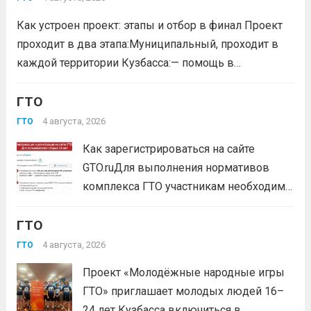
удостоенных золотого знака отличия
Как устроен проект: этапы и отбор в финал Проект
Всероссийского физкультурно-спортивного
проходит в два этапа:Муниципальный, проходит в
комплекса...
Читать дальше
каждой территории Кузбасса:— помощь в
регистрации участников на сайте GTO.ru;— мастер-
класс по правильной технике выполнения
ГТО
нормативов комплекса ГТО;— тренировочные
4 августа, 2026
ГТО
мероприятия;— прием нормативов на знаки отличия...
Как зарегистрироваться на сайте
Читать дальше
GTO.ruДля выполнения нормативов
комплекса ГТО участникам необходимо
зарегистрироваться на сайте GTO.ru с
ГТО
подтверждением через Госуслуги.
выбери своё муниципальное
4 августа, 2026
ГТО
тестирование, подтверди запись и
Проект «Молодёжные народные игры
приходи на площадку. Возьми
ГТО» приглашает молодых людей 16–
документ, удостоверяющий личность,
24 лет Кузбасса включиться в