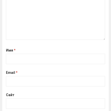
кто показал результаты, близкие...
Читать дальше
Имя
*
Email
*
Сайт