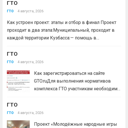
Российской Федерации № 229 НГ от 22 июля 2026
ГТО
года. Документ утверждает список граждан,
4 августа, 2026
ГТО
удостоенных золотого знака отличия
Как устроен проект: этапы и отбор в финал Проект
Всероссийского физкультурно-спортивного
проходит в два этапа:Муниципальный, проходит в
комплекса...
Читать дальше
каждой территории Кузбасса:— помощь в
регистрации участников на сайте GTO.ru;— мастер-
класс по правильной технике выполнения
ГТО
нормативов комплекса ГТО;— тренировочные
4 августа, 2026
ГТО
мероприятия;— прием нормативов на знаки отличия...
Как зарегистрироваться на сайте
Читать дальше
GTO.ruДля выполнения нормативов
комплекса ГТО участникам необходимо
зарегистрироваться на сайте GTO.ru с
ГТО
подтверждением через Госуслуги.
выбери своё муниципальное
4 августа, 2026
ГТО
тестирование, подтверди запись и
Проект «Молодёжные народные игры
приходи на площадку. Возьми