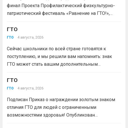
финал Проекта Профилактический физкультурно-
патриотический фестиваль «Равнение на ГТО!»,
победителя грантового конкурса «Движение
Первых-2026».В мероприятии примут участие
ГТО
победители муниципального этапа проектной
4 августа, 2026
ГТО
активности из 31 муниципального образования
Сейчас школьники по всей стране готовятся к
Кузбасса.Состав команды 6 человек, 3 участника
поступлению, и мы решили вам напомнить: знак
из...
Читать дальше
ГТО может стать вашим дополнительным
преимуществом при подаче документов в вуз!
Многие университеты начисляют абитуриентам
ГТО
баллы за индивидуальные достижения — и знак
4 августа, 2026
ГТО
отличия комплекса «Готов к труду и...
Читать дальше
Подписан Приказ о награждении золотым знаком
отличия ГТО для людей с ограниченными
возможностями здоровья! Опубликован
официальный приказ Министерства спорта