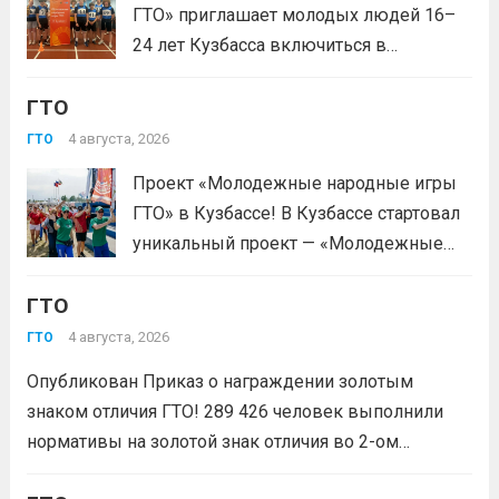
ГТО» приглашает молодых людей 16–
документ, удостоверяющий личность,
24 лет Кузбасса включиться в
удобную спортивную форму и воду. На
системную физкультурную
каждой...
Читать дальше
ГТО
деятельность через серию
муниципальных и регионального
4 августа, 2026
ГТО
мероприятий. Это формат, где
Проект «Молодежные народные игры
нормативы комплекса ГТО сочетаются
ГТО» в Кузбассе! В Кузбассе стартовал
с народными играми, силовыми шоу и
уникальный проект — «Молодежные
инновационными надувными
народные игры ГТО», который стал
модулями: мастер‑классы по...
Читать
ГТО
победителем Всероссийского конкурса
дальше
молодежных проектов среди
4 августа, 2026
ГТО
физических лиц «Росмолодёжь.Гранты
Опубликован Приказ о награждении золотым
1сезон»! Проект направлен на
знаком отличия ГТО! 289 426 человек выполнили
популяризацию Всероссийского
нормативы на золотой знак отличия во 2-ом
физкультурно-спортивного комплекса
квартале 2026 года! Всего с начала года более 1,7
«Готов к труду и...
Читать дальше