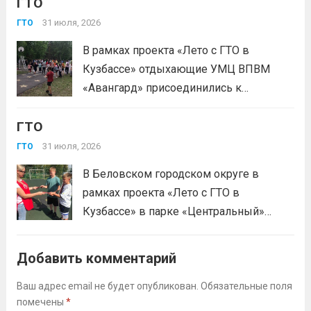
млн человек по всей стране проверили свои силы в
ГТО
испытаниях ГТО. Приказ...
Читать дальше
31 июля, 2026
ГТО
В рамках проекта «Лето с ГТО в
Кузбассе» отдыхающие УМЦ ВПВМ
«Авангард» присоединились к
спортивному движению! Выполнение
ГТО
нормативов стала для отдыхающих
«Авангарда» не просто проверкой
31 июля, 2026
ГТО
физической подготовки, а настоящим
В Беловском городском округе в
праздником спорта.Поддерживая друг
рамках проекта «Лето с ГТО в
друга, юноши и девушки показывают
Кузбассе» в парке «Центральный»
отличные результаты, подтверждая,...
работала летняя площадка
Читать дальше
Всероссийского физкультурно-
Добавить комментарий
спортивного комплекса «Готов к труду
и обороне» (ГТО)!Все желающие
Ваш адрес email не будет опубликован.
Обязательные поля
помечены
*
проверили свои возможности в