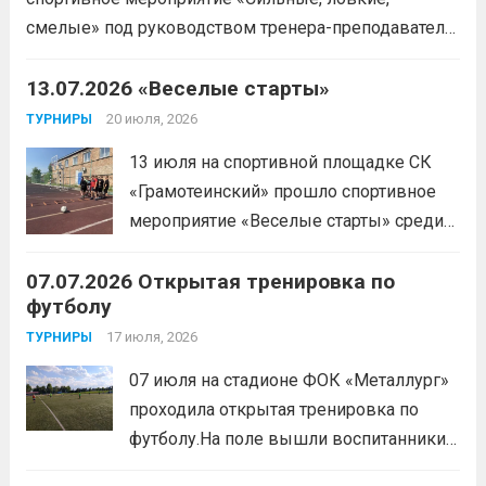
смелые» под руководством тренера-преподавателя
отделения «лыжные гонки»Васильева Егора
Сергеевича. Участники продемонстрировали
13.07.2026 «Веселые старты»
скоростные качества, силовую выносливость и
20 июля, 2026
ТУРНИРЫ
координацию.
Читать дальше
13 июля на спортивной площадке СК
«Грамотеинский» прошло спортивное
мероприятие «Веселые старты» среди
спортсменов отделения «хоккей с
07.07.2026 Открытая тренировка по
шайбой».Несмотря на
футболу
соревновательный характер
мероприятия, главной целью
17 июля, 2026
ТУРНИРЫ
организаторы ставили сплочение
07 июля на стадионе ФОК «Металлург»
коллектива и пропаганду здорового
проходила открытая тренировка по
образа жизни. По итогам прохождения
футболу.На поле вышли воспитанники
всех этапов участники
спортивной школы и любители футбола.
продемонстрировали...
Читать дальше