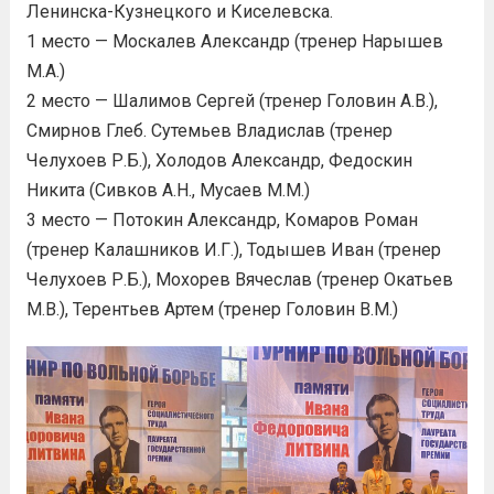
Ленинска-Кузнецкого и Киселевска.
1 место — Москалев Александр (тренер Нарышев
М.А.)
2 место — Шалимов Сергей (тренер Головин А.В.),
Смирнов Глеб. Сутемьев Владислав (тренер
Челухоев Р.Б.), Холодов Александр, Федоскин
Никита (Сивков А.Н., Мусаев М.М.)
3 место — Потокин Александр, Комаров Роман
(тренер Калашников И.Г.), Тодышев Иван (тренер
Челухоев Р.Б.), Мохорев Вячеслав (тренер Окатьев
М.В.), Терентьев Артем (тренер Головин В.М.)