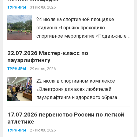
Шабалин Максим, Щербунова Милана,
31 июля, 2026
ТУРНИРЫ
Веселкина Ольга2 место — Романов
24 июля на спортивной площадке
Всеволод3 место — Табакова
стадиона «Горняк» проходило
Александра
Читать дальше
спортивное мероприятие «Подвижные
игры» среди спортсменов отделения
22.07.2026 Мастер-класс по
«хоккей».
Читать дальше
пауэрлифтингу
29 июля, 2026
ТУРНИРЫ
22 июля в спортивном комплексе
«Электрон» для всех любителей
пауэрлифтинга и здорового образа
жизни прошел открытый мастер-класс
17.07.2026 первенство России по легкой
с Анитой Андрюковой — мастером
атлетике
спорта по пауэрлифтингу, двукратной
победительницей первенства
27 июля, 2026
ТУРНИРЫ