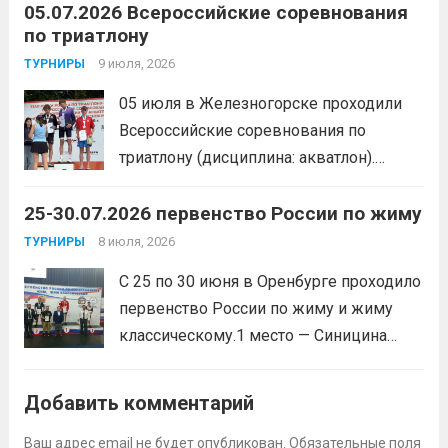
05.07.2026 Всероссийские соревнования
Участники отработали технику владения
по триатлону
мячом и сыграли несколько коротких
товарищеских матчей.
9 июля, 2026
Читать дальше
ТУРНИРЫ
05 июля в Железногорске проходили
Всероссийские соревнования по
триатлону (дисциплина: акватлон).
Воспитанник Спортивной школы имени
25-30.07.2026 первенство России по жиму
Макарова, Серов Станислав, занял 1
место. Подготовила спортсмена тренер-
8 июля, 2026
ТУРНИРЫ
преподаватель Веселкина Ольга
С 25 по 30 июня в Оренбурге проходило
Викторовна.
Читать дальше
первенство России по жиму и жиму
классическому.1 место — Синицина
Анастасия, Андрюкова Анита (тренер
Алсуфьев Ю.В.)3 место — Зайцев Иван
Добавить комментарий
(тренер Задорина Я.С.)
Читать дальше
Ваш адрес email не будет опубликован.
Обязательные поля