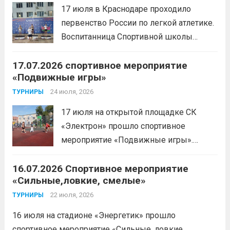
России.Пауэрлифтинг часто
17 июля в Краснодаре проходило
воспринимается как спорт для
первенство России по легкой атлетике.
избранных, требующий исключительно
Воспитанница Спортивной школы
физической мощи. Однако...
Читать
имени Макарова, Шинкина Елизавета,
дальше
17.07.2026 спортивное мероприятие
заняла 1 место на дистанции 3000 м. с
«Подвижные игры»
результатом 10.01,78. Подготовил
спортсменку тренер-преподаватель
24 июля, 2026
ТУРНИРЫ
Леготин Анатолий Николаевич.
Читать
17 июля на открытой площадке СК
дальше
«Электрон» прошло спортивное
мероприятие «Подвижные игры».
Читать дальше
16.07.2026 Спортивное мероприятие
«Сильные,ловкие, смелые»
22 июля, 2026
ТУРНИРЫ
16 июля на стадионе «Энергетик» прошло
спортивное мероприятие «Сильные, ловкие,