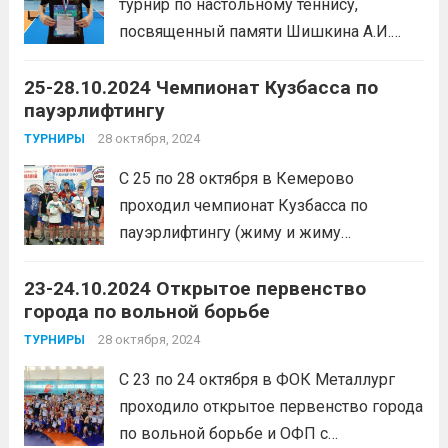
турнир по настольному теннису,
посвященный памяти Шишкина А.И.
Воспитанник Спортивной школы имени
25-28.10.2024 Чемпионат Кузбасса по
Макарова, Ильман Тимур, занял 2 место.
пауэрлифтингу
Подготовил спортсмена тренер-
преподаватель Баталов Алексей
28 октября, 2024
ТУРНИРЫ
Сергеевич
Читать дальше
С 25 по 28 октября в Кемерово
проходил чемпионат Кузбасса по
пауэрлифтингу (жиму и жиму
классическому) среди девушек и
23-24.10.2024 Открытое первенство
юношей, юниоров и юниорок.1 место —
города по вольной борьбе
Елькина Анастасия (тренер Задорина
Я.С.), Молдованова Кристина,
28 октября, 2024
ТУРНИРЫ
Перелыгин Николай, Вигандт Андрей,
С 23 по 24 октября в ФОК Металлург
Васильев Михаил, Плотцев Семен,...
проходило открытое первенство города
Читать дальше
по вольной борьбе и ОФП с