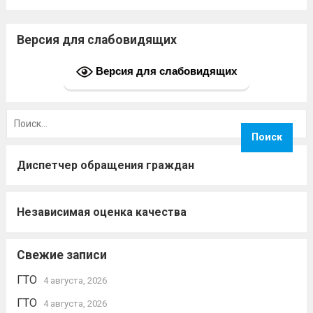
элементами вольной борьбы среди
юношей 2012-2013 гг.р.. 2014-2016 гг.р.,
Версия для слабовидящих
2010-2011 гг.р. в рамках подпрограммы
комплексных мер противодействия
Версия для слабовидящих
употребления наркотиков и их
незаконному...
Читать дальше
Найти:
Диспетчер обращения граждан
Независимая оценка качества
Свежие записи
ГТО
4 августа, 2026
ГТО
4 августа, 2026