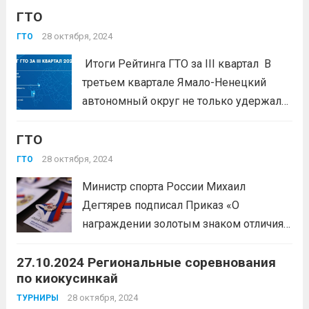
ГТО
кузбассовцев: 16 596 на золотой;1729
на серебряный;1186 на бронзовый
28 октября, 2024
ГТО
знаки отличия. Приказы размещены на
Итоги Рейтинга ГТО за III квартал В
сайте https://www.sport-
третьем квартале Ямало-Ненецкий
kuzbass.ru/company/docs/.
автономный округ не только удержал
Поздравляем всех выполнивших...
лидерство, но и продемонстрировал
Читать дальше
ГТО
впечатляющую стабильность в
популяризации комплекса ГТО;
28 октября, 2024
ГТО
Белгородская область, которая заняла
Министр спорта России Михаил
второе место, также показала
Дегтярев подписал Приказ «О
значительные успехи. Активное участие
награждении золотым знаком отличия
граждан и улучшение...
Читать дальше
ВФСК ГТО» За III квартал 2024 года 466
27.10.2024 Региональные соревнования
620 граждан прошли регистрацию на
по киокусинкай
интернет-портале комплекса ГТО, из них
216 891 человек приняли участие в
28 октября, 2024
ТУРНИРЫ