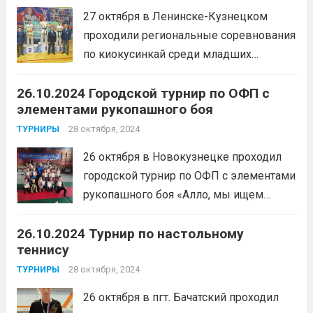
выполнении нормативов, а 244 464
27 октября в Ленинске-Кузнецком
россиян...
Читать дальше
проходили региональные соревнования
по киокусинкай среди младших
юношей 10-11 лет, 12-13 лет, юношей и
26.10.2024 Городской турнир по ОФП с
девушек 14-15 лет, юниоров и юниорок
элементами рукопашного боя
16-17 лет и тренировочные спарринги
по киокусинкай среди детей 6-7 лет, 8-9
28 октября, 2024
ТУРНИРЫ
лет, посвященные памяти тренера...
26 октября в Новокузнецке проходил
Читать дальше
городской турнир по ОФП с элементами
рукопашного боя «Алло, мы ищем
таланты» среди мальчиков и девочек 8-
26.10.2024 Турнир по настольному
9 лет.1 место — Юденков Роман,
теннису
Гераськин Кирилл, Наянзин Данил,
Захаров Артем, Зибров Дмитрий,
28 октября, 2024
ТУРНИРЫ
Батмазова Кристина2 место — Павлов...
26 октября в пгт. Бачатский проходил
Читать дальше