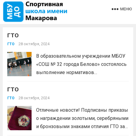
МЕНЮ
ГТО
28 октября, 2024
ГТО
В образовательном учреждении МБОУ
«СОШ № 32 города Белово» состоялось
выполнение нормативов
Всероссийского физкультурно-
ГТО
спортивного комплекса «Готов к труду
и обороне» (ОФП) среди школьников.
28 октября, 2024
ГТО
#гтошкольники #гтоБелово #вфскгто
Отличные новости! Подписаны приказы
Читать дальше
о награждении золотыми, серебряными
и бронзовыми знаками отличия ГТО за 3
квартал. Всего в приказы вошли 19 511