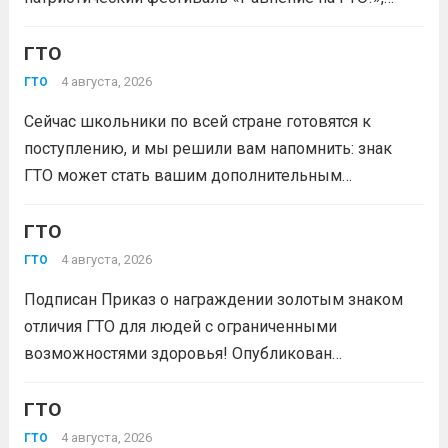
победителя грантового конкурса «Движение
Первых-2026».В мероприятии примут участие
ГТО
победители муниципального этапа проектной
4 августа, 2026
ГТО
активности из 31 муниципального образования
Сейчас школьники по всей стране готовятся к
Кузбасса.Состав команды 6 человек, 3 участника
поступлению, и мы решили вам напомнить: знак
из...
Читать дальше
ГТО может стать вашим дополнительным
преимуществом при подаче документов в вуз!
Многие университеты начисляют абитуриентам
ГТО
баллы за индивидуальные достижения — и знак
4 августа, 2026
ГТО
отличия комплекса «Готов к труду и...
Читать дальше
Подписан Приказ о награждении золотым знаком
отличия ГТО для людей с ограниченными
возможностями здоровья! Опубликован
официальный приказ Министерства спорта
Российской Федерации № 229 НГ от 22 июля 2026
ГТО
года. Документ утверждает список граждан,
4 августа, 2026
ГТО