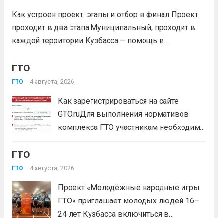
удостоенных золотого знака отличия
Как устроен проект: этапы и отбор в финал Проект
Всероссийского физкультурно-спортивного
проходит в два этапа:Муниципальный, проходит в
комплекса...
Читать дальше
каждой территории Кузбасса:— помощь в
регистрации участников на сайте GTO.ru;— мастер-
класс по правильной технике выполнения
ГТО
нормативов комплекса ГТО;— тренировочные
4 августа, 2026
ГТО
мероприятия;— прием нормативов на знаки отличия...
Как зарегистрироваться на сайте
Читать дальше
GTO.ruДля выполнения нормативов
комплекса ГТО участникам необходимо
зарегистрироваться на сайте GTO.ru с
ГТО
подтверждением через Госуслуги.
выбери своё муниципальное
4 августа, 2026
ГТО
тестирование, подтверди запись и
Проект «Молодёжные народные игры
приходи на площадку. Возьми
ГТО» приглашает молодых людей 16–
документ, удостоверяющий личность,
24 лет Кузбасса включиться в