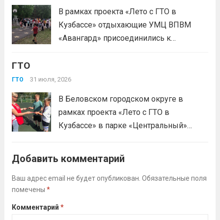
В рамках проекта «Лето с ГТО в
Кузбассе» отдыхающие УМЦ ВПВМ
«Авангард» присоединились к
спортивному движению! Выполнение
ГТО
нормативов стала для отдыхающих
«Авангарда» не просто проверкой
31 июля, 2026
ГТО
физической подготовки, а настоящим
В Беловском городском округе в
праздником спорта.Поддерживая друг
рамках проекта «Лето с ГТО в
друга, юноши и девушки показывают
Кузбассе» в парке «Центральный»
отличные результаты, подтверждая,...
работала летняя площадка
Читать дальше
Всероссийского физкультурно-
Добавить комментарий
спортивного комплекса «Готов к труду
и обороне» (ГТО)!Все желающие
Ваш адрес email не будет опубликован.
Обязательные поля
помечены
*
проверили свои возможности в
выполнении нормативов ВФСК ГТО️⁣⁣⠀Те,
Комментарий
*
кто показал результаты, близкие...