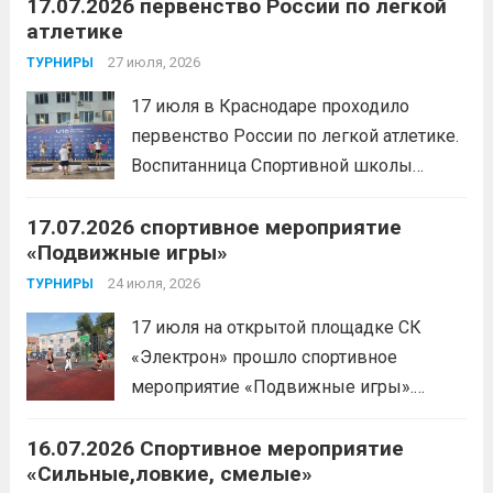
17.07.2026 первенство России по легкой
с Анитой Андрюковой — мастером
атлетике
спорта по пауэрлифтингу, двукратной
победительницей первенства
27 июля, 2026
ТУРНИРЫ
России.Пауэрлифтинг часто
17 июля в Краснодаре проходило
воспринимается как спорт для
первенство России по легкой атлетике.
избранных, требующий исключительно
Воспитанница Спортивной школы
физической мощи. Однако...
Читать
имени Макарова, Шинкина Елизавета,
дальше
17.07.2026 спортивное мероприятие
заняла 1 место на дистанции 3000 м. с
«Подвижные игры»
результатом 10.01,78. Подготовил
спортсменку тренер-преподаватель
24 июля, 2026
ТУРНИРЫ
Леготин Анатолий Николаевич.
Читать
17 июля на открытой площадке СК
дальше
«Электрон» прошло спортивное
мероприятие «Подвижные игры».
Читать дальше
16.07.2026 Спортивное мероприятие
«Сильные,ловкие, смелые»