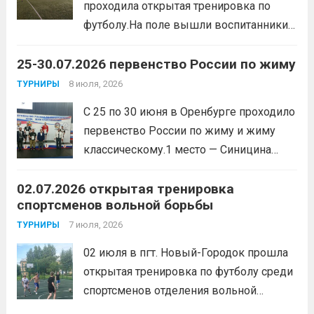
проходила открытая тренировка по
образа жизни. По итогам прохождения
футболу.На поле вышли воспитанники
всех этапов участники
спортивной школы и любители футбола.
продемонстрировали...
Читать дальше
25-30.07.2026 первенство России по жиму
Участники отработали технику владения
мячом и сыграли несколько коротких
8 июля, 2026
ТУРНИРЫ
товарищеских матчей.
Читать дальше
С 25 по 30 июня в Оренбурге проходило
первенство России по жиму и жиму
классическому.1 место — Синицина
Анастасия, Андрюкова Анита (тренер
02.07.2026 открытая тренировка
Алсуфьев Ю.В.)3 место — Зайцев Иван
спортсменов вольной борьбы
(тренер Задорина Я.С.)
Читать дальше
7 июля, 2026
ТУРНИРЫ
02 июля в пгт. Новый-Городок прошла
открытая тренировка по футболу среди
спортсменов отделения вольной
борьбы, под руководством тренера-