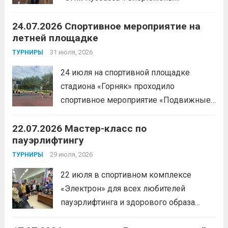
Спортивной школы имени Макарова
24.07.2026 Спортивное мероприятие на
приняли участие в забеге и заняли
летней площадке
следующие призовые места:1 место —
Шабалин Максим, Щербунова Милана,
31 июля, 2026
ТУРНИРЫ
Веселкина Ольга2 место — Романов
24 июля на спортивной площадке
Всеволод3 место — Табакова
стадиона «Горняк» проходило
Александра
Читать дальше
спортивное мероприятие «Подвижные
игры» среди спортсменов отделения
22.07.2026 Мастер-класс по
«хоккей».
Читать дальше
пауэрлифтингу
29 июля, 2026
ТУРНИРЫ
22 июля в спортивном комплексе
«Электрон» для всех любителей
пауэрлифтинга и здорового образа
жизни прошел открытый мастер-класс