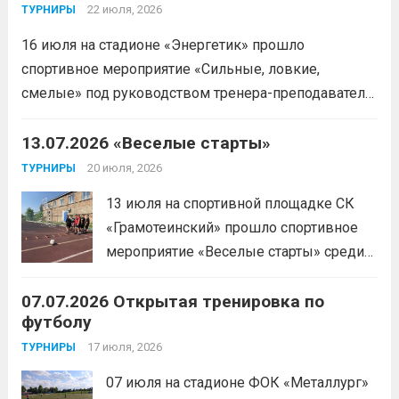
22 июля, 2026
ТУРНИРЫ
16 июля на стадионе «Энергетик» прошло
спортивное мероприятие «Сильные, ловкие,
смелые» под руководством тренера-преподавателя
отделения «лыжные гонки»Васильева Егора
Сергеевича. Участники продемонстрировали
13.07.2026 «Веселые старты»
скоростные качества, силовую выносливость и
20 июля, 2026
ТУРНИРЫ
координацию.
Читать дальше
13 июля на спортивной площадке СК
«Грамотеинский» прошло спортивное
мероприятие «Веселые старты» среди
спортсменов отделения «хоккей с
07.07.2026 Открытая тренировка по
шайбой».Несмотря на
футболу
соревновательный характер
мероприятия, главной целью
17 июля, 2026
ТУРНИРЫ
организаторы ставили сплочение
07 июля на стадионе ФОК «Металлург»
коллектива и пропаганду здорового