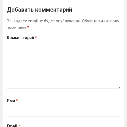
преподавателя Курицына Игоря
Добавить комментарий
Александровича.Такое мероприятие
помогает спортсменам переключиться,
Ваш адрес email не будет опубликован.
Обязательные поля
помечены
*
разгрузить нервную систему после
изнурительных сборов и поработать над
Комментарий
*
теми физическими качествами,
которые сложно развить...
Читать
дальше
Имя
*
Email
*