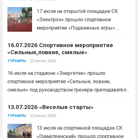
Леготин Анатолий Николаевич.
Читать
17 июля на открытой площадке СК
дальше
«Электрон» прошло спортивное
мероприятие «Подвижные игры».
Читать дальше
16.07.2026 Спортивное мероприятие
«Сильные,ловкие, смелые»
22 июля, 2026
ТУРНИРЫ
16 июля на стадионе «Энергетик» прошло
спортивное мероприятие «Сильные, ловкие,
смелые» под руководством тренера-преподавателя
отделения «лыжные гонки»Васильева Егора
Сергеевича. Участники продемонстрировали
13.07.2026 «Веселые старты»
скоростные качества, силовую выносливость и
20 июля, 2026
ТУРНИРЫ
координацию.
Читать дальше
13 июля на спортивной площадке СК
«Грамотеинский» прошло спортивное