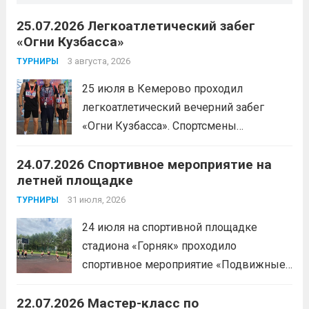
25.07.2026 Легкоатлетический забег
«Огни Кузбасса»
3 августа, 2026
ТУРНИРЫ
25 июля в Кемерово проходил
легкоатлетический вечерний забег
«Огни Кузбасса». Спортсмены
Спортивной школы имени Макарова
24.07.2026 Спортивное мероприятие на
приняли участие в забеге и заняли
летней площадке
следующие призовые места:1 место —
Шабалин Максим, Щербунова Милана,
31 июля, 2026
ТУРНИРЫ
Веселкина Ольга2 место — Романов
24 июля на спортивной площадке
Всеволод3 место — Табакова
стадиона «Горняк» проходило
Александра
Читать дальше
спортивное мероприятие «Подвижные
игры» среди спортсменов отделения
22.07.2026 Мастер-класс по
«хоккей».
Читать дальше