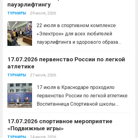
пауэрлифтингу
29 июля, 2026
ТУРНИРЫ
22 июля в спортивном комплексе
«Электрон» для всех любителей
пауэрлифтинга и здорового образа
жизни прошел открытый мастер-класс
17.07.2026 первенство России по легкой
с Анитой Андрюковой — мастером
атлетике
спорта по пауэрлифтингу, двукратной
победительницей первенства
27 июля, 2026
ТУРНИРЫ
России.Пауэрлифтинг часто
17 июля в Краснодаре проходило
воспринимается как спорт для
первенство России по легкой атлетике.
избранных, требующий исключительно
Воспитанница Спортивной школы
физической мощи. Однако...
Читать
имени Макарова, Шинкина Елизавета,
дальше
17.07.2026 спортивное мероприятие
заняла 1 место на дистанции 3000 м. с
«Подвижные игры»
результатом 10.01,78. Подготовил
спортсменку тренер-преподаватель
24 июля, 2026
ТУРНИРЫ