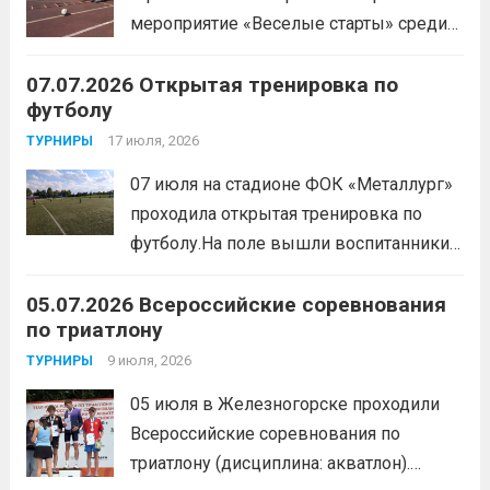
мероприятие «Веселые старты» среди
спортсменов отделения «хоккей с
07.07.2026 Открытая тренировка по
шайбой».Несмотря на
футболу
соревновательный характер
мероприятия, главной целью
17 июля, 2026
ТУРНИРЫ
организаторы ставили сплочение
07 июля на стадионе ФОК «Металлург»
коллектива и пропаганду здорового
проходила открытая тренировка по
образа жизни. По итогам прохождения
футболу.На поле вышли воспитанники
всех этапов участники
спортивной школы и любители футбола.
продемонстрировали...
Читать дальше
05.07.2026 Всероссийские соревнования
Участники отработали технику владения
по триатлону
мячом и сыграли несколько коротких
товарищеских матчей.
9 июля, 2026
Читать дальше
ТУРНИРЫ
05 июля в Железногорске проходили
Всероссийские соревнования по
триатлону (дисциплина: акватлон).