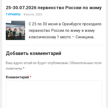
Воспитанник Спортивной школы имени
25-30.07.2026 первенство России по жиму
Макарова, Серов Станислав, занял 1
место. Подготовила спортсмена тренер-
8 июля, 2026
ТУРНИРЫ
преподаватель Веселкина Ольга
С 25 по 30 июня в Оренбурге проходило
Викторовна.
Читать дальше
первенство России по жиму и жиму
классическому.1 место — Синицина
Анастасия, Андрюкова Анита (тренер
Алсуфьев Ю.В.)3 место — Зайцев Иван
Добавить комментарий
(тренер Задорина Я.С.)
Читать дальше
Ваш адрес email не будет опубликован.
Обязательные поля
помечены
*
Комментарий
*