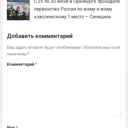
С 25 по 30 июня в Оренбурге проходило
Викторовна.
Читать дальше
первенство России по жиму и жиму
классическому.1 место — Синицина
Анастасия, Андрюкова Анита (тренер
Алсуфьев Ю.В.)3 место — Зайцев Иван
Добавить комментарий
(тренер Задорина Я.С.)
Читать дальше
Ваш адрес email не будет опубликован.
Обязательные поля
помечены
*
Комментарий
*
Имя
*