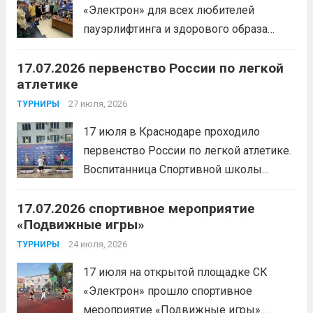
«Электрон» для всех любителей
пауэрлифтинга и здорового образа
жизни прошел открытый мастер-класс
17.07.2026 первенство России по легкой
с Анитой Андрюковой — мастером
атлетике
спорта по пауэрлифтингу, двукратной
победительницей первенства
27 июля, 2026
ТУРНИРЫ
России.Пауэрлифтинг часто
17 июля в Краснодаре проходило
воспринимается как спорт для
первенство России по легкой атлетике.
избранных, требующий исключительно
Воспитанница Спортивной школы
физической мощи. Однако...
Читать
имени Макарова, Шинкина Елизавета,
дальше
17.07.2026 спортивное мероприятие
заняла 1 место на дистанции 3000 м. с
«Подвижные игры»
результатом 10.01,78. Подготовил
спортсменку тренер-преподаватель
24 июля, 2026
ТУРНИРЫ
Леготин Анатолий Николаевич.
Читать
17 июля на открытой площадке СК
дальше
«Электрон» прошло спортивное
мероприятие «Подвижные игры».