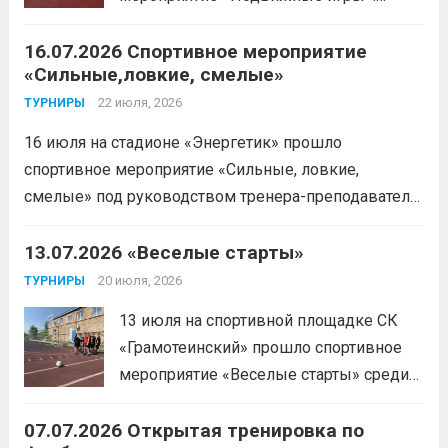
Читать дальше
16.07.2026 Спортивное мероприятие
«Сильные,ловкие, смелые»
22 июля, 2026
ТУРНИРЫ
16 июля на стадионе «Энергетик» прошло
спортивное мероприятие «Сильные, ловкие,
смелые» под руководством тренера-преподавателя
отделения «лыжные гонки»Васильева Егора
Сергеевича. Участники продемонстрировали
13.07.2026 «Веселые старты»
скоростные качества, силовую выносливость и
20 июля, 2026
ТУРНИРЫ
координацию.
Читать дальше
13 июля на спортивной площадке СК
«Грамотеинский» прошло спортивное
мероприятие «Веселые старты» среди
спортсменов отделения «хоккей с
07.07.2026 Открытая тренировка по
шайбой».Несмотря на