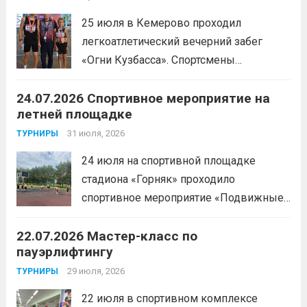
25 июля в Кемерово проходил
легкоатлетический вечерний забег
«Огни Кузбасса». Спортсмены
Спортивной школы имени Макарова
24.07.2026 Спортивное мероприятие на
приняли участие в забеге и заняли
летней площадке
следующие призовые места:1 место —
Шабалин Максим, Щербунова Милана,
31 июля, 2026
ТУРНИРЫ
Веселкина Ольга2 место — Романов
24 июля на спортивной площадке
Всеволод3 место — Табакова
стадиона «Горняк» проходило
Александра
Читать дальше
спортивное мероприятие «Подвижные
игры» среди спортсменов отделения
22.07.2026 Мастер-класс по
«хоккей».
Читать дальше
пауэрлифтингу
29 июля, 2026
ТУРНИРЫ
22 июля в спортивном комплексе