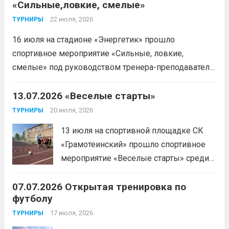
«Сильные,ловкие, смелые»
22 июля, 2026
ТУРНИРЫ
16 июля на стадионе «Энергетик» прошло
спортивное мероприятие «Сильные, ловкие,
смелые» под руководством тренера-преподавателя
отделения «лыжные гонки»Васильева Егора
Сергеевича. Участники продемонстрировали
13.07.2026 «Веселые старты»
скоростные качества, силовую выносливость и
20 июля, 2026
ТУРНИРЫ
координацию.
Читать дальше
13 июля на спортивной площадке СК
«Грамотеинский» прошло спортивное
мероприятие «Веселые старты» среди
спортсменов отделения «хоккей с
07.07.2026 Открытая тренировка по
шайбой».Несмотря на
футболу
соревновательный характер
мероприятия, главной целью
17 июля, 2026
ТУРНИРЫ
организаторы ставили сплочение