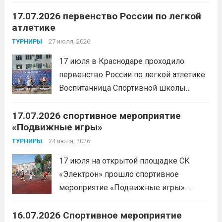
жизни прошел открытый мастер-класс
17.07.2026 первенство России по легкой
с Анитой Андрюковой — мастером
атлетике
спорта по пауэрлифтингу, двукратной
победительницей первенства
27 июля, 2026
ТУРНИРЫ
России.Пауэрлифтинг часто
17 июля в Краснодаре проходило
воспринимается как спорт для
первенство России по легкой атлетике.
избранных, требующий исключительно
Воспитанница Спортивной школы
физической мощи. Однако...
Читать
имени Макарова, Шинкина Елизавета,
дальше
17.07.2026 спортивное мероприятие
заняла 1 место на дистанции 3000 м. с
«Подвижные игры»
результатом 10.01,78. Подготовил
спортсменку тренер-преподаватель
24 июля, 2026
ТУРНИРЫ
Леготин Анатолий Николаевич.
Читать
17 июля на открытой площадке СК
дальше
«Электрон» прошло спортивное
мероприятие «Подвижные игры».
Читать дальше
16.07.2026 Спортивное мероприятие