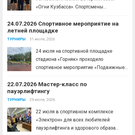
«Огни Кузбасса». Спортсмены
Спортивной школы имени Макарова
24.07.2026 Спортивное мероприятие на
приняли участие в забеге и заняли
летней площадке
следующие призовые места:1 место —
Шабалин Максим, Щербунова Милана,
31 июля, 2026
ТУРНИРЫ
Веселкина Ольга2 место — Романов
24 июля на спортивной площадке
Всеволод3 место — Табакова
стадиона «Горняк» проходило
Александра
Читать дальше
спортивное мероприятие «Подвижные
игры» среди спортсменов отделения
22.07.2026 Мастер-класс по
«хоккей».
Читать дальше
пауэрлифтингу
29 июля, 2026
ТУРНИРЫ
22 июля в спортивном комплексе
«Электрон» для всех любителей
пауэрлифтинга и здорового образа