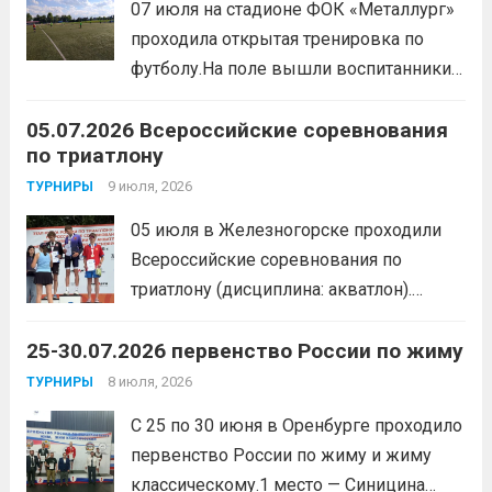
07 июля на стадионе ФОК «Металлург»
коллектива и пропаганду здорового
проходила открытая тренировка по
образа жизни. По итогам прохождения
футболу.На поле вышли воспитанники
всех этапов участники
спортивной школы и любители футбола.
продемонстрировали...
Читать дальше
05.07.2026 Всероссийские соревнования
Участники отработали технику владения
по триатлону
мячом и сыграли несколько коротких
товарищеских матчей.
9 июля, 2026
Читать дальше
ТУРНИРЫ
05 июля в Железногорске проходили
Всероссийские соревнования по
триатлону (дисциплина: акватлон).
Воспитанник Спортивной школы имени
25-30.07.2026 первенство России по жиму
Макарова, Серов Станислав, занял 1
место. Подготовила спортсмена тренер-
8 июля, 2026
ТУРНИРЫ
преподаватель Веселкина Ольга
С 25 по 30 июня в Оренбурге проходило
Викторовна.
Читать дальше
первенство России по жиму и жиму
классическому.1 место — Синицина