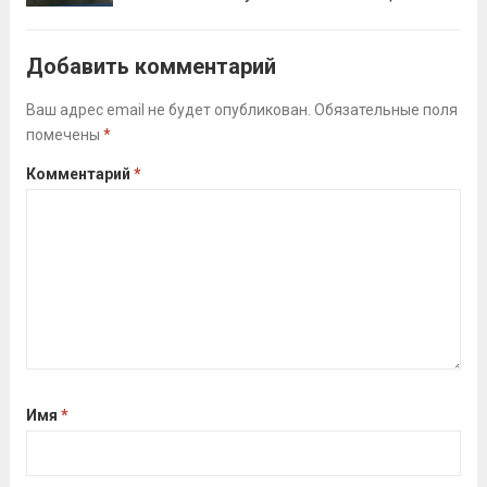
Анастасия, Андрюкова Анита (тренер
Алсуфьев Ю.В.)3 место — Зайцев Иван
Добавить комментарий
(тренер Задорина Я.С.)
Читать дальше
Ваш адрес email не будет опубликован.
Обязательные поля
помечены
*
Комментарий
*
Имя
*