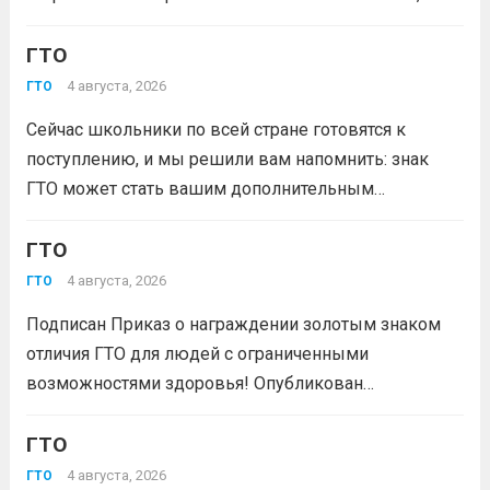
победителя грантового конкурса «Движение
Первых-2026».В мероприятии примут участие
ГТО
победители муниципального этапа проектной
4 августа, 2026
ГТО
активности из 31 муниципального образования
Сейчас школьники по всей стране готовятся к
Кузбасса.Состав команды 6 человек, 3 участника
поступлению, и мы решили вам напомнить: знак
из...
Читать дальше
ГТО может стать вашим дополнительным
преимуществом при подаче документов в вуз!
Многие университеты начисляют абитуриентам
ГТО
баллы за индивидуальные достижения — и знак
4 августа, 2026
ГТО
отличия комплекса «Готов к труду и...
Читать дальше
Подписан Приказ о награждении золотым знаком
отличия ГТО для людей с ограниченными
возможностями здоровья! Опубликован
официальный приказ Министерства спорта
Российской Федерации № 229 НГ от 22 июля 2026
ГТО
года. Документ утверждает список граждан,
4 августа, 2026
ГТО