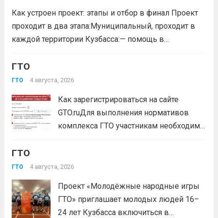
удостоенных золотого знака отличия
Как устроен проект: этапы и отбор в финал Проект
Всероссийского физкультурно-спортивного
проходит в два этапа:Муниципальный, проходит в
комплекса...
Читать дальше
каждой территории Кузбасса:— помощь в
регистрации участников на сайте GTO.ru;— мастер-
класс по правильной технике выполнения
ГТО
нормативов комплекса ГТО;— тренировочные
4 августа, 2026
ГТО
мероприятия;— прием нормативов на знаки отличия...
Как зарегистрироваться на сайте
Читать дальше
GTO.ruДля выполнения нормативов
комплекса ГТО участникам необходимо
зарегистрироваться на сайте GTO.ru с
ГТО
подтверждением через Госуслуги.
выбери своё муниципальное
4 августа, 2026
ГТО
тестирование, подтверди запись и
Проект «Молодёжные народные игры
приходи на площадку. Возьми
ГТО» приглашает молодых людей 16–
документ, удостоверяющий личность,
24 лет Кузбасса включиться в
удобную спортивную форму и воду. На