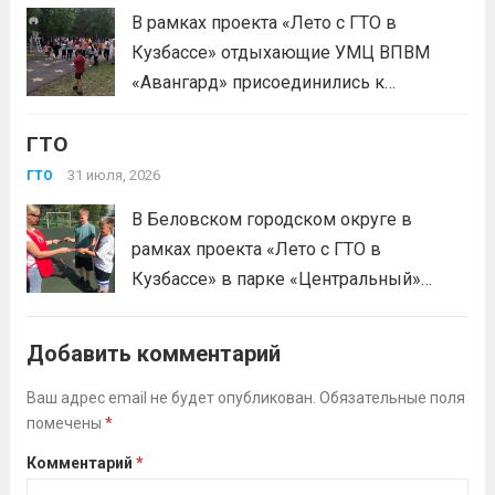
В рамках проекта «Лето с ГТО в
Кузбассе» отдыхающие УМЦ ВПВМ
«Авангард» присоединились к
спортивному движению! Выполнение
ГТО
нормативов стала для отдыхающих
«Авангарда» не просто проверкой
31 июля, 2026
ГТО
физической подготовки, а настоящим
В Беловском городском округе в
праздником спорта.Поддерживая друг
рамках проекта «Лето с ГТО в
друга, юноши и девушки показывают
Кузбассе» в парке «Центральный»
отличные результаты, подтверждая,...
работала летняя площадка
Читать дальше
Всероссийского физкультурно-
Добавить комментарий
спортивного комплекса «Готов к труду
и обороне» (ГТО)!Все желающие
Ваш адрес email не будет опубликован.
Обязательные поля
помечены
*
проверили свои возможности в
выполнении нормативов ВФСК ГТО️⁣⁣⠀Те,
Комментарий
*
кто показал результаты, близкие...