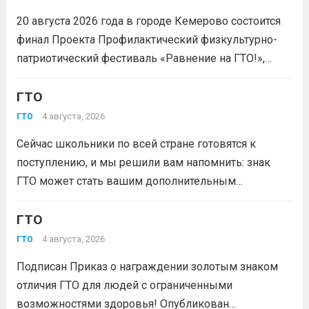
20 августа 2026 года в городе Кемерово состоится
финал Проекта Профилактический физкультурно-
патриотический фестиваль «Равнение на ГТО!»,
победителя грантового конкурса «Движение
Первых-2026».В мероприятии примут участие
ГТО
победители муниципального этапа проектной
4 августа, 2026
ГТО
активности из 31 муниципального образования
Сейчас школьники по всей стране готовятся к
Кузбасса.Состав команды 6 человек, 3 участника
поступлению, и мы решили вам напомнить: знак
из...
Читать дальше
ГТО может стать вашим дополнительным
преимуществом при подаче документов в вуз!
Многие университеты начисляют абитуриентам
ГТО
баллы за индивидуальные достижения — и знак
4 августа, 2026
ГТО
отличия комплекса «Готов к труду и...
Читать дальше
Подписан Приказ о награждении золотым знаком
отличия ГТО для людей с ограниченными
возможностями здоровья! Опубликован