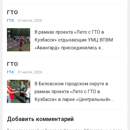
квартале 2026 года! Всего с начала года более 1,7
«Готов к труду и...
Читать дальше
млн человек по всей стране проверили свои силы в
ГТО
испытаниях ГТО. Приказ...
Читать дальше
31 июля, 2026
ГТО
В рамках проекта «Лето с ГТО в
Кузбассе» отдыхающие УМЦ ВПВМ
«Авангард» присоединились к
спортивному движению! Выполнение
ГТО
нормативов стала для отдыхающих
«Авангарда» не просто проверкой
31 июля, 2026
ГТО
физической подготовки, а настоящим
В Беловском городском округе в
праздником спорта.Поддерживая друг
рамках проекта «Лето с ГТО в
друга, юноши и девушки показывают
Кузбассе» в парке «Центральный»
отличные результаты, подтверждая,...
работала летняя площадка
Читать дальше
Всероссийского физкультурно-
Добавить комментарий
спортивного комплекса «Готов к труду