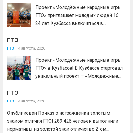
тестирование, подтверди запись и
Проект «Молодёжные народные игры
приходи на площадку. Возьми
ГТО» приглашает молодых людей 16–
документ, удостоверяющий личность,
24 лет Кузбасса включиться в
удобную спортивную форму и воду. На
системную физкультурную
каждой...
Читать дальше
ГТО
деятельность через серию
муниципальных и регионального
4 августа, 2026
ГТО
мероприятий. Это формат, где
Проект «Молодежные народные игры
нормативы комплекса ГТО сочетаются
ГТО» в Кузбассе! В Кузбассе стартовал
с народными играми, силовыми шоу и
уникальный проект — «Молодежные
инновационными надувными
народные игры ГТО», который стал
модулями: мастер‑классы по...
Читать
ГТО
победителем Всероссийского конкурса
дальше
молодежных проектов среди
4 августа, 2026
ГТО
физических лиц «Росмолодёжь.Гранты
Опубликован Приказ о награждении золотым
1сезон»! Проект направлен на
знаком отличия ГТО! 289 426 человек выполнили
популяризацию Всероссийского
нормативы на золотой знак отличия во 2-ом
физкультурно-спортивного комплекса