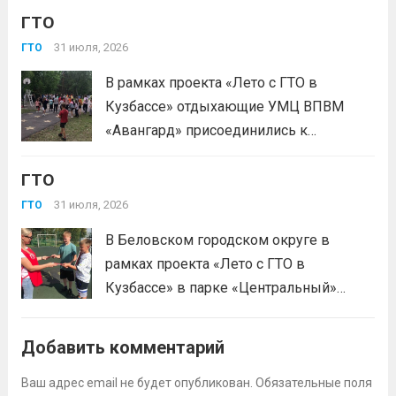
«Готов к труду и...
Читать дальше
млн человек по всей стране проверили свои силы в
ГТО
испытаниях ГТО. Приказ...
Читать дальше
31 июля, 2026
ГТО
В рамках проекта «Лето с ГТО в
Кузбассе» отдыхающие УМЦ ВПВМ
«Авангард» присоединились к
спортивному движению! Выполнение
ГТО
нормативов стала для отдыхающих
«Авангарда» не просто проверкой
31 июля, 2026
ГТО
физической подготовки, а настоящим
В Беловском городском округе в
праздником спорта.Поддерживая друг
рамках проекта «Лето с ГТО в
друга, юноши и девушки показывают
Кузбассе» в парке «Центральный»
отличные результаты, подтверждая,...
работала летняя площадка
Читать дальше
Всероссийского физкультурно-
Добавить комментарий
спортивного комплекса «Готов к труду
и обороне» (ГТО)!Все желающие
Ваш адрес email не будет опубликован.
Обязательные поля