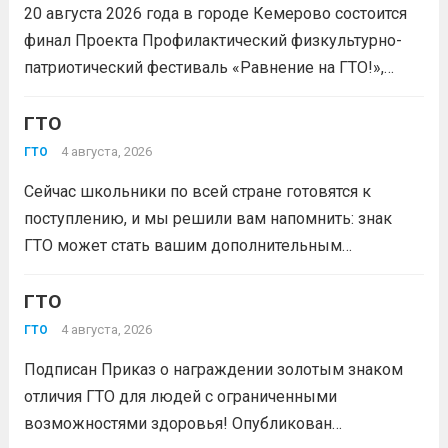
20 августа 2026 года в городе Кемерово состоится
финал Проекта Профилактический физкультурно-
патриотический фестиваль «Равнение на ГТО!»,
победителя грантового конкурса «Движение
Первых-2026».В мероприятии примут участие
ГТО
победители муниципального этапа проектной
4 августа, 2026
ГТО
активности из 31 муниципального образования
Сейчас школьники по всей стране готовятся к
Кузбасса.Состав команды 6 человек, 3 участника
поступлению, и мы решили вам напомнить: знак
из...
Читать дальше
ГТО может стать вашим дополнительным
преимуществом при подаче документов в вуз!
Многие университеты начисляют абитуриентам
ГТО
баллы за индивидуальные достижения — и знак
4 августа, 2026
ГТО
отличия комплекса «Готов к труду и...
Читать дальше
Подписан Приказ о награждении золотым знаком
отличия ГТО для людей с ограниченными
возможностями здоровья! Опубликован