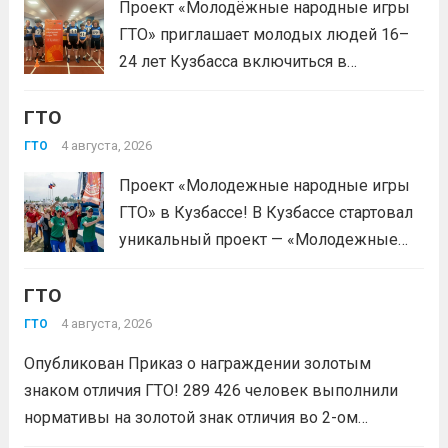
Проект «Молодёжные народные игры
приходи на площадку. Возьми
ГТО» приглашает молодых людей 16–
документ, удостоверяющий личность,
24 лет Кузбасса включиться в
удобную спортивную форму и воду. На
системную физкультурную
каждой...
Читать дальше
ГТО
деятельность через серию
муниципальных и регионального
4 августа, 2026
ГТО
мероприятий. Это формат, где
Проект «Молодежные народные игры
нормативы комплекса ГТО сочетаются
ГТО» в Кузбассе! В Кузбассе стартовал
с народными играми, силовыми шоу и
уникальный проект — «Молодежные
инновационными надувными
народные игры ГТО», который стал
модулями: мастер‑классы по...
Читать
ГТО
победителем Всероссийского конкурса
дальше
молодежных проектов среди
4 августа, 2026
ГТО
физических лиц «Росмолодёжь.Гранты
Опубликован Приказ о награждении золотым
1сезон»! Проект направлен на
знаком отличия ГТО! 289 426 человек выполнили
популяризацию Всероссийского
нормативы на золотой знак отличия во 2-ом
физкультурно-спортивного комплекса
квартале 2026 года! Всего с начала года более 1,7