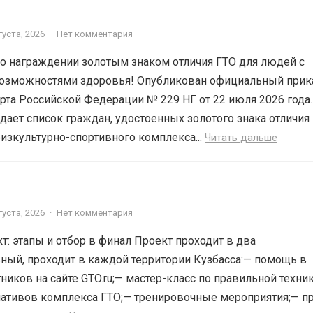
густа, 2026
·
Нет комментария
о награждении золотым знаком отличия ГТО для людей с
озможностями здоровья! Опубликован официальный прик
рта Российской Федерации № 229 НГ от 22 июля 2026 года.
ает список граждан, удостоенных золотого знака отличия
изкультурно-спортивного комплекса...
Читать дальше
густа, 2026
·
Нет комментария
т: этапы и отбор в финал Проект проходит в два
ный, проходит в каждой территории Кузбасса:— помощь в
ников на сайте GTO.ru;— мастер-класс по правильной техни
ативов комплекса ГТО;— тренировочные мероприятия;— п