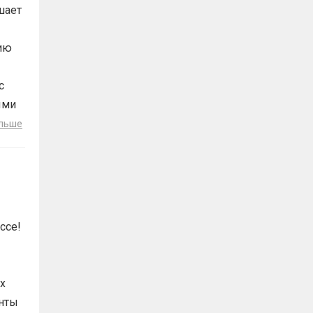
шает
ию
с
ыми
льше
ссе!
х
анты