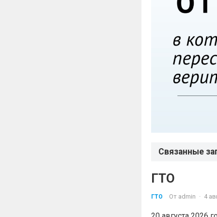
Связанные за
ГТО
От
admin
·
4 ав
ГТО
20 августа 2026 