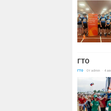
ГТО
От
admin
·
4 ав
ГТО