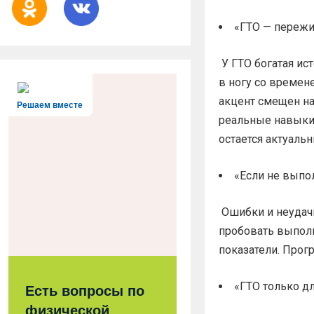
«ГТО — пережи
У ГТО богатая ис
в ногу со времен
акцент смещен на
Решаем вместе
реальные навыки, 
остается актуаль
«Если не выпол
Ошибки и неудачи
пробовать выпол
показатели. Прог
«ГТО только д
Есть вопросы по
физической