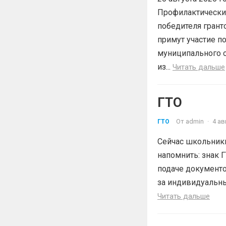
Профилактический
победителя гран
примут участие п
муниципального о
из...
Читать дальше
ГТО
От
admin
·
4 ав
ГТО
Сейчас школьники
напомнить: знак
подаче документо
за индивидуальные
Читать дальше