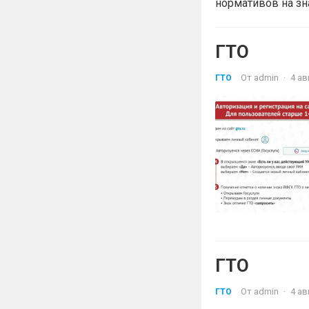
нормативов на зна
ГТО
От
admin
·
4 ав
ГТО
ГТО
От
admin
·
4 ав
ГТО