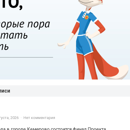
писи
густа, 2026
·
Нет комментария
года в городе Кемерово состоится финал Проекта