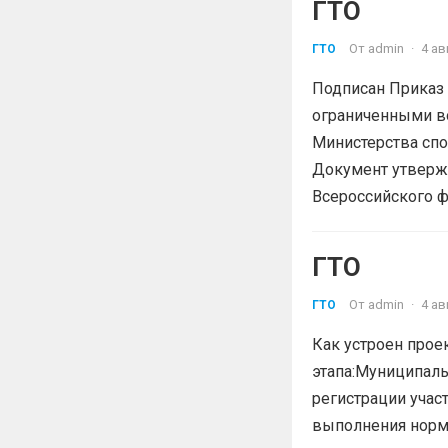
ГТО
От
admin
·
4 ав
ГТО
Подписан Приказ 
ограниченными в
Министерства спо
Документ утвержд
Всероссийского ф
ГТО
От
admin
·
4 ав
ГТО
Как устроен проек
этапа:Муниципаль
регистрации участ
выполнения норм