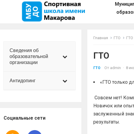
Муници
образо
Главная
ГТО
ГТО
Сведения об
ГТО
образовательной
организации
От
admin
·
8 ию
ГТО
Антидопинг
«ГТО только д
Совсем нет! Комп
Новичок или опы
заслуженный знак
Социальные сети
результаты.