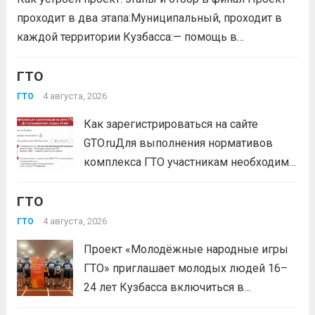
Всероссийского физкультурно-спортивного
проходит в два этапа:Муниципальный, проходит в
комплекса...
Читать дальше
каждой территории Кузбасса:— помощь в
регистрации участников на сайте GTO.ru;— мастер-
класс по правильной технике выполнения
ГТО
нормативов комплекса ГТО;— тренировочные
4 августа, 2026
ГТО
мероприятия;— прием нормативов на знаки отличия...
Как зарегистрироваться на сайте
Читать дальше
GTO.ruДля выполнения нормативов
комплекса ГТО участникам необходимо
зарегистрироваться на сайте GTO.ru с
ГТО
подтверждением через Госуслуги.
выбери своё муниципальное
4 августа, 2026
ГТО
тестирование, подтверди запись и
Проект «Молодёжные народные игры
приходи на площадку. Возьми
ГТО» приглашает молодых людей 16–
документ, удостоверяющий личность,
24 лет Кузбасса включиться в
удобную спортивную форму и воду. На
системную физкультурную
каждой...
Читать дальше