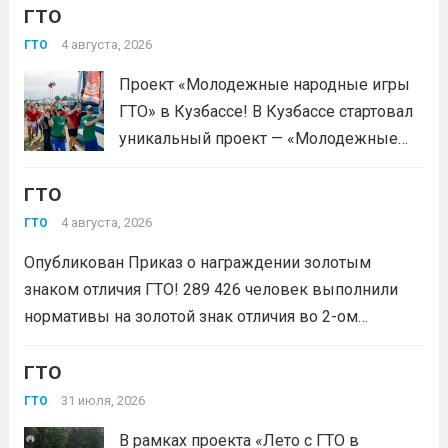
ГТО
деятельность через серию
муниципальных и регионального
4 августа, 2026
ГТО
мероприятий. Это формат, где
Проект «Молодежные народные игры
нормативы комплекса ГТО сочетаются
ГТО» в Кузбассе! В Кузбассе стартовал
с народными играми, силовыми шоу и
уникальный проект — «Молодежные
инновационными надувными
народные игры ГТО», который стал
модулями: мастер‑классы по...
Читать
ГТО
победителем Всероссийского конкурса
дальше
молодежных проектов среди
4 августа, 2026
ГТО
физических лиц «Росмолодёжь.Гранты
Опубликован Приказ о награждении золотым
1сезон»! Проект направлен на
знаком отличия ГТО! 289 426 человек выполнили
популяризацию Всероссийского
нормативы на золотой знак отличия во 2-ом
физкультурно-спортивного комплекса
квартале 2026 года! Всего с начала года более 1,7
«Готов к труду и...
Читать дальше
млн человек по всей стране проверили свои силы в
ГТО
испытаниях ГТО. Приказ...
Читать дальше
31 июля, 2026
ГТО
В рамках проекта «Лето с ГТО в