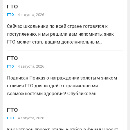
Первых-2026».В мероприятии примут участие
ГТО
победители муниципального этапа проектной
4 августа, 2026
ГТО
активности из 31 муниципального образования
Сейчас школьники по всей стране готовятся к
Кузбасса.Состав команды 6 человек, 3 участника
поступлению, и мы решили вам напомнить: знак
из...
Читать дальше
ГТО может стать вашим дополнительным
преимуществом при подаче документов в вуз!
Многие университеты начисляют абитуриентам
ГТО
баллы за индивидуальные достижения — и знак
4 августа, 2026
ГТО
отличия комплекса «Готов к труду и...
Читать дальше
Подписан Приказ о награждении золотым знаком
отличия ГТО для людей с ограниченными
возможностями здоровья! Опубликован
официальный приказ Министерства спорта
Российской Федерации № 229 НГ от 22 июля 2026
ГТО
года. Документ утверждает список граждан,
4 августа, 2026
ГТО
удостоенных золотого знака отличия
Как устроен проект: этапы и отбор в финал Проект