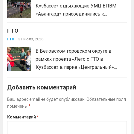
Кузбассе» отдыхающие УМЦ ВПВМ
«Авангард» присоединились к
спортивному движению! Выполнение
ГТО
нормативов стала для отдыхающих
«Авангарда» не просто проверкой
31 июля, 2026
ГТО
физической подготовки, а настоящим
В Беловском городском округе в
праздником спорта.Поддерживая друг
рамках проекта «Лето с ГТО в
друга, юноши и девушки показывают
Кузбассе» в парке «Центральный»
отличные результаты, подтверждая,...
работала летняя площадка
Читать дальше
Всероссийского физкультурно-
Добавить комментарий
спортивного комплекса «Готов к труду
и обороне» (ГТО)!Все желающие
Ваш адрес email не будет опубликован.
Обязательные поля
помечены
*
проверили свои возможности в
выполнении нормативов ВФСК ГТО️⁣⁣⠀Те,
Комментарий
*
кто показал результаты, близкие...
Читать дальше