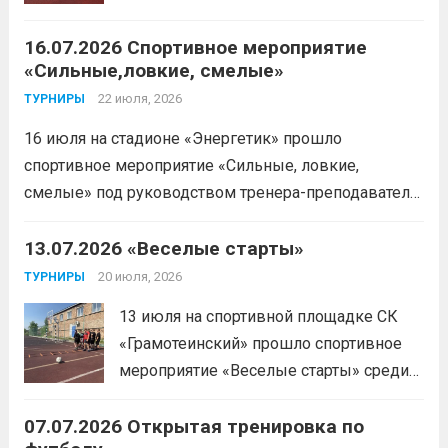
Читать дальше
16.07.2026 Спортивное мероприятие
«Сильные,ловкие, смелые»
22 июля, 2026
ТУРНИРЫ
16 июля на стадионе «Энергетик» прошло
спортивное мероприятие «Сильные, ловкие,
смелые» под руководством тренера-преподавателя
отделения «лыжные гонки»Васильева Егора
Сергеевича. Участники продемонстрировали
13.07.2026 «Веселые старты»
скоростные качества, силовую выносливость и
20 июля, 2026
ТУРНИРЫ
координацию.
Читать дальше
13 июля на спортивной площадке СК
«Грамотеинский» прошло спортивное
мероприятие «Веселые старты» среди
спортсменов отделения «хоккей с
07.07.2026 Открытая тренировка по
шайбой».Несмотря на