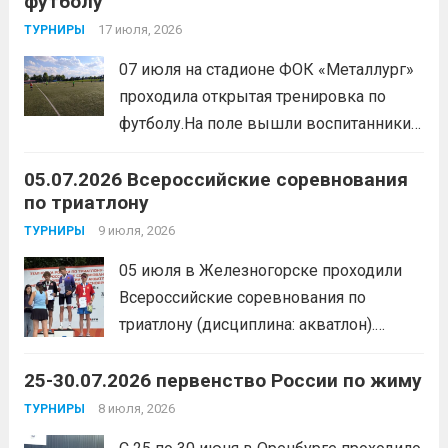
футболу
соревновательный характер
мероприятия, главной целью
17 июля, 2026
ТУРНИРЫ
организаторы ставили сплочение
07 июля на стадионе ФОК «Металлург»
коллектива и пропаганду здорового
проходила открытая тренировка по
образа жизни. По итогам прохождения
футболу.На поле вышли воспитанники
всех этапов участники
спортивной школы и любители футбола.
продемонстрировали...
Читать дальше
05.07.2026 Всероссийские соревнования
Участники отработали технику владения
по триатлону
мячом и сыграли несколько коротких
товарищеских матчей.
9 июля, 2026
Читать дальше
ТУРНИРЫ
05 июля в Железногорске проходили
Всероссийские соревнования по
триатлону (дисциплина: акватлон).
Воспитанник Спортивной школы имени
25-30.07.2026 первенство России по жиму
Макарова, Серов Станислав, занял 1
место. Подготовила спортсмена тренер-
8 июля, 2026
ТУРНИРЫ
преподаватель Веселкина Ольга