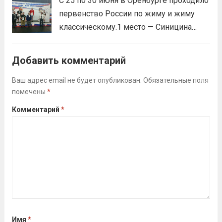
С 25 по 30 июня в Оренбурге проходило
Викторовна.
Читать дальше
первенство России по жиму и жиму
классическому.1 место — Синицина
Анастасия, Андрюкова Анита (тренер
Алсуфьев Ю.В.)3 место — Зайцев Иван
Добавить комментарий
(тренер Задорина Я.С.)
Читать дальше
Ваш адрес email не будет опубликован.
Обязательные поля
помечены
*
Комментарий
*
Имя
*