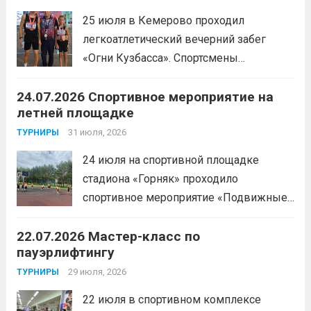
25 июля в Кемерово проходил
легкоатлетический вечерний забег
«Огни Кузбасса». Спортсмены
Спортивной школы имени Макарова
24.07.2026 Спортивное мероприятие на
приняли участие в забеге и заняли
летней площадке
следующие призовые места:1 место —
Шабалин Максим, Щербунова Милана,
31 июля, 2026
ТУРНИРЫ
Веселкина Ольга2 место — Романов
24 июля на спортивной площадке
Всеволод3 место — Табакова
стадиона «Горняк» проходило
Александра
Читать дальше
спортивное мероприятие «Подвижные
игры» среди спортсменов отделения
22.07.2026 Мастер-класс по
«хоккей».
Читать дальше
пауэрлифтингу
29 июля, 2026
ТУРНИРЫ
22 июля в спортивном комплексе