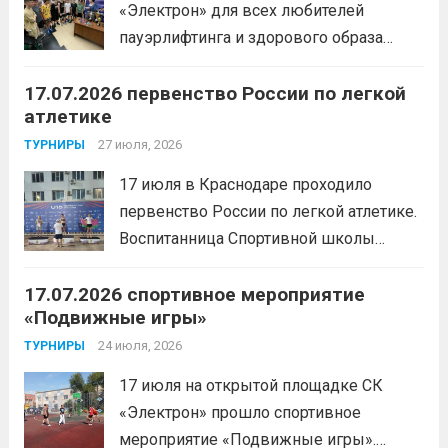
«Электрон» для всех любителей
пауэрлифтинга и здорового образа
жизни прошел открытый мастер-класс
17.07.2026 первенство России по легкой
с Анитой Андрюковой — мастером
атлетике
спорта по пауэрлифтингу, двукратной
победительницей первенства
27 июля, 2026
ТУРНИРЫ
России.Пауэрлифтинг часто
17 июля в Краснодаре проходило
воспринимается как спорт для
первенство России по легкой атлетике.
избранных, требующий исключительно
Воспитанница Спортивной школы
физической мощи. Однако...
Читать
имени Макарова, Шинкина Елизавета,
дальше
17.07.2026 спортивное мероприятие
заняла 1 место на дистанции 3000 м. с
«Подвижные игры»
результатом 10.01,78. Подготовил
спортсменку тренер-преподаватель
24 июля, 2026
ТУРНИРЫ
Леготин Анатолий Николаевич.
Читать
17 июля на открытой площадке СК
дальше
«Электрон» прошло спортивное
мероприятие «Подвижные игры».