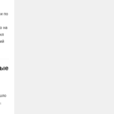
и по
о на
ил
ий
ные
шло
ь