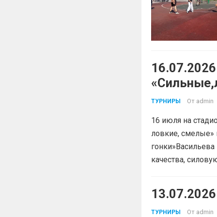
16.07.202
«Сильные,
От
admin
ТУРНИРЫ
16 июля на стади
ловкие, смелые»
гонки»Васильева 
качества, силов
13.07.202
От
admin
ТУРНИРЫ