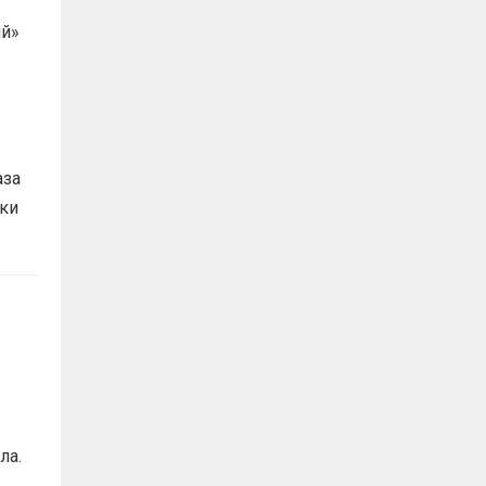
ий»
»
аза
ики
ла.