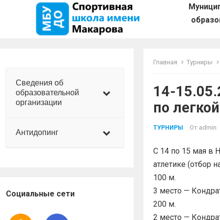
Муници
образо
Главная
Турниры
Сведения об
14-15.05
образовательной
организации
по легкой
От
admin
ТУРНИРЫ
Антидопинг
С 14 по 15 мая в
атлетике (отбор 
100 м.
3 место — Кондр
Социальные сети
200 м.
2 место — Кондра