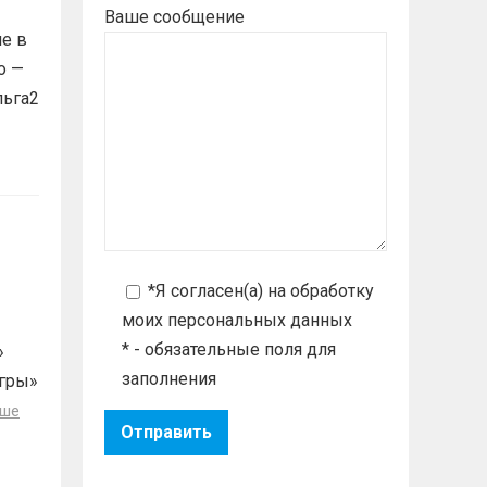
Ваше сообщение
е в
о —
льга2
*Я согласен(а) на
обработку
моих персональных данных
* - обязательные поля для
»
заполнения
гры»
ьше