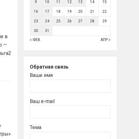
9
10
11
12
13
14
15
16
17
18
19
20
21
22
23
24
25
26
27
28
29
30
31
е в
« ФЕВ
АПР »
о —
льга2
Обратная связь
Ваше имя
Ваш e-mail
»
Тема
гры»