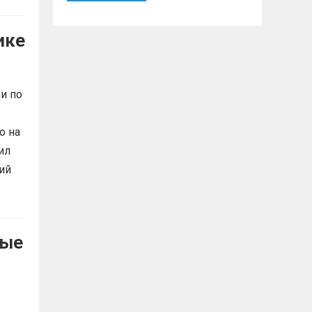
ике
и по
о на
ил
ий
ные