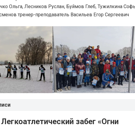
чко Ольга, Лесников Руслан, Буймов Глеб, Тужилкина Соф
сменов тренер-преподаватель Васильев Егор Сергеевич
писи
 Легкоатлетический забег «Огни