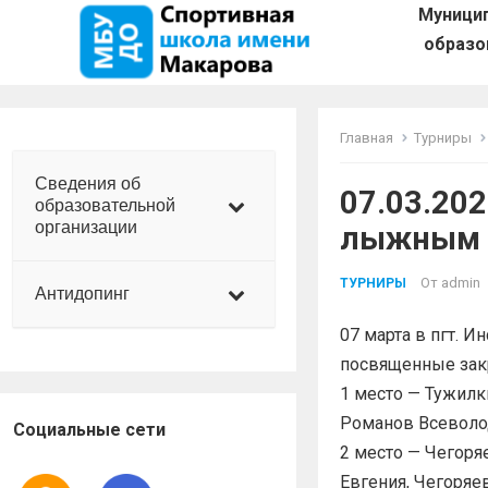
Муници
образо
Главная
Турниры
Сведения об
07.03.20
образовательной
организации
лыжным 
От
admin
ТУРНИРЫ
Антидопинг
07 марта в пгт. 
посвященные зак
1 место — Тужилк
Романов Всеволо
Социальные сети
2 место — Чегоря
Евгения, Чегоряе