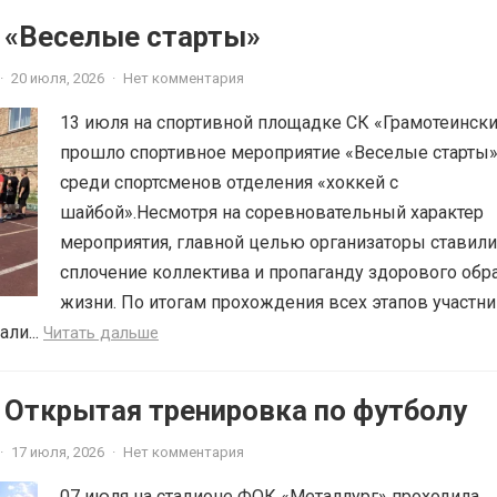
6 «Веселые старты»
·
20 июля, 2026
·
Нет комментария
13 июля на спортивной площадке СК «Грамотеинск
прошло спортивное мероприятие «Веселые старты
среди спортсменов отделения «хоккей с
шайбой».Несмотря на соревновательный характер
мероприятия, главной целью организаторы ставили
сплочение коллектива и пропаганду здорового обр
жизни. По итогам прохождения всех этапов участн
ли...
Читать дальше
 Открытая тренировка по футболу
·
17 июля, 2026
·
Нет комментария
07 июля на стадионе ФОК «Металлург» проходила