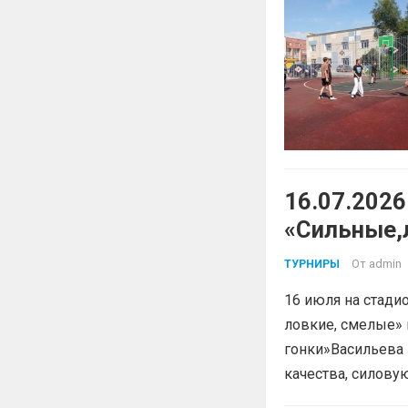
16.07.202
«Сильные,
От
admin
ТУРНИРЫ
16 июля на стади
ловкие, смелые»
гонки»Васильева 
качества, силов