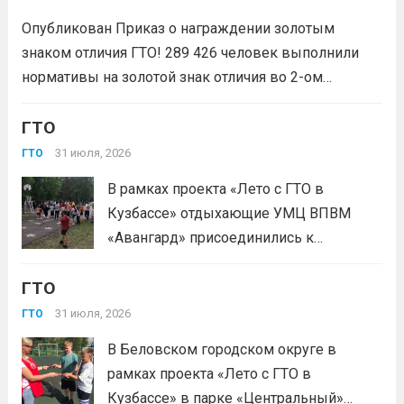
физических лиц «Росмолодёжь.Гранты
Опубликован Приказ о награждении золотым
1сезон»! Проект направлен на
знаком отличия ГТО! 289 426 человек выполнили
популяризацию Всероссийского
нормативы на золотой знак отличия во 2-ом
физкультурно-спортивного комплекса
квартале 2026 года! Всего с начала года более 1,7
«Готов к труду и...
Читать дальше
млн человек по всей стране проверили свои силы в
ГТО
испытаниях ГТО. Приказ...
Читать дальше
31 июля, 2026
ГТО
В рамках проекта «Лето с ГТО в
Кузбассе» отдыхающие УМЦ ВПВМ
«Авангард» присоединились к
спортивному движению! Выполнение
ГТО
нормативов стала для отдыхающих
«Авангарда» не просто проверкой
31 июля, 2026
ГТО
физической подготовки, а настоящим
В Беловском городском округе в
праздником спорта.Поддерживая друг
рамках проекта «Лето с ГТО в
друга, юноши и девушки показывают
Кузбассе» в парке «Центральный»