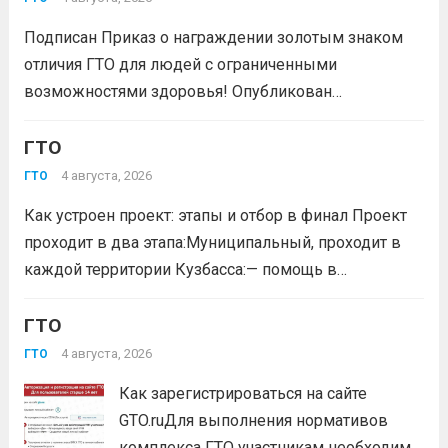
отличия комплекса «Готов к труду и...
Читать дальше
Подписан Приказ о награждении золотым знаком
отличия ГТО для людей с ограниченными
возможностями здоровья! Опубликован
официальный приказ Министерства спорта
Российской Федерации № 229 НГ от 22 июля 2026
ГТО
года. Документ утверждает список граждан,
4 августа, 2026
ГТО
удостоенных золотого знака отличия
Как устроен проект: этапы и отбор в финал Проект
Всероссийского физкультурно-спортивного
проходит в два этапа:Муниципальный, проходит в
комплекса...
Читать дальше
каждой территории Кузбасса:— помощь в
регистрации участников на сайте GTO.ru;— мастер-
класс по правильной технике выполнения
ГТО
нормативов комплекса ГТО;— тренировочные
4 августа, 2026
ГТО
мероприятия;— прием нормативов на знаки отличия...
Как зарегистрироваться на сайте
Читать дальше
GTO.ruДля выполнения нормативов
комплекса ГТО участникам необходимо