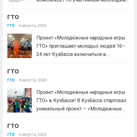
зарегистрироваться на сайте GTO.ru с
ГТО
подтверждением через Госуслуги.
выбери своё муниципальное
4 августа, 2026
ГТО
тестирование, подтверди запись и
Проект «Молодёжные народные игры
приходи на площадку. Возьми
ГТО» приглашает молодых людей 16–
документ, удостоверяющий личность,
24 лет Кузбасса включиться в
удобную спортивную форму и воду. На
системную физкультурную
каждой...
Читать дальше
ГТО
деятельность через серию
муниципальных и регионального
4 августа, 2026
ГТО
мероприятий. Это формат, где
Проект «Молодежные народные игры
нормативы комплекса ГТО сочетаются
ГТО» в Кузбассе! В Кузбассе стартовал
с народными играми, силовыми шоу и
уникальный проект — «Молодежные
инновационными надувными
народные игры ГТО», который стал
модулями: мастер‑классы по...
Читать
ГТО
победителем Всероссийского конкурса
дальше
молодежных проектов среди
4 августа, 2026
ГТО