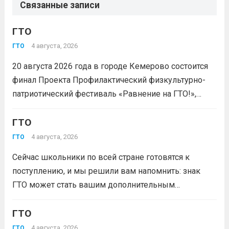
Связанные записи
ГТО
4 августа, 2026
ГТО
20 августа 2026 года в городе Кемерово состоится
финал Проекта Профилактический физкультурно-
патриотический фестиваль «Равнение на ГТО!»,
победителя грантового конкурса «Движение
Первых-2026».В мероприятии примут участие
ГТО
победители муниципального этапа проектной
4 августа, 2026
ГТО
активности из 31 муниципального образования
Сейчас школьники по всей стране готовятся к
Кузбасса.Состав команды 6 человек, 3 участника
поступлению, и мы решили вам напомнить: знак
из...
Читать дальше
ГТО может стать вашим дополнительным
преимуществом при подаче документов в вуз!
Многие университеты начисляют абитуриентам
ГТО
баллы за индивидуальные достижения — и знак
4 августа, 2026
ГТО