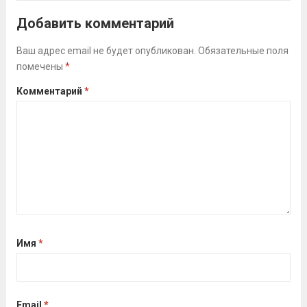
Алсуфьев Ю.В.)3 место — Зайцев Иван
Добавить комментарий
(тренер Задорина Я.С.)
Читать дальше
Ваш адрес email не будет опубликован.
Обязательные поля
помечены
*
Комментарий
*
Имя
*
Email
*