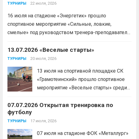
22 июля, 2026
ТУРНИРЫ
16 июля на стадионе «Энергетик» прошло
спортивное мероприятие «Сильные, ловкие,
смелые» под руководством тренера-преподавателя
отделения «лыжные гонки»Васильева Егора
Сергеевича. Участники продемонстрировали
13.07.2026 «Веселые старты»
скоростные качества, силовую выносливость и
20 июля, 2026
ТУРНИРЫ
координацию.
Читать дальше
13 июля на спортивной площадке СК
«Грамотеинский» прошло спортивное
мероприятие «Веселые старты» среди
спортсменов отделения «хоккей с
07.07.2026 Открытая тренировка по
шайбой».Несмотря на
футболу
соревновательный характер
мероприятия, главной целью
17 июля, 2026
ТУРНИРЫ
организаторы ставили сплочение
07 июля на стадионе ФОК «Металлург»
коллектива и пропаганду здорового