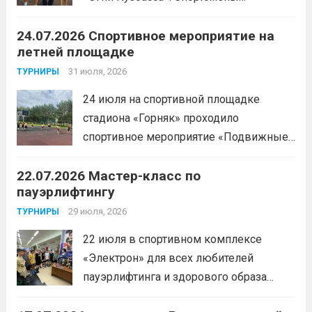
Спортивной школы имени Макарова
24.07.2026 Спортивное мероприятие на
приняли участие в забеге и заняли
летней площадке
следующие призовые места:1 место —
Шабалин Максим, Щербунова Милана,
31 июля, 2026
ТУРНИРЫ
Веселкина Ольга2 место — Романов
24 июля на спортивной площадке
Всеволод3 место — Табакова
стадиона «Горняк» проходило
Александра
Читать дальше
спортивное мероприятие «Подвижные
игры» среди спортсменов отделения
22.07.2026 Мастер-класс по
«хоккей».
Читать дальше
пауэрлифтингу
29 июля, 2026
ТУРНИРЫ
22 июля в спортивном комплексе
«Электрон» для всех любителей
пауэрлифтинга и здорового образа
жизни прошел открытый мастер-класс