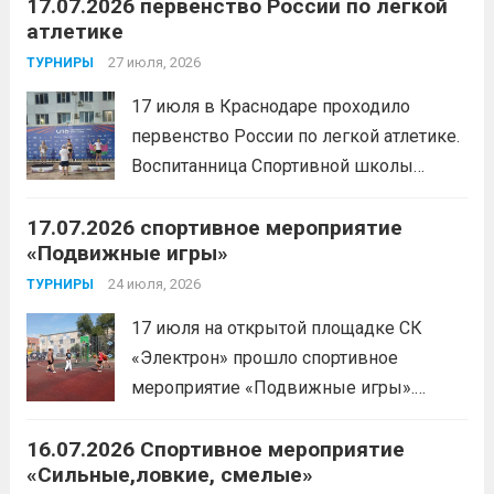
17.07.2026 первенство России по легкой
с Анитой Андрюковой — мастером
атлетике
спорта по пауэрлифтингу, двукратной
победительницей первенства
27 июля, 2026
ТУРНИРЫ
России.Пауэрлифтинг часто
17 июля в Краснодаре проходило
воспринимается как спорт для
первенство России по легкой атлетике.
избранных, требующий исключительно
Воспитанница Спортивной школы
физической мощи. Однако...
Читать
имени Макарова, Шинкина Елизавета,
дальше
17.07.2026 спортивное мероприятие
заняла 1 место на дистанции 3000 м. с
«Подвижные игры»
результатом 10.01,78. Подготовил
спортсменку тренер-преподаватель
24 июля, 2026
ТУРНИРЫ
Леготин Анатолий Николаевич.
Читать
17 июля на открытой площадке СК
дальше
«Электрон» прошло спортивное
мероприятие «Подвижные игры».
Читать дальше
16.07.2026 Спортивное мероприятие
«Сильные,ловкие, смелые»