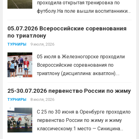
проходила открытая тренировка по
образа жизни. По итогам прохождения
футболу.На поле вышли воспитанники
всех этапов участники
спортивной школы и любители футбола.
продемонстрировали...
Читать дальше
05.07.2026 Всероссийские соревнования
Участники отработали технику владения
по триатлону
мячом и сыграли несколько коротких
товарищеских матчей.
9 июля, 2026
Читать дальше
ТУРНИРЫ
05 июля в Железногорске проходили
Всероссийские соревнования по
триатлону (дисциплина: акватлон).
Воспитанник Спортивной школы имени
25-30.07.2026 первенство России по жиму
Макарова, Серов Станислав, занял 1
место. Подготовила спортсмена тренер-
8 июля, 2026
ТУРНИРЫ
преподаватель Веселкина Ольга
С 25 по 30 июня в Оренбурге проходило
Викторовна.
Читать дальше
первенство России по жиму и жиму
классическому.1 место — Синицина
Анастасия, Андрюкова Анита (тренер