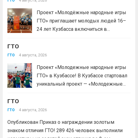
4 августа, 2026
ГТО
тестирование, подтверди запись и
Проект «Молодёжные народные игры
приходи на площадку. Возьми
ГТО» приглашает молодых людей 16–
документ, удостоверяющий личность,
24 лет Кузбасса включиться в
удобную спортивную форму и воду. На
системную физкультурную
каждой...
Читать дальше
ГТО
деятельность через серию
муниципальных и регионального
4 августа, 2026
ГТО
мероприятий. Это формат, где
Проект «Молодежные народные игры
нормативы комплекса ГТО сочетаются
ГТО» в Кузбассе! В Кузбассе стартовал
с народными играми, силовыми шоу и
уникальный проект — «Молодежные
инновационными надувными
народные игры ГТО», который стал
модулями: мастер‑классы по...
Читать
ГТО
победителем Всероссийского конкурса
дальше
молодежных проектов среди
4 августа, 2026
ГТО
физических лиц «Росмолодёжь.Гранты
Опубликован Приказ о награждении золотым
1сезон»! Проект направлен на
знаком отличия ГТО! 289 426 человек выполнили
популяризацию Всероссийского