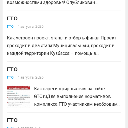
возможностями здоровья! Опубликован
официальный приказ Министерства спорта
Российской Федерации № 229 НГ от 22 июля 2026
ГТО
года. Документ утверждает список граждан,
4 августа, 2026
ГТО
удостоенных золотого знака отличия
Как устроен проект: этапы и отбор в финал Проект
Всероссийского физкультурно-спортивного
проходит в два этапа:Муниципальный, проходит в
комплекса...
Читать дальше
каждой территории Кузбасса:— помощь в
регистрации участников на сайте GTO.ru;— мастер-
класс по правильной технике выполнения
ГТО
нормативов комплекса ГТО;— тренировочные
4 августа, 2026
ГТО
мероприятия;— прием нормативов на знаки отличия...
Как зарегистрироваться на сайте
Читать дальше
GTO.ruДля выполнения нормативов
комплекса ГТО участникам необходимо
зарегистрироваться на сайте GTO.ru с
ГТО
подтверждением через Госуслуги.
выбери своё муниципальное