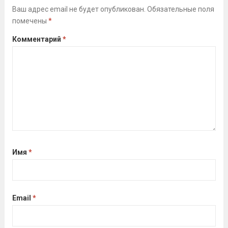
и обороне» (ГТО)!Все желающие
Ваш адрес email не будет опубликован.
Обязательные поля
помечены
*
проверили свои возможности в
выполнении нормативов ВФСК ГТО️⁣⁣⠀Те,
Комментарий
*
кто показал результаты, близкие...
Читать дальше
Имя
*
Email
*