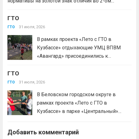
нормативы на золотой знак отличия во 2-ом
физкультурно-спортивного комплекса
квартале 2026 года! Всего с начала года более 1,7
«Готов к труду и...
Читать дальше
млн человек по всей стране проверили свои силы в
ГТО
испытаниях ГТО. Приказ...
Читать дальше
31 июля, 2026
ГТО
В рамках проекта «Лето с ГТО в
Кузбассе» отдыхающие УМЦ ВПВМ
«Авангард» присоединились к
спортивному движению! Выполнение
ГТО
нормативов стала для отдыхающих
«Авангарда» не просто проверкой
31 июля, 2026
ГТО
физической подготовки, а настоящим
В Беловском городском округе в
праздником спорта.Поддерживая друг
рамках проекта «Лето с ГТО в
друга, юноши и девушки показывают
Кузбассе» в парке «Центральный»
отличные результаты, подтверждая,...
работала летняя площадка
Читать дальше
Всероссийского физкультурно-
Добавить комментарий
спортивного комплекса «Готов к труду