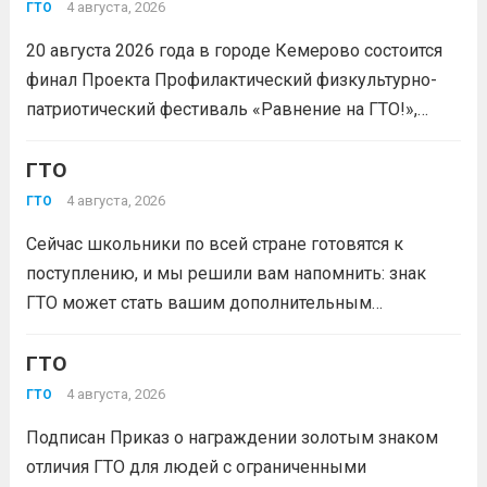
4 августа, 2026
ГТО
20 августа 2026 года в городе Кемерово состоится
финал Проекта Профилактический физкультурно-
патриотический фестиваль «Равнение на ГТО!»,
победителя грантового конкурса «Движение
Первых-2026».В мероприятии примут участие
ГТО
победители муниципального этапа проектной
4 августа, 2026
ГТО
активности из 31 муниципального образования
Сейчас школьники по всей стране готовятся к
Кузбасса.Состав команды 6 человек, 3 участника
поступлению, и мы решили вам напомнить: знак
из...
Читать дальше
ГТО может стать вашим дополнительным
преимуществом при подаче документов в вуз!
Многие университеты начисляют абитуриентам
ГТО
баллы за индивидуальные достижения — и знак
4 августа, 2026
ГТО
отличия комплекса «Готов к труду и...
Читать дальше
Подписан Приказ о награждении золотым знаком
отличия ГТО для людей с ограниченными