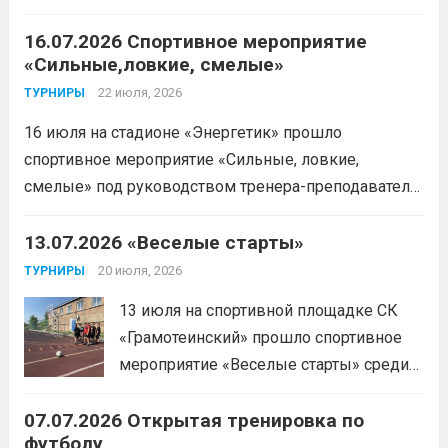
Читать дальше
16.07.2026 Спортивное мероприятие
«Сильные,ловкие, смелые»
22 июля, 2026
ТУРНИРЫ
16 июля на стадионе «Энергетик» прошло
спортивное мероприятие «Сильные, ловкие,
смелые» под руководством тренера-преподавателя
отделения «лыжные гонки»Васильева Егора
Сергеевича. Участники продемонстрировали
13.07.2026 «Веселые старты»
скоростные качества, силовую выносливость и
20 июля, 2026
ТУРНИРЫ
координацию.
Читать дальше
13 июля на спортивной площадке СК
«Грамотеинский» прошло спортивное
мероприятие «Веселые старты» среди
спортсменов отделения «хоккей с
07.07.2026 Открытая тренировка по
шайбой».Несмотря на
футболу
соревновательный характер