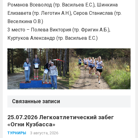
Романов Всеволод (тр. Васильев Е.С.), Шинкина
Елизавета (тр. Леготин А.Н.), Серов Станислав (тр.
Веселкина О.В.)
3 место – Полева Виктория (тр. Фригин А.Б.),
Куртуков Александр (тр. Васильев Е.С.)
Связанные записи
25.07.2026 Легкоатлетический забег
«Огни Кузбасса»
3 августа, 2026
ТУРНИРЫ