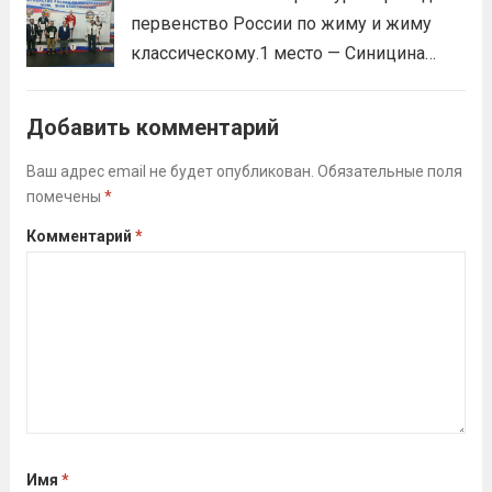
Викторовна.
Читать дальше
первенство России по жиму и жиму
классическому.1 место — Синицина
Анастасия, Андрюкова Анита (тренер
Алсуфьев Ю.В.)3 место — Зайцев Иван
Добавить комментарий
(тренер Задорина Я.С.)
Читать дальше
Ваш адрес email не будет опубликован.
Обязательные поля
помечены
*
Комментарий
*
Имя
*