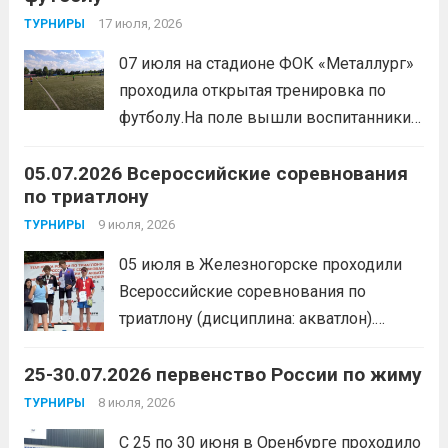
мероприятия, главной целью
17 июля, 2026
ТУРНИРЫ
организаторы ставили сплочение
07 июля на стадионе ФОК «Металлург»
коллектива и пропаганду здорового
проходила открытая тренировка по
образа жизни. По итогам прохождения
футболу.На поле вышли воспитанники
всех этапов участники
спортивной школы и любители футбола.
продемонстрировали...
Читать дальше
05.07.2026 Всероссийские соревнования
Участники отработали технику владения
по триатлону
мячом и сыграли несколько коротких
товарищеских матчей.
9 июля, 2026
Читать дальше
ТУРНИРЫ
05 июля в Железногорске проходили
Всероссийские соревнования по
триатлону (дисциплина: акватлон).
Воспитанник Спортивной школы имени
25-30.07.2026 первенство России по жиму
Макарова, Серов Станислав, занял 1
место. Подготовила спортсмена тренер-
8 июля, 2026
ТУРНИРЫ
преподаватель Веселкина Ольга
С 25 по 30 июня в Оренбурге проходило