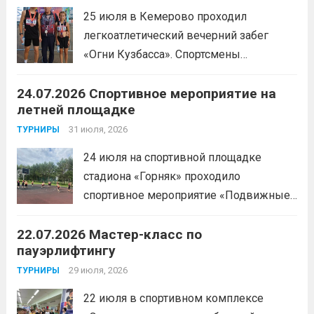
25 июля в Кемерово проходил
легкоатлетический вечерний забег
«Огни Кузбасса». Спортсмены
Спортивной школы имени Макарова
24.07.2026 Спортивное мероприятие на
приняли участие в забеге и заняли
летней площадке
следующие призовые места:1 место —
Шабалин Максим, Щербунова Милана,
31 июля, 2026
ТУРНИРЫ
Веселкина Ольга2 место — Романов
24 июля на спортивной площадке
Всеволод3 место — Табакова
стадиона «Горняк» проходило
Александра
Читать дальше
спортивное мероприятие «Подвижные
игры» среди спортсменов отделения
22.07.2026 Мастер-класс по
«хоккей».
Читать дальше
пауэрлифтингу
29 июля, 2026
ТУРНИРЫ
22 июля в спортивном комплексе