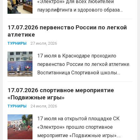
«Электрон» для всех любителей
пауэрлифтинга и здорового образа
жизни прошел открытый мастер-класс
17.07.2026 первенство России по легкой
с Анитой Андрюковой — мастером
атлетике
спорта по пауэрлифтингу, двукратной
победительницей первенства
27 июля, 2026
ТУРНИРЫ
России.Пауэрлифтинг часто
17 июля в Краснодаре проходило
воспринимается как спорт для
первенство России по легкой атлетике.
избранных, требующий исключительно
Воспитанница Спортивной школы
физической мощи. Однако...
Читать
имени Макарова, Шинкина Елизавета,
дальше
17.07.2026 спортивное мероприятие
заняла 1 место на дистанции 3000 м. с
«Подвижные игры»
результатом 10.01,78. Подготовил
спортсменку тренер-преподаватель
24 июля, 2026
ТУРНИРЫ
Леготин Анатолий Николаевич.
Читать
17 июля на открытой площадке СК
дальше
«Электрон» прошло спортивное
мероприятие «Подвижные игры».