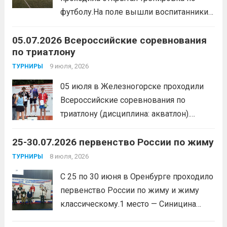
образа жизни. По итогам прохождения
футболу.На поле вышли воспитанники
всех этапов участники
спортивной школы и любители футбола.
продемонстрировали...
Читать дальше
05.07.2026 Всероссийские соревнования
Участники отработали технику владения
по триатлону
мячом и сыграли несколько коротких
товарищеских матчей.
9 июля, 2026
Читать дальше
ТУРНИРЫ
05 июля в Железногорске проходили
Всероссийские соревнования по
триатлону (дисциплина: акватлон).
Воспитанник Спортивной школы имени
25-30.07.2026 первенство России по жиму
Макарова, Серов Станислав, занял 1
место. Подготовила спортсмена тренер-
8 июля, 2026
ТУРНИРЫ
преподаватель Веселкина Ольга
С 25 по 30 июня в Оренбурге проходило
Викторовна.
Читать дальше
первенство России по жиму и жиму
классическому.1 место — Синицина
Анастасия, Андрюкова Анита (тренер