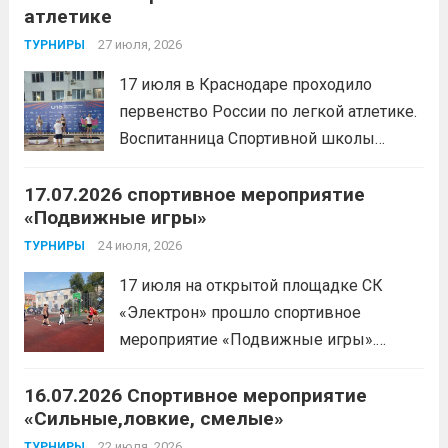
атлетике
спорта по пауэрлифтингу, двукратной
победительницей первенства
27 июля, 2026
ТУРНИРЫ
России.Пауэрлифтинг часто
17 июля в Краснодаре проходило
воспринимается как спорт для
первенство России по легкой атлетике.
избранных, требующий исключительно
Воспитанница Спортивной школы
физической мощи. Однако...
Читать
имени Макарова, Шинкина Елизавета,
дальше
17.07.2026 спортивное мероприятие
заняла 1 место на дистанции 3000 м. с
«Подвижные игры»
результатом 10.01,78. Подготовил
спортсменку тренер-преподаватель
24 июля, 2026
ТУРНИРЫ
Леготин Анатолий Николаевич.
Читать
17 июля на открытой площадке СК
дальше
«Электрон» прошло спортивное
мероприятие «Подвижные игры».
Читать дальше
16.07.2026 Спортивное мероприятие
«Сильные,ловкие, смелые»
22 июля, 2026
ТУРНИРЫ