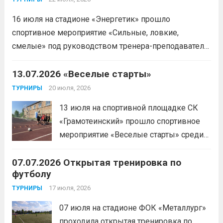
16 июля на стадионе «Энергетик» прошло
спортивное мероприятие «Сильные, ловкие,
смелые» под руководством тренера-преподавателя
отделения «лыжные гонки»Васильева Егора
Сергеевича. Участники продемонстрировали
13.07.2026 «Веселые старты»
скоростные качества, силовую выносливость и
20 июля, 2026
ТУРНИРЫ
координацию.
Читать дальше
13 июля на спортивной площадке СК
«Грамотеинский» прошло спортивное
мероприятие «Веселые старты» среди
спортсменов отделения «хоккей с
07.07.2026 Открытая тренировка по
шайбой».Несмотря на
футболу
соревновательный характер
мероприятия, главной целью
17 июля, 2026
ТУРНИРЫ
организаторы ставили сплочение
07 июля на стадионе ФОК «Металлург»
коллектива и пропаганду здорового
проходила открытая тренировка по