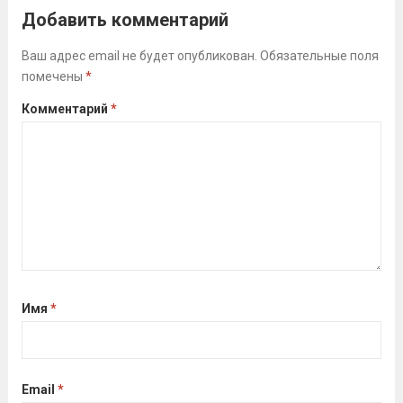
Алсуфьев Ю.В.)3 место — Зайцев Иван
Добавить комментарий
(тренер Задорина Я.С.)
Читать дальше
Ваш адрес email не будет опубликован.
Обязательные поля
помечены
*
Комментарий
*
Имя
*
Email
*