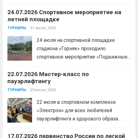
Спортивной школы имени Макарова
24.07.2026 Спортивное мероприятие на
приняли участие в забеге и заняли
летней площадке
следующие призовые места:1 место —
Шабалин Максим, Щербунова Милана,
31 июля, 2026
ТУРНИРЫ
Веселкина Ольга2 место — Романов
24 июля на спортивной площадке
Всеволод3 место — Табакова
стадиона «Горняк» проходило
Александра
Читать дальше
спортивное мероприятие «Подвижные
игры» среди спортсменов отделения
22.07.2026 Мастер-класс по
«хоккей».
Читать дальше
пауэрлифтингу
29 июля, 2026
ТУРНИРЫ
22 июля в спортивном комплексе
«Электрон» для всех любителей
пауэрлифтинга и здорового образа
жизни прошел открытый мастер-класс
17.07.2026 первенство России по легкой
с Анитой Андрюковой — мастером